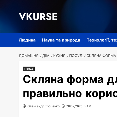
Перейти
до
VKURSE
вмісту
Людина
Наука та природа
Технології, т
ДОМАШНЯ
ДІМ
КУХНЯ
ПОСУД
СКЛЯНА ФОРМА 
Посуд
Скляна форма дл
правильно кори
Олександр Троценко
20/02/2025
0