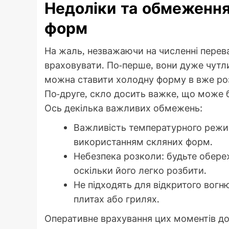
Недоліки та обмеження
форм
На жаль, незважаючи на численні переваг
враховувати. По-перше, вони дуже чутли
можна ставити холодну форму в вже роз
По-друге, скло досить важке, що може 
Ось декілька важливих обмежень:
Важливість температурного режим
використанням скляних форм.
Небезпека розколи: будьте обережн
оскільки його легко розбити.
Не підходять для відкритого вогн
плитах або грилях.
Оперативне врахування цих моментів д