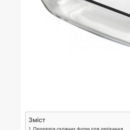
Зміст
Переваги скляних форм для запікання