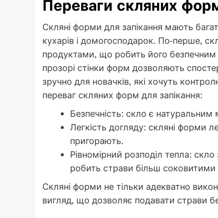
Переваги скляних форм
Скляні форми для запікання мають багат
кухарів і домогосподарок. По-перше, скл
продуктами, що робить його безпечним д
прозорі стінки форм дозволяють спосте
зручно для новачків, які хочуть контро
переваг скляних форм для запікання:
Безпечність: скло є натуральним м
Легкість догляду: скляні форми л
пригорають.
Рівномірний розподіл тепла: скло 
робить страви більш соковитими 
Скляні форми не тільки адекватно викон
вигляд, що дозволяє подавати страви б