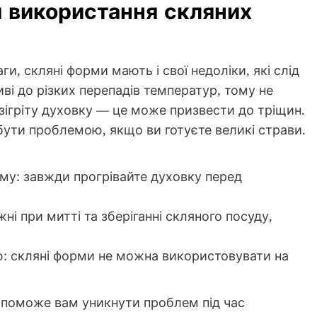
 використання скляних
и, скляні форми мають і свої недоліки, які слід
ві до різких перепадів температур, тому не
ігріту духовку — це може призвести до тріщин.
бути проблемою, якщо ви готуєте великі страви.
у: завжди прогрівайте духовку перед
і при митті та зберіганні скляного посуду,
ю: скляні форми не можна використовувати на
опоможе вам уникнути проблем під час