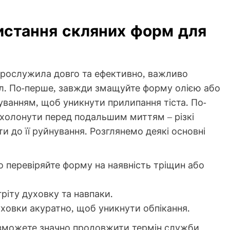
истання скляних форм для
прослужила довго та ефективно, важливо
л. По-перше, завжди змащуйте форму олією або
уванням, щоб уникнути прилипання тіста. По-
охолонути перед подальшим миттям – різкі
 до її руйнування. Розглянемо деякі основні
 перевіряйте форму на наявність тріщин або
ріту духовку та навпаки.
ховки акуратно, щоб уникнути обпікання.
зможете значно продовжити термін служби