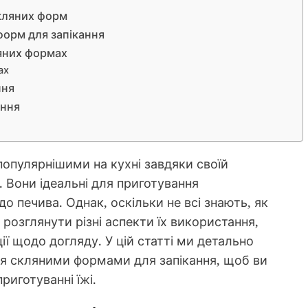
кляних форм
форм для запікання
ляних формах
ах
ння
ання
популярнішими на кухні завдяки своїй
. Вони ідеальні для приготування
до печива. Однак, оскільки не всі знають, як
озглянути різні аспекти їх використання,
ії щодо догляду. У цій статті ми детально
я скляними формами для запікання, щоб ви
риготуванні їжі.