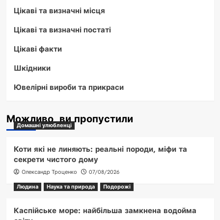
Цікаві та визначні місця
Цікаві та визначні постаті
Цікаві факти
Шкідники
Ювелірні вироби та прикраси
Можливо, ви пропустили
Домашні улюбленці
Коти які не линяють: реальні породи, міфи та
секрети чистого дому
Олександр Троценко
07/08/2026
Людина
Наука та природа
Подорожі
Каспійське море: найбільша замкнена водойма