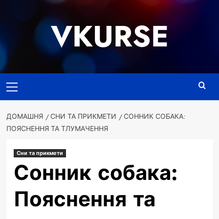
Перейти
до
VKURSE
вмісту
Основне
меню
ДОМАШНЯ
СНИ ТА ПРИКМЕТИ
СОННИК СОБАКА:
ПОЯСНЕННЯ ТА ТЛУМАЧЕННЯ
Сни та прикмети
Сонник собака:
Пояснення та