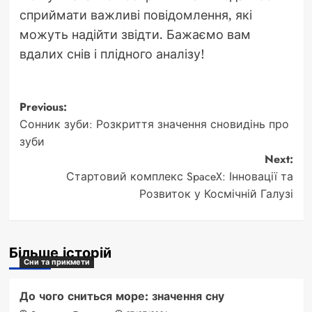
сприймати важливі повідомлення, які
можуть надійти звідти. Бажаємо вам
вдалих снів і плідного аналізу!
Post
Previous:
Сонник зуби: Розкриття значення сновидінь про
navigation
зуби
Next:
Стартовий комплекс SpaceX: Інновації та
Розвиток у Космічній Галузі
Більше історій
Сни та прикмети
До чого сниться море: значення сну