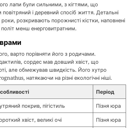
го лапи були сильними, з кігтями, що
 повітряний і деревний спосіб життя. Детальні
і роки, розкривають порожнисті кістки, наповнені
 політ менш енерговитратним.
аврами
го, варто порівняти його з родичами.
одактилів, сордес мав довший хвіст, що
оті, але обмежував швидкість. Його хутро
ognathus, натякаючи на різні екологічні ніші.
собливості
Період
утряний покрив, пігістиль
Пізня юра
ороткий хвіст, великі очі
Пізня юра