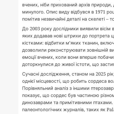
вчених, ніби прихований архів природи, 
минулого. Опис виду відбувся в 1971 ро
помітив незвичайні деталі на скелеті – 
До 2003 року дослідники виявили вісім 
яких додавав нові штрихи до портрета ц
кістками: відбитки м’яких тканин, вкл
дозволили реконструювати зовнішній ви
емоції вчених, коли вони вперше побачи
доторкнулися до живої істоти, що застиг
Сучасні дослідження, станом на 2025 рік
однієї місцевості, що робить сордеса в
Порівняльний аналіз з іншими птерозавр
показує, що сордес був частиною різном
динозаврами та примітивними птахами. 
палеонтологічних журналів, таких як Pa