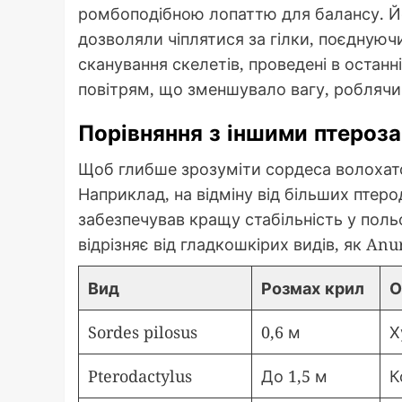
ромбоподібною лопаттю для балансу. Йо
дозволяли чіплятися за гілки, поєднуючи
сканування скелетів, проведені в останн
повітрям, що зменшувало вагу, роблячи
Порівняння з іншими птероз
Щоб глибше зрозуміти сордеса волохато
Наприклад, на відміну від більших птер
забезпечував кращу стабільність у поль
відрізняє від гладкошкірих видів, як Anur
Вид
Розмах крил
О
Sordes pilosus
0,6 м
Х
Pterodactylus
До 1,5 м
К