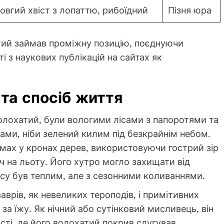
овгий хвіст з лопаттю, рибоїдний
Пізня юра
тий займав проміжну позицію, поєднуючи
ті з наукових публікацій на сайтах як
та спосіб життя
лохатий, були вологими лісами з папоротями та
ами, ніби зелений килим під безкрайнім небом.
мах у кронах дерев, використовуючи гострий зір
ч на льоту. Його хутро могло захищати від
асу був теплим, але з сезонними коливаннями.
рів, як невеликих тероподів, і примітивних
 за їжу. Як нічний або сутінковий мисливець, він
сті, де його волохатий покрив слугував