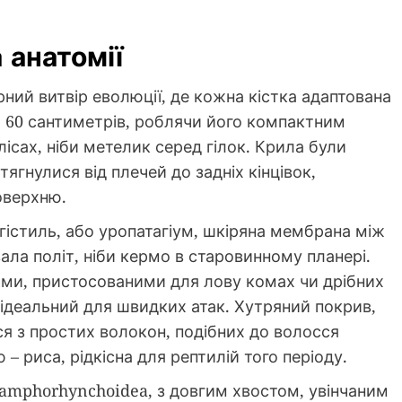
 анатомії
ний витвір еволюції, де кожна кістка адаптована
о 60 сантиметрів, роблячи його компактним
ісах, ніби метелик серед гілок. Крила були
ягнулися від плечей до задніх кінцівок,
оверхню.
гістиль, або уропатагіум, шкіряна мембрана між
вала політ, ніби кермо в старовинному планері.
ми, пристосованими для лову комах чи дрібних
 ідеальний для швидких атак. Хутряний покрив,
я з простих волокон, подібних до волосся
– риса, рідкісна для рептилій того періоду.
amphorhynchoidea, з довгим хвостом, увінчаним