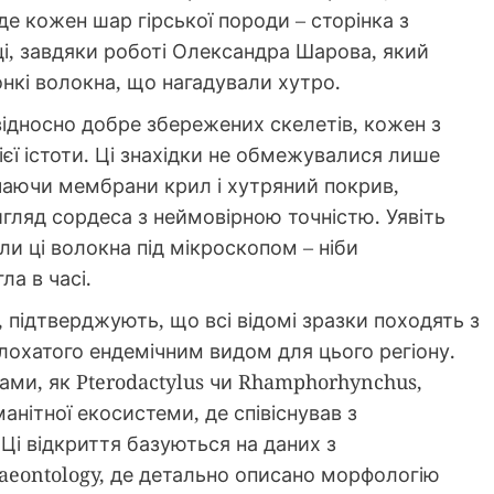
де кожен шар гірської породи – сторінка з
ці, завдяки роботі Олександра Шарова, який
тонкі волокна, що нагадували хутро.
відносно добре збережених скелетів, кожен з
ієї істоти. Ці знахідки не обмежувалися лише
ючаючи мембрани крил і хутряний покрив,
гляд сордеса з неймовірною точністю. Уявіть
ли ці волокна під мікроскопом – ніби
ла в часі.
, підтверджують, що всі відомі зразки походять з
олохатого ендемічним видом для цього регіону.
ами, як Pterodactylus чи Rhamphorhynchus,
анітної екосистеми, де співіснував з
Ці відкриття базуються на даних з
laeontology, де детально описано морфологію