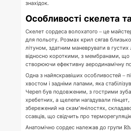
знахідок.
Особливості скелета та
Скелет сордеса волохатого – це майстер
для польоту. Розмах крил сягав близьк
літуном, здатним маневрувати в густих л
відносно короткими, з мембранами, що т
створюючи ефективну аеродинамічну п
Одна з найяскравіших особливостей – пі
хвостом і задніми лапами, яка стабілізу
Череп був подовженим, з гострими зуба
хребетних, а щелепи нагадували пінцет,
збережений на скам’янілостях, складавс
ссавців, що свідчить про терморегуляцію 
Анатомічно сордес належав до групи Rh