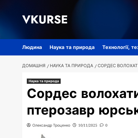
Перейти
до
VKURSE
вмісту
Людина
Наука та природа
Технології, т
ДОМАШНЯ
НАУКА ТА ПРИРОДА
СОРДЕС ВОЛОХАТ
Наука та природа
Сордес волохат
птерозавр юрськ
Олександр Троценко
10/11/2025
0