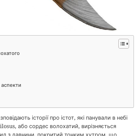
лохатого
 аспекти
повідають історії про істот, які панували в небі
ilosus, або сордес волохатий, вирізняється
вид з давнини, покритий тонким хутром, що