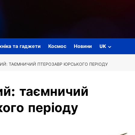
ехніка та гаджети
Космос
Новини
UK
ИЙ: ТАЄМНИЧИЙ ПТЕРОЗАВР ЮРСЬКОГО ПЕРІОДУ
ий: таємничий
ого періоду