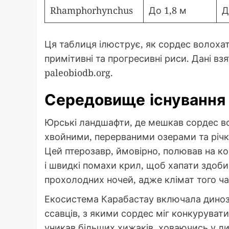
Rhamphorhynchus
До 1,8 м
Д
Ця таблиця ілюструє, як сордес волоха
примітивні та прогресивні риси. Дані взя
paleobiodb.org.
Середовище існування 
Юрські ландшафти, де мешкав сордес во
хвойними, перерваними озерами та річк
Цей птерозавр, ймовірно, полював на ко
і швидкі помахи крил, щоб хапати здоби
прохолодних ночей, адже клімат того ч
Екосистема Карабастау включала динозав
ссавців, з якими сордес міг конкурувати
уникав більших хижаків, ховаючись у ли