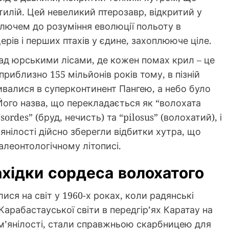
илій. Цей невеликий птерозавр, відкритий у
ключем до розуміння еволюції польоту в
рів і перших птахів у єдине, захоплююче ціле.
о над юрськими лісами, де кожен помах крил – це
 приблизно 155 мільйонів років тому, в пізній
ивалися в суперконтинент Пангею, а небо було
Його назва, що перекладається як “волохата
ordes” (бруд, нечисть) та “pilosus” (волохатий), і
янілості дійсно зберегли відбитки хутра, що
алеонтологічному літописі.
нахідки сордеса волохатого
ся на світ у 1960-х роках, коли радянські
арабастауської світи в передгір’ях Каратау на
скам’янілості, стали справжньою скарбницею для