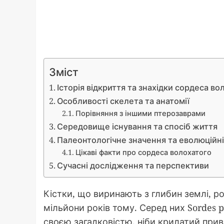
Зміст
Історія відкриття та знахідки сордеса во
Особливості скелета та анатомії
Порівняння з іншими птерозаврами
Середовище існування та спосіб життя
Палеонтологічне значення та еволюційні
Цікаві факти про сордеса волохатого
Сучасні дослідження та перспективи
Кістки, що виринають з глибин землі, роз
мільйони років тому. Серед них Sordes p
своєю загадковістю, ніби крилатий при