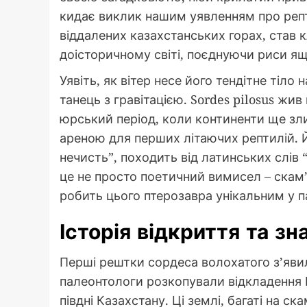
кидає виклик нашим уявленням про репт
віддалених казахстанських горах, став 
доісторичному світі, поєднуючи риси яще
Уявіть, як вітер несе його тендітне тіл
танець з гравітацією. Sordes pilosus жив
юрський період, коли континенти ще зл
ареною для перших літаючих рептилій. 
нечисть”, походить від латинських слів “s
це не просто поетичний вимисел – скам’
робить цього птерозавра унікальним у п
Історія відкриття та з
Перші рештки сордеса волохатого з’явили
палеонтологи розкопували відкладення К
півдні Казахстану. Ці землі, багаті на 