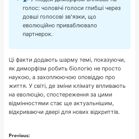
голос: чоловічі голоси глибші через
довші голосові зв’язки, що
еволюційно приваблювало
партнерок.
Ці факти додають шарму темі, показуючи,
як диморфізм робить біологію не просто
наукою, а захоплюючою оповіддю про
життя. У світі, де зміни клімату впливають
на еволюцію, спостереження за цими
відмінностями стає ще актуальнішим,
відкриваючи двері для нових відкриттів.
Post
Previous: