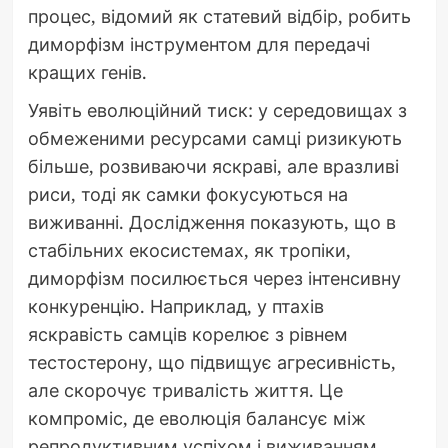
процес, відомий як статевий відбір, робить
диморфізм інструментом для передачі
кращих генів.
Уявіть еволюційний тиск: у середовищах з
обмеженими ресурсами самці ризикують
більше, розвиваючи яскраві, але вразливі
риси, тоді як самки фокусуються на
виживанні. Дослідження показують, що в
стабільних екосистемах, як тропіки,
диморфізм посилюється через інтенсивну
конкуренцію. Наприклад, у птахів
яскравість самців корелює з рівнем
тестостерону, що підвищує агресивність,
але скорочує тривалість життя. Це
компроміс, де еволюція балансує між
репродуктивним успіхом і виживанням.