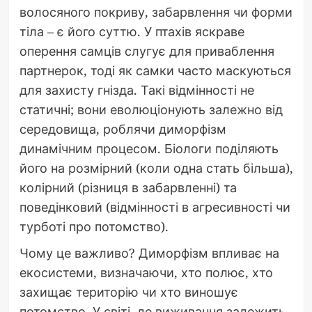
волосяного покриву, забарвлення чи форми
тіла – є його суттю. У птахів яскраве
оперення самців слугує для приваблення
партнерок, тоді як самки часто маскуються
для захисту гнізда. Такі відмінності не
статичні; вони еволюціонують залежно від
середовища, роблячи диморфізм
динамічним процесом. Біологи поділяють
його на розмірний (коли одна стать більша),
колірний (різниця в забарвленні) та
поведінковий (відмінності в агресивності чи
турботі про потомство).
Чому це важливо? Диморфізм впливає на
екосистеми, визначаючи, хто полює, хто
захищає територію чи хто виношує
потомство. У світі, де виживання залежить