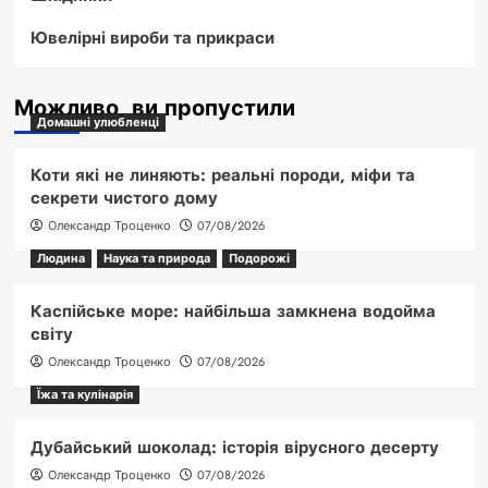
Ювелірні вироби та прикраси
Можливо, ви пропустили
Домашні улюбленці
Коти які не линяють: реальні породи, міфи та
секрети чистого дому
Олександр Троценко
07/08/2026
Людина
Наука та природа
Подорожі
Каспійське море: найбільша замкнена водойма
світу
Олександр Троценко
07/08/2026
Їжа та кулінарія
Дубайський шоколад: історія вірусного десерту
Олександр Троценко
07/08/2026