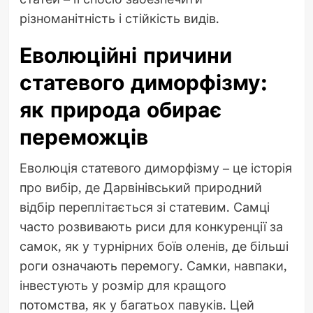
різноманітність і стійкість видів.
Еволюційні причини
статевого диморфізму:
як природа обирає
переможців
Еволюція статевого диморфізму – це історія
про вибір, де Дарвінівський природний
відбір переплітається зі статевим. Самці
часто розвивають риси для конкуренції за
самок, як у турнірних боїв оленів, де більші
роги означають перемогу. Самки, навпаки,
інвестують у розмір для кращого
потомства, як у багатьох павуків. Цей