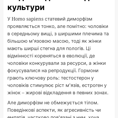
культури
У Homo sapiens статевий диморфізм
проявляється тонко, але помітно: чоловіки
в середньому вищі, з ширшими плечима та
більшою м’язовою масою, тоді як жінки
мають ширші стегна для пологів. Ці
відмінності кореняться в еволюції, де
чоловіки конкурували за ресурси, а жінки
фокусувалися на репродукції. Гормони
грають ключову роль: тестостерон у
чоловіків стимулює ріст м’язів, естроген у
жінок – жирові відкладення в певних зонах.
Але диморфізм не обмежується тілом.
Поведінкові аспекти, як агресивність чи
емпатія, частково пов’язані з ним, хоча