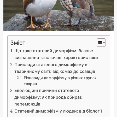
Зміст
Що таке статевий диморфізм: базове
визначення та ключові характеристики
Приклади статевого диморфізму в
тваринному світі: від комах до ссавців
Різновиди диморфізму в різних групах
тварин
Еволюційні причини статевого
диморфізму: як природа обирає
переможців
Статевий диморфізм у людей: від біології