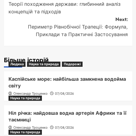
Теорії походження держави: глибинний аналіз
navigation
концепцій та підходів
Next:
Периметр Рівнобічної Трапеції: Формула,
Приклади та Практичні Застосування
Більше історій
Людина
Наука та природа
Подорожі
Каспійське море: найбільша замкнена водойма
світу
Олександр Троценко
07/08/2026
Наука та природа
Ніл річка: найдовша водна артерія Африки та її
таємниці
Олександр Троценко
07/08/2026
Наука та природа