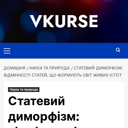
Перейти
до
VKURSE
вмісту
Основне
меню
ДОМАШНЯ
НАУКА ТА ПРИРОДА
СТАТЕВИЙ ДИМОРФІЗМ:
ВІДМІННОСТІ СТАТЕЙ, ЩО ФОРМУЮТЬ СВІТ ЖИВИХ ІСТОТ
Наука та природа
Статевий
диморфізм: