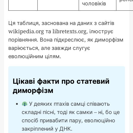
чоловіків
Ця таблиця, заснована на даних з сайтів
wikipedia.org та libretexts.org, ілюструє
порівняння. Вона підкреслює, як диморфізм
варіюється, але завжди слугує
еволюційним цілям.
Цікаві факти про статевий
диморфізм
У деяких птахів самці співають
складні пісні, тоді як самки – ні, бо це
спосіб привабити пару, еволюційно
закріплений у ДНК.