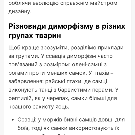
роблячи еволюцію справжнім майстром
дизайну.
Різновиди диморфізму в різних
групах тварин
Щоб краще зрозуміти, розділімо приклади
за групами. У ссавців диморфізм часто
пов’язаний з розміром: олені-самці з
рогами проти менших самок. У птахів –
забарвлення: райські птахи, де самці
виконують танці з барвистими перами. У
рептилій, як у черепах, самки більші для
кращого захисту яєць.
Ссавці: у моржів бивні самців довші для
боїв, тоді як самки використовують їх