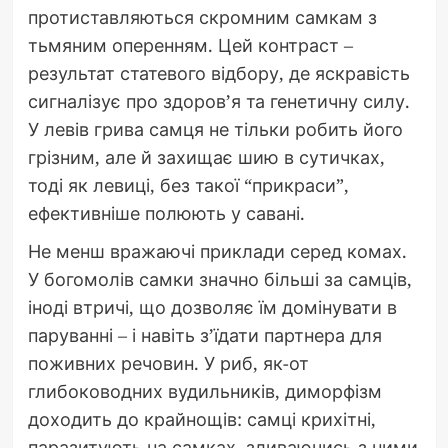
протиставляються скромним самкам з
тьмяним оперенням. Цей контраст –
результат статевого відбору, де яскравість
сигналізує про здоров’я та генетичну силу.
У левів грива самця не тільки робить його
грізним, але й захищає шию в сутичках,
тоді як левиці, без такої “прикраси”,
ефективніше полюють у савані.
Не менш вражаючі приклади серед комах.
У богомолів самки значно більші за самців,
іноді втричі, що дозволяє їм домінувати в
паруванні – і навіть з’їдати партнера для
поживних речовин. У риб, як-от
глибоководних вудильників, диморфізм
доходить до крайнощів: самці крихітні,
паразитують на самках, зливаючись з ними