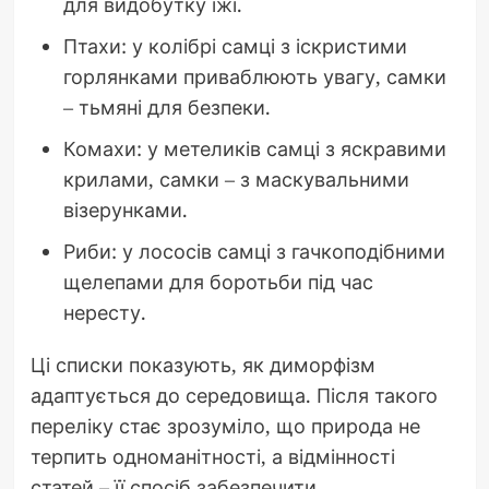
для видобутку їжі.
Птахи: у колібрі самці з іскристими
горлянками приваблюють увагу, самки
– тьмяні для безпеки.
Комахи: у метеликів самці з яскравими
крилами, самки – з маскувальними
візерунками.
Риби: у лососів самці з гачкоподібними
щелепами для боротьби під час
нересту.
Ці списки показують, як диморфізм
адаптується до середовища. Після такого
переліку стає зрозуміло, що природа не
терпить одноманітності, а відмінності
статей – її спосіб забезпечити