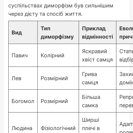
суспільствах диморфізм був сильнішим
через дієту та спосіб життя.
Тип
Приклад
Евол
Вид
диморфізму
відмінності
прич
Яскравий
Стат
Павич
Колірний
хвіст самця
відбі
Грива
Захис
Лев
Розмірний
самця
домі
Більша
Репр
Богомол
Розмірний
самка
пере
Ширші
Адап
Людина
Фізіологічний
плечі в
роле