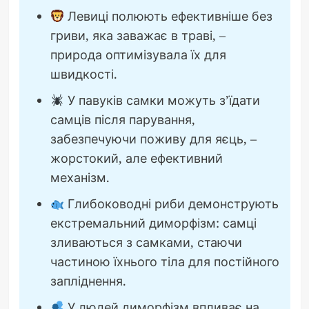
Левиці полюють ефективніше без
гриви, яка заважає в траві, –
природа оптимізувала їх для
швидкості.
У павуків самки можуть з’їдати
самців після парування,
забезпечуючи поживу для яєць, –
жорстокий, але ефективний
механізм.
Глибоководні риби демонструють
екстремальний диморфізм: самці
зливаються з самками, стаючи
частиною їхнього тіла для постійного
запліднення.
У людей диморфізм впливає на