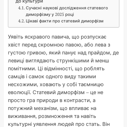
до культури
Сучасні наукові дослідження статевого
диморфізму у 2025 році
Цікаві факти про статевий диморфізм
Уявіть яскравого павича, що розпускає
хвіст перед скромною павою, або лева з
густою гривою, який панує над прайдом, де
левиці виглядають стрункішими й менш
помітними. Ці відмінності, що роблять
самців і самок одного виду такими
несхожими, ховають у собі таємницю
еволюції. Статевий диморфізм – це не
просто гра природи в контрасти, а
потужний механізм, що впливає на
виживання, розмноження та навіть
культурні уявлення людей про стать. Він