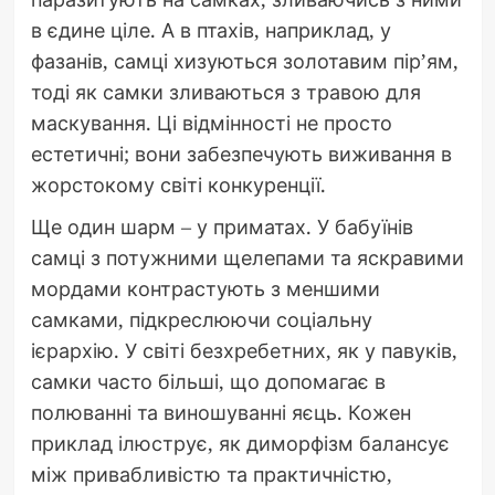
в єдине ціле. А в птахів, наприклад, у
фазанів, самці хизуються золотавим пір’ям,
тоді як самки зливаються з травою для
маскування. Ці відмінності не просто
естетичні; вони забезпечують виживання в
жорстокому світі конкуренції.
Ще один шарм – у приматах. У бабуїнів
самці з потужними щелепами та яскравими
мордами контрастують з меншими
самками, підкреслюючи соціальну
ієрархію. У світі безхребетних, як у павуків,
самки часто більші, що допомагає в
полюванні та виношуванні яєць. Кожен
приклад ілюструє, як диморфізм балансує
між привабливістю та практичністю,