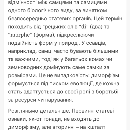
відмінності між самцями та самицями
одного біологічного виду, за винятком
безпосередньо статевих органів. Цей термін
походить від грецьких слів “di” (два) та
“morphe” (форма), підкреслюючи
подвійність форм у природі. У ссавців,
наприклад, самці часто бувають більшими
та важчими, тоді як у багатьох комах чи
земноводних домінують саме самки за
розмірами. Це не випадковість: диморфізм
формується під тиском еволюції, де кожна
стать адаптується до своєї ролі в боротьбі
за ресурси чи парування.
Розгляньмо детальніше. Первинні статеві
ознаки, як-от гонади, не входять до
диморфізму, але вторинні – на кшталт