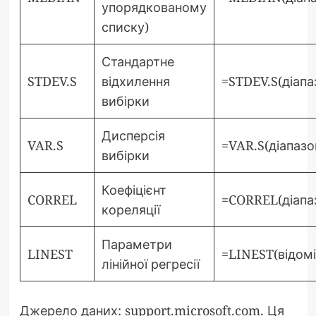
упорядкованому
списку)
Стандартне
STDEV.S
відхилення
=STDEV.S(діапа
вибірки
Дисперсія
VAR.S
=VAR.S(діапазо
вибірки
Коефіцієнт
CORREL
=CORREL(діапаз
кореляції
Параметри
LINEST
=LINEST(відомі
лінійної регресії
Джерело даних: support.microsoft.com. Ця