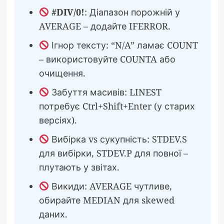
#DIV/0!
: Діапазон порожній у
AVERAGE – додайте IFERROR.
Ігнор тексту: “N/A” ламає COUNT
– використовуйте COUNTA або
очищення.
Забуття масивів: LINEST
потребує Ctrl+Shift+Enter (у старих
версіях).
Вибірка vs сукупність: STDEV.S
для вибірки, STDEV.P для повної –
плутають у звітах.
Викиди: AVERAGE чутливе,
обирайте MEDIAN для skewed
даних.