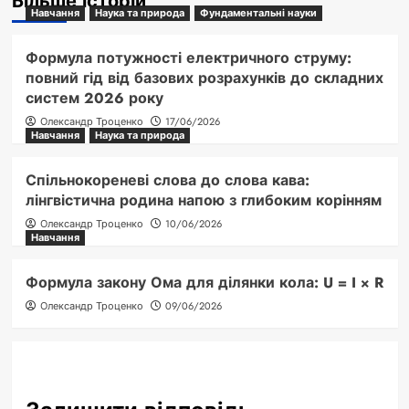
Більше історій
Навчання
Наука та природа
Фундаментальні науки
Формула потужності електричного струму:
повний гід від базових розрахунків до складних
систем 2026 року
Олександр Троценко
17/06/2026
Навчання
Наука та природа
Спільнокореневі слова до слова кава:
лінгвістична родина напою з глибоким корінням
Олександр Троценко
10/06/2026
Навчання
Формула закону Ома для ділянки кола: U = I × R
Олександр Троценко
09/06/2026