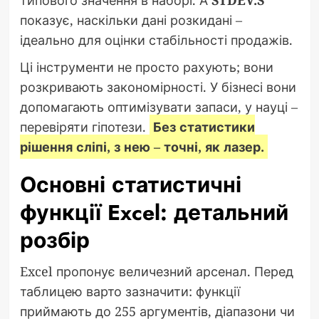
типового значення в наборі. А
STDEV.S
показує, наскільки дані розкидані –
ідеально для оцінки стабільності продажів.
Ці інструменти не просто рахують; вони
розкривають закономірності. У бізнесі вони
допомагають оптимізувати запаси, у науці –
перевіряти гіпотези.
Без статистики
рішення сліпі, з нею – точні, як лазер.
Основні статистичні
функції Excel: детальний
розбір
Excel пропонує величезний арсенал. Перед
таблицею варто зазначити: функції
приймають до 255 аргументів, діапазони чи