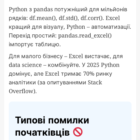
Python з pandas потужніший для мільйонів
рядків: df.mean(), df.std(), df.corr(). Excel
кращий для візуалу, Python – автоматизації.
Перехід простий: pandas.read_excel()
імпортує таблицю.
Для малого бізнесу – Excel вистачає, для
data science – комбінуйте. У 2025 Python
домінує, але Excel тримає 70% ринку
аналітики (за опитуваннями Stack
Overflow).
Типові помилки
початківців