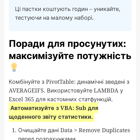
Ці пастки коштують годин – уникайте,
тестуючи на малому наборі.
Поради для просунутих:
максимізуйте потужність
Комбінуйте з PivotTable: динамічні зведені з
AVERAGEIFS. Використовуйте LAMBDA у
Excel 365 для кастомних статфункцій.
Автоматизуйте з VBA: Sub для
щоденного звіту статистики.
Очищайте дані Data > Remove Duplicates
перед розрахунками.