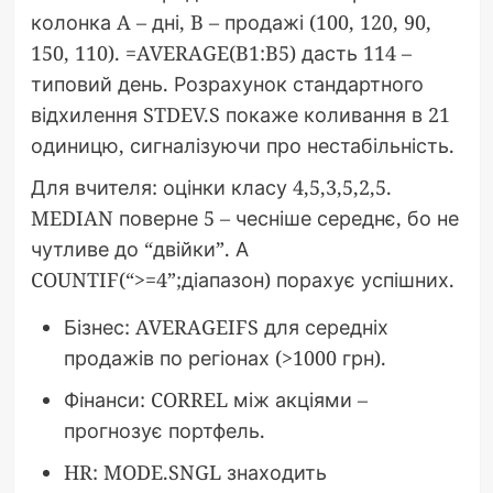
колонка A – дні, B – продажі (100, 120, 90,
150, 110). =AVERAGE(B1:B5) дасть 114 –
типовий день. Розрахунок стандартного
відхилення STDEV.S покаже коливання в 21
одиницю, сигналізуючи про нестабільність.
Для вчителя: оцінки класу 4,5,3,5,2,5.
MEDIAN поверне 5 – чесніше середнє, бо не
чутливе до “двійки”. А
COUNTIF(“>=4”;діапазон) порахує успішних.
Бізнес: AVERAGEIFS для середніх
продажів по регіонах (>1000 грн).
Фінанси: CORREL між акціями –
прогнозує портфель.
HR: MODE.SNGL знаходить