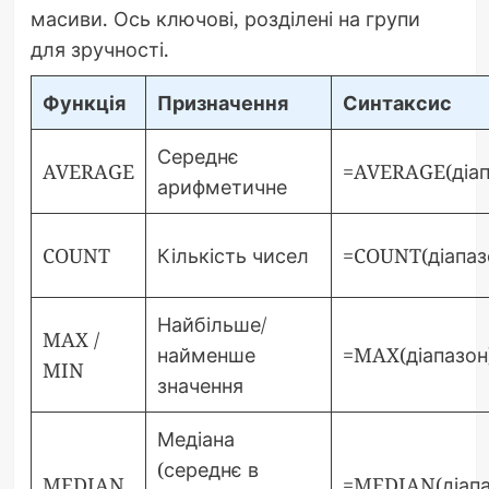
масиви. Ось ключові, розділені на групи
для зручності.
Функція
Призначення
Синтаксис
Середнє
AVERAGE
=AVERAGE(діап
арифметичне
COUNT
Кількість чисел
=COUNT(діапаз
Найбільше/
MAX /
найменше
=MAX(діапазон
MIN
значення
Медіана
(середнє в
MEDIAN
=MEDIAN(діапа