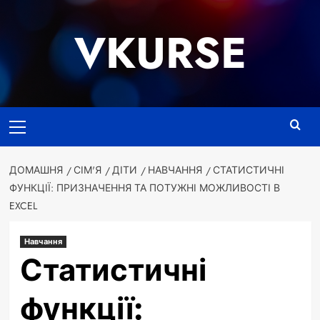
Перейти
до
VKURSE
вмісту
Основне
меню
ДОМАШНЯ
СІМ'Я
ДІТИ
НАВЧАННЯ
СТАТИСТИЧНІ
ФУНКЦІЇ: ПРИЗНАЧЕННЯ ТА ПОТУЖНІ МОЖЛИВОСТІ В
EXCEL
Навчання
Статистичні
функції: