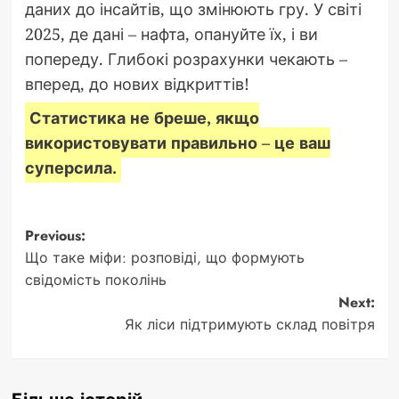
даних до інсайтів, що змінюють гру. У світі
2025, де дані – нафта, опануйте їх, і ви
попереду. Глибокі розрахунки чекають –
вперед, до нових відкриттів!
Статистика не бреше, якщо
використовувати правильно – це ваш
суперсила.
Post
Previous:
Що таке міфи: розповіді, що формують
navigation
свідомість поколінь
Next:
Як ліси підтримують склад повітря