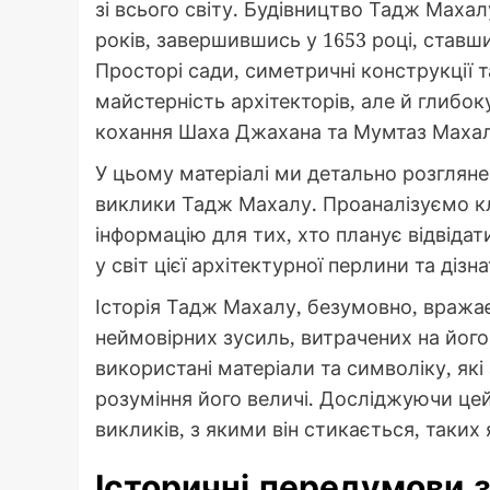
зі всього світу. Будівництво Тадж Махал
років, завершившись у 1653 році, став
Просторі сади, симетричні конструкції 
майстерність архітекторів, але й глибо
кохання Шаха Джахана та Мумтаз Махал
У цьому матеріалі ми детально розглянем
виклики Тадж Махалу. Проаналізуємо кл
інформацію для тих, хто планує відвіда
у світ цієї архітектурної перлини та дізн
Історія Тадж Махалу, безумовно, вражає,
неймовірних зусиль, витрачених на його 
використані матеріали та символіку, які
розуміння його величі. Досліджуючи це
викликів, з якими він стикається, таких
Історичні передумови 