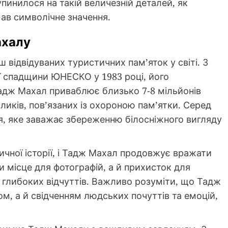
упинилося на такій величезній деталей, як
ав символічне значення.
ахалу
 відвідуваних туристичних пам’яток у світі. З
ї спадщини ЮНЕСКО у 1983 році, його
адж Махал приваблює близько 7-8 мільйонів
ликів, пов’язаних із охороною пам’ятки. Серед
я, яке заважає збереженню білосніжного вигляду
личної історії, і Тадж Махал продовжує вражати
 місце для фотографій, а й прихисток для
о глибоких відчуттів. Важливо розуміти, що Тадж
м, а й свідченням людських почуттів та емоцій,