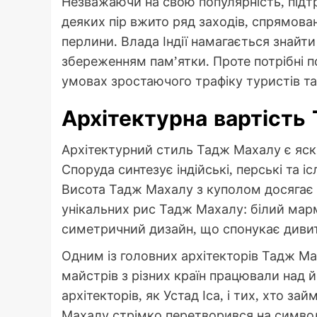
Незважаючи на свою популярність, під
деяких пір вжито ряд заходів, спрямован
перлини. Влада Індії намагається знайт
збереженням пам’ятки. Проте потрібні 
умовах зростаючого трафіку туристів т
Архітектурна вартість
Архітектурний стиль Тадж Махалу є яск
Споруда синтезує індійські, перські та і
Висота Тадж Махалу з куполом досягає 7
унікальних рис Тадж Махалу: білий марм
симетричний дизайн, що спонукає дивит
Одним із головних архітекторів Тадж Мах
майстрів з різних країн працювали над 
архітекторів, як Устад Іса, і тих, хто 
Махалу стрімко перетворився на символ 