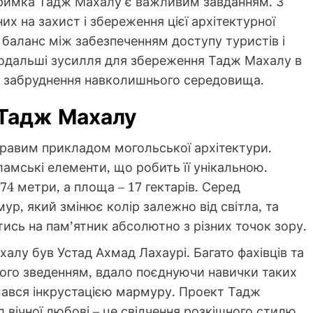
тримка Тадж Махалу є важливим завданням. З
их на захист і збереження цієї архітектурної
и баланс між забезпеченням доступу туристів і
подальші зусилля для збереження Тадж Махалу в
а забруднення навколишнього середовища.
 Тадж Махалу
равим прикладом могольської архітектури.
сламські елементи, що робить її унікальною.
4 метри, а площа – 17 гектарів. Серед
ур, який змінює колір залежно від світла, та
ись на пам’ятник абсолютно з різних точок зору.
алу був Устад Ахмад Лахаурі. Багато фахівців та
його зведенням, вдало поєднуючи навички таких
займався інкрустацією мармуру. Проект Тадж
вічної любові – це свідчення розкішного стилю