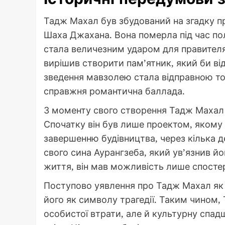
Тадж Махал був збудований на згадку п
Шаха Джахана. Вона померла під час поло
стала величезним ударом для правителя
вирішив створити пам’ятник, який би ві
зведення мавзолею стала відправною то
справжня романтична баллада.
З моменту свого створення Тадж Махал 
Спочатку він був лише проектом, якому
завершенню будівництва, через кілька 
свого сина Аурангзеба, який ув’язнив йо
життя, він мав можливість лише спостер
Поступово уявлення про Тадж Махал як
його як символу трагедії. Таким чином
особистої втрати, але й культурну спад