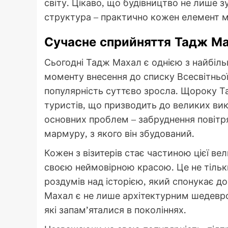
світу. Цікаво, що будівництво не лише з
структура – практично кожен елемент м
Сучасне сприйняття Тадж М
Сьогодні Тадж Махал є однією з найбільш
моменту внесення до списку Всесвітньо
популярність суттєво зросла. Щороку Т
туристів, що призводить до великих вик
основних проблем – забруднення повітр
мармуру, з якого він збудований.
Кожен з візитерів стає частиною цієї ве
своєю неймовірною красою. Це не тільки
роздумів над історією, який спонукає д
Махал є не лише архітектурним шедевро
які запам’яталися в поколіннях.