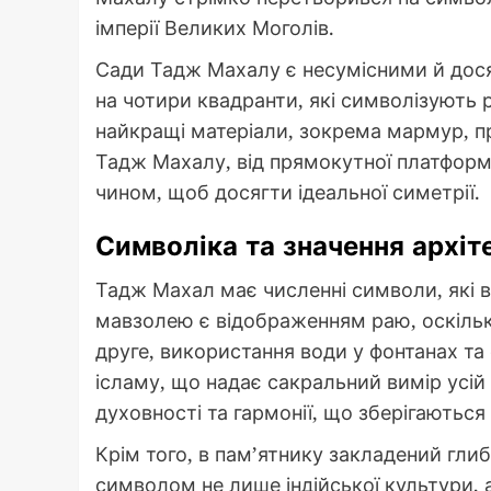
імперії Великих Моголів.
Сади Тадж Махалу є несумісними й досяг
на чотири квадранти, які символізують 
найкращі матеріали, зокрема мармур, пр
Тадж Махалу, від прямокутної платформ
чином, щоб досягти ідеальної симетрії.
Символіка та значення архіт
Тадж Махал має численні символи, які 
мавзолею є відображенням раю, оскільки 
друге, використання води у фонтанах та 
ісламу, що надає сакральний вимір усій
духовності та гармонії, що зберігаються
Крім того, в пам’ятнику закладений гл
символом не лише індійської культури, а