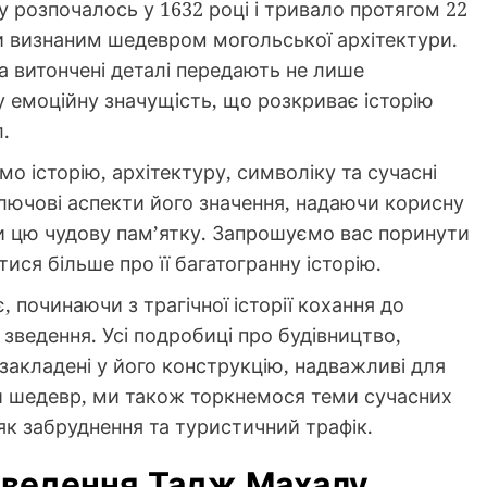
у розпочалось у 1632 році і тривало протягом 22
ши визнаним шедевром могольської архітектури.
та витончені деталі передають не лише
ку емоційну значущість, що розкриває історію
.
о історію, архітектуру, символіку та сучасні
ючові аспекти його значення, надаючи корисну
ти цю чудову пам’ятку. Запрошуємо вас поринути
атися більше про її багатогранну історію.
 починаючи з трагічної історії кохання до
зведення. Усі подробиці про будівництво,
 закладені у його конструкцію, надважливі для
й шедевр, ми також торкнемося теми сучасних
 як забруднення та туристичний трафік.
зведення Тадж Махалу