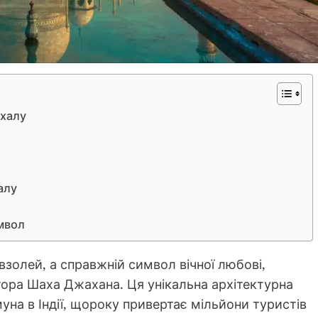
ахалу
алу
мвол
золей, а справжній символ вічної любові,
тора Шаха Джахана. Ця унікальна архітектурна
уна в Індії, щороку привертає мільйони туристів