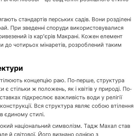
ають стандартів перських садів. Вони розділені
рай. При зведенні споруди використовувалися
ивезений із кар’єрів Макрані. Кожен елемент
и до чотирьох мінаретів, розроблений таким
ектури
втілюють концепцію раю. По-перше, структура
є стільки ж положень, як і квітів у природі. По-
ставках підкреслює важливість води у релігії
 конструкції. Вся структура являє собою втілення
 в єдиному стилі.
ибокий національний символізм. Тадж Махал став
ле й світової. Його визнано однією з