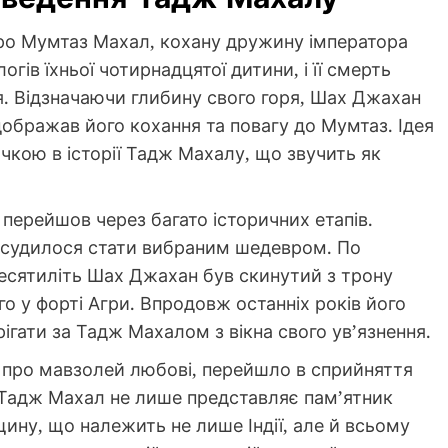
ро Мумтаз Махал, кохану дружину імператора
гів їхньої чотирнадцятої дитини, і її смерть
. Відзначаючи глибину свого горя, Шах Джахан
дображав його кохання та повагу до Мумтаз. Ідея
чкою в історії Тадж Махалу, що звучить як
перейшов через багато історичних етапів.
 судилося стати вибраним шедевром. По
десятиліть Шах Джахан був скинутий з трону
го у форті Агри. Впродовж останніх років його
ігати за Тадж Махалом з вікна свого ув’язнення.
 про мавзолей любові, перейшло в сприйняття
, Тадж Махал не лише представляє пам’ятник
щину, що належить не лише Індії, але й всьому