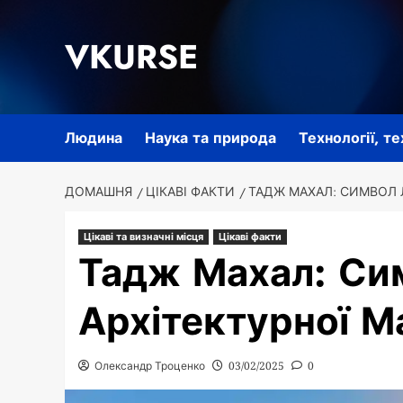
Перейти
до
VKURSE
вмісту
Людина
Наука та природа
Технології, т
ДОМАШНЯ
ЦІКАВІ ФАКТИ
ТАДЖ МАХАЛ: СИМВОЛ 
Цікаві та визначні місця
Цікаві факти
Тадж Махал: Си
Архітектурної М
Олександр Троценко
03/02/2025
0