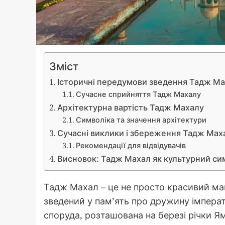
Зміст
Історичні передумови зведення Тадж М
Сучасне сприйняття Тадж Махалу
Архітектурна вартість Тадж Махалу
Символіка та значення архітектури
Сучасні виклики і збереження Тадж Мах
Рекомендації для відвідувачів
Висновок: Тадж Махал як культурний си
Тадж Махал – це не просто красивий мав
зведений у пам’ять про дружину імпера
споруда, розташована на березі річки Ям