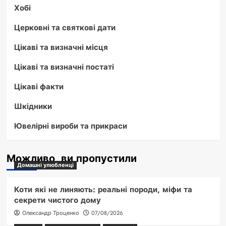
Хобі
Церковні та святкові дати
Цікаві та визначні місця
Цікаві та визначні постаті
Цікаві факти
Шкідники
Ювелірні вироби та прикраси
Можливо, ви пропустили
Домашні улюбленці
Коти які не линяють: реальні породи, міфи та
секрети чистого дому
Олександр Троценко
07/08/2026