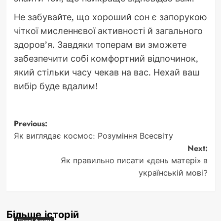
Не забувайте, що хороший сон є запорукою
чіткої мисленнєвої активності й загального
здоров’я. Завдяки топерам ви зможете
забезпечити собі комфортний відпочинок,
який стільки часу чекав на вас. Нехай ваш
вибір буде вдалим!
Post
Previous:
Як виглядає космос: Розуміння Всесвіту
navigation
Next:
Як правильно писати «день матері» в
українській мові?
Більше історій
Цікаві факти