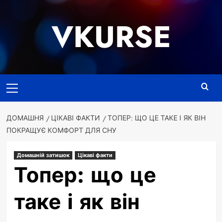
Перейти
до
VKURSE
вмісту
Основне
меню
ДОМАШНЯ
ЦІКАВІ ФАКТИ
ТОПЕР: ЩО ЦЕ ТАКЕ І ЯК ВІН
ПОКРАЩУЄ КОМФОРТ ДЛЯ СНУ
Домашній затишок
Цікаві факти
Топер: що це
таке і як він