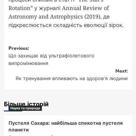
Rotation” у журналі Annual Review of
Astronomy and Astrophysics (2019), де
підкреслюється складність еволюції зірок.
Post
Previous:
Що захищає від ультрафіолетового
navigation
випромінювання
Next:
Як тренування впливають на здоров’я людини
Більше історій
Наука та природа
Пустеля Сахара: найбільша спекотна пустеля
планети