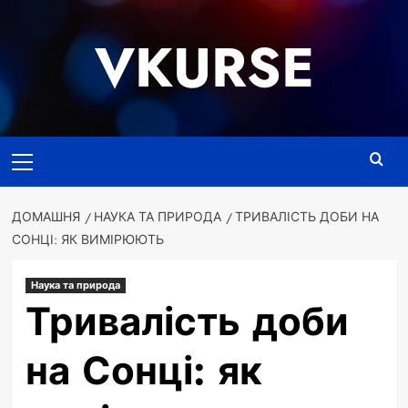
Перейти
до
VKURSE
вмісту
Основне
меню
ДОМАШНЯ
НАУКА ТА ПРИРОДА
ТРИВАЛІСТЬ ДОБИ НА
СОНЦІ: ЯК ВИМІРЮЮТЬ
Наука та природа
Тривалість доби
на Сонці: як