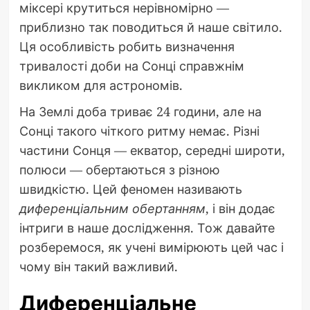
міксері крутиться нерівномірно —
приблизно так поводиться й наше світило.
Ця особливість робить визначення
тривалості доби на Сонці справжнім
викликом для астрономів.
На Землі доба триває 24 години, але на
Сонці такого чіткого ритму немає. Різні
частини Сонця — екватор, середні широти,
полюси — обертаються з різною
швидкістю. Цей феномен називають
диференціальним обертанням
, і він додає
інтриги в наше дослідження. Тож давайте
розберемося, як учені вимірюють цей час і
чому він такий важливий.
Диференціальне