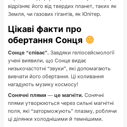
відрізняє його від твердих планет, таких як
Земля, чи газових гігантів, як Юпітер.
Цікаві факти про
обертання Сонця
Сонце “співає”.
Завдяки геліосейсмології
учені виявили, що Сонце видає
низькочастотні “звуки”, які допомагають
вивчати його обертання. Ці коливання
нагадують музику космосу!
Сонячні плями — це магніти.
Сонячні
плями утворюються через сильні магнітні
поля, які “заторможують” плазму, роблячи
ці ділянки холоднішими й темнішими.