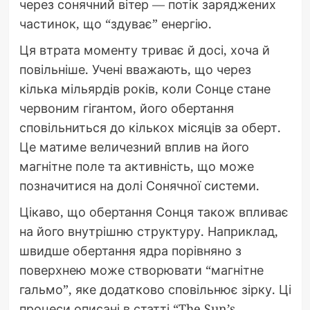
через сонячний вітер — потік заряджених
частинок, що “здуває” енергію.
Ця втрата моменту триває й досі, хоча й
повільніше. Учені вважають, що через
кілька мільярдів років, коли Сонце стане
червоним гігантом, його обертання
сповільниться до кількох місяців за оберт.
Це матиме величезний вплив на його
магнітне поле та активність, що може
позначитися на долі Сонячної системи.
Цікаво, що обертання Сонця також впливає
на його внутрішню структуру. Наприклад,
швидше обертання ядра порівняно з
поверхнею може створювати “магнітне
гальмо”, яке додатково сповільнює зірку. Ці
процеси описані в статті “The Sun’s