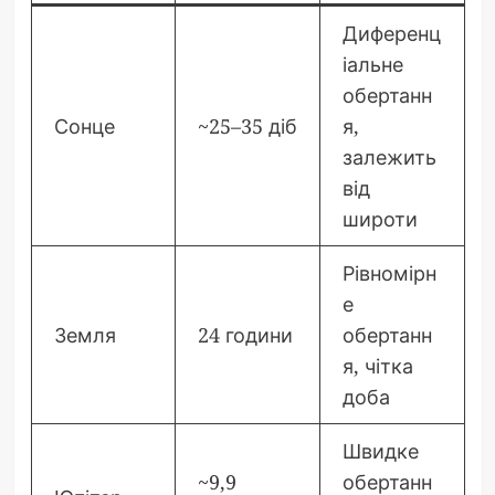
Диференц
іальне
обертанн
Сонце
~25–35 діб
я,
залежить
від
широти
Рівномірн
е
Земля
24 години
обертанн
я, чітка
доба
Швидке
~9,9
обертанн