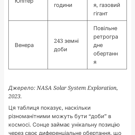
Юпітер
години
я, газовий
гігант
Повільне
ретрогра
243 земні
Венера
дне
доби
обертанн
я
Джерело: NASA Solar System Exploration,
2023.
Ця таблиця показує, наскільки
різноманітними можуть бути “доби” в
космосі. Сонце займає унікальну позицію
через своє диференціальне обертання, що