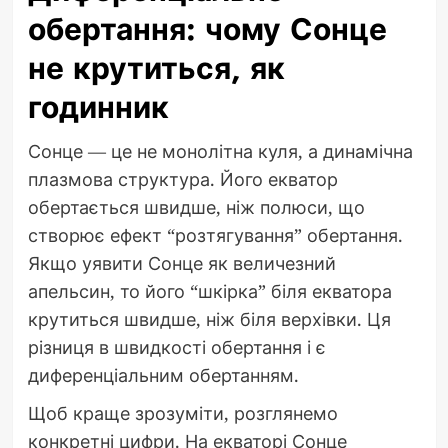
обертання: чому Сонце
не крутиться, як
годинник
Сонце — це не монолітна куля, а динамічна
плазмова структура. Його екватор
обертається швидше, ніж полюси, що
створює ефект “розтягування” обертання.
Якщо уявити Сонце як величезний
апельсин, то його “шкірка” біля екватора
крутиться швидше, ніж біля верхівки. Ця
різниця в швидкості обертання і є
диференціальним обертанням.
Щоб краще зрозуміти, розглянемо
конкретні цифри. На екваторі Сонце