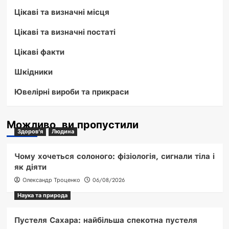
Цікаві та визначні місця
Цікаві та визначні постаті
Цікаві факти
Шкідники
Ювелірні вироби та прикраси
Можливо, ви пропустили
Здоров'я
Людина
Чому хочеться солоного: фізіологія, сигнали тіла і
як діяти
Олександр Троценко
06/08/2026
Наука та природа
Пустеля Сахара: найбільша спекотна пустеля