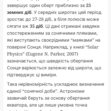
завершує один оберт приблизно за
25
земних діб
. У середніх широтах цей період
зростає до 27-28 діб, а біля полюсів може
сягати аж
35 діб
. Ці дані отримані завдяки
спостереженням за сонячними плямами,
які виступають своєрідними “маяками” на
поверхні Сонця. Наприклад, у книзі “Solar
Physics” (Eugene N. Parker, 2007)
зазначається, що швидкість обертання
Сонця варіюється залежно від широти, що
підтверджує ці виміри.
Така нерівномірність ускладнює визначення
єдиної “сонячної доби”. Астрономи
зазвичай беруть за основу обертання
екватора, але це лише умовна точка