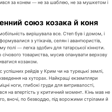
ився за конем — не за шаблею, не за мушкетом і
нний союз козака й коня
обільність вирішувала все. Степ був і домом, і
формувалися з утікачів, селян і авантюристів,
му полі — легка здобич для татарської кінноти.
о січового товариства, мусив опанувати верхову
зиватися козаком.
ас успішних рейдів у Крим чи на турецькі землі,
розведення на хуторах. Найкращі екземпляри
цні ноги, глибокі груди для витривалості,
ся на впертість у критичний момент. Кінь мав не
го, вночі, по безводдю, під ворожими стрілами й