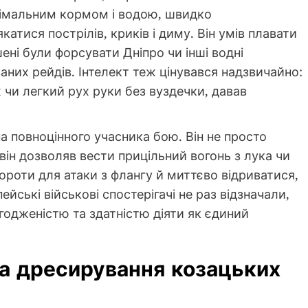
німальним кормом і водою, швидко
атися пострілів, криків і диму. Він умів плавати
ені були форсувати Дніпро чи інші водні
аних рейдів. Інтелект теж цінувався надзвичайно:
х чи легкий рух руки без вуздечки, давав
а повноцінного учасника бою. Він не просто
він дозволяв вести прицільний вогонь з лука чи
ороти для атаки з флангу й миттєво відриватися,
йські військові спостерігачі не раз відзначали,
годженістю та здатністю діяти як єдиний
а дресирування козацьких