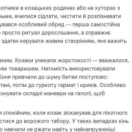
опчики в козацьких родинах або на хуторах з
ньми, вчилися сідлати, чистити й розпізнавати
дбувався особливий обряд — перша самостійна
не просто ритуал дорослішання, а справжнє
 здатен керувати живим створінням, яке важить
вним. Козаки уникали жорстокості — вважалося,
жнім товаришем. Натомість використовували
 Коня привчали до шуму битви поступово:
стані, потім до гуркоту гармат і криків. Особливо
онувати складні маневри на галопі, щоб
спокійним, коли козак зіскакував для піхотного
стися до ворожого табору. У таких випадках кінь
о навчали не ржати навіть у найнапруженіші