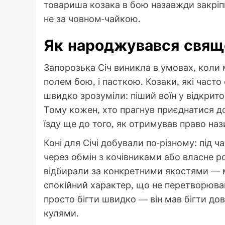
товариша козака в бою назавжди закріп
не за човном-чайкою.
Як народжувався свяще
Запорозька Січ виникла в умовах, коли м
полем бою, і пасткою. Козаки, які часто 
швидко зрозуміли: піший воїн у відкрито
Тому кожен, хто прагнув приєднатися д
їзду ще до того, як отримував право на
Коні для Січі добували по-різному: під ч
через обмін з кочівниками або власне 
відбирали за конкретними якостями — мі
спокійний характер, що не перетворював
просто бігти швидко — він мав бігти дов
кулями.