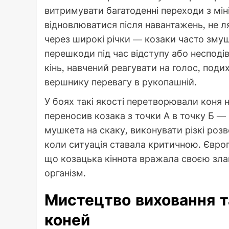
витримувати багатоденні переходи з мі
відновлюватися після навантажень, не ляк
через широкі річки — козаки часто змуш
перешкоди під час відступу або несподів
кінь, навчений реагувати на голос, поди
вершнику перевагу в рукопашній.
У боях такі якості перетворювали коня н
переносив козака з точки А в точку Б — 
мушкета на скаку, виконувати різкі розв
коли ситуація ставала критичною. Європе
що козацька кіннота вражала своєю зла
організм.
Мистецтво виховання т
коней