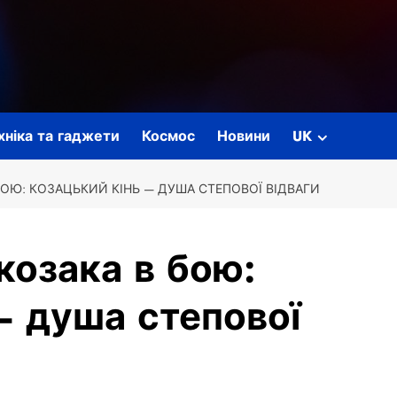
ехніка та гаджети
Космос
Новини
UK
ОЮ: КОЗАЦЬКИЙ КІНЬ — ДУША СТЕПОВОЇ ВІДВАГИ
козака в бою:
— душа степової