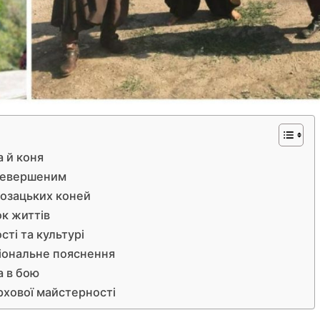
 й коня
еревершеним
козацьких коней
ок життів
сті та культурі
ціональне пояснення
а в бою
рхової майстерності