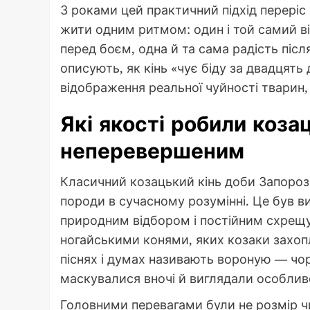
З роками цей практичний підхід переріс 
жити одним ритмом: один і той самий віт
перед боєм, одна й та сама радість піс
описують, як кінь «чує біду за двадцять
відображення реальної чуйності тварин,
Які якості робили коза
неперевершеним
Класичний козацький кінь доби Запорозьк
породи в сучасному розумінні. Це був 
природним відбором і постійним схрещ
ногайськими конями, яких козаки захо
піснях і думах називають вороную — чорн
маскувалися вночі й виглядали особлив
Головними перевагами були не розмір чи 