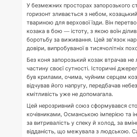
У безмежних просторах запорозького сте
горизонт зливається з небом, козацький 
твариною для верхової їзди. Він перет
козака в бою — істоту, з якою воїн ділив
боротьбу за виживання. Цей зв’язок наро
довіри, випробуваної в тисячолітніх пох
Без коня запорозький козак втрачав не 
частину своєї сутності. Історичні джере
був крилами, очима, чуйним серцем коза
відчував його напругу, передбачав небе
кмітливість уже не допомагала.
Цей нерозривний союз сформувався стол
кочівниками, Османською імперією та і
за витривалість у спеку й холод, за вмін
відданість, що межувала з людською. Са