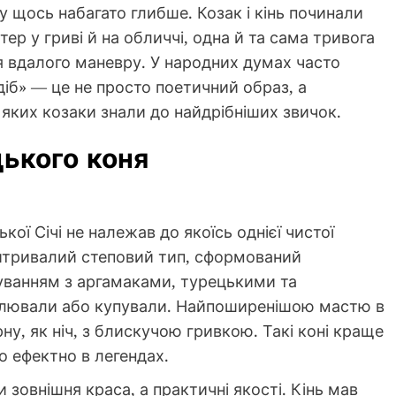
у щось набагато глибше. Козак і кінь починали
ер у гриві й на обличчі, одна й та сама тривога
ля вдалого маневру. У народних думах часто
 діб» — це не просто поетичний образ, а
 яких козаки знали до найдрібніших звичок.
цького коня
ої Січі не належав до якоїсь однієї чистої
витривалий степовий тип, сформований
уванням з аргамаками, турецькими та
плювали або купували. Найпоширенішою мастю в
у, як ніч, з блискучою гривкою. Такі коні краще
о ефектно в легендах.
зовнішня краса, а практичні якості. Кінь мав