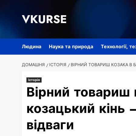
Перейти
до
VKURSE
вмісту
Людина
Наука та природа
Технології, т
ДОМАШНЯ
ІСТОРІЯ
ВІРНИЙ ТОВАРИШ КОЗАКА В Б
Історія
Вірний товариш 
козацький кінь 
відваги