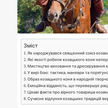
Зміст
Як народжувався священний союз козака
Які якості робили козацького коня неп
Мистецтво виховання та дресирування 
У вирі бою: тактика, маневри та порятун
Образ козацького коня в народній творчо
Емоційна відданість, що перевершує ра
Цікаві факти про вірного товариша козак
Сучасне відлуння козацьких традицій ве