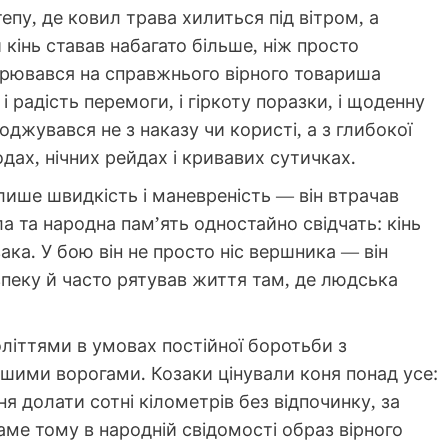
пу, де ковил трава хилиться під вітром, а
кінь ставав набагато більше, ніж просто
ворювався на справжнього вірного товариша
 і радість перемоги, і гіркоту поразки, і щоденну
джувався не з наказу чи користі, а з глибокої
одах, нічних рейдах і кривавих сутичках.
лише швидкість і маневреність — він втрачав
ла та народна пам’ять одностайно свідчать: кінь
ка. У бою він не просто ніс вершника — він
зпеку й часто рятував життя там, де людська
іттями в умовах постійної боротьби з
ншими ворогами. Козаки цінували коня понад усе:
ня долати сотні кілометрів без відпочинку, за
ме тому в народній свідомості образ вірного