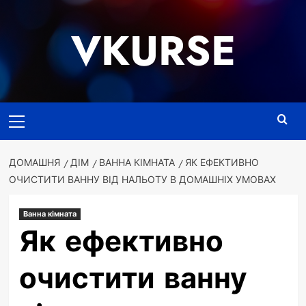
Перейти
до
VKURSE
вмісту
Основне
меню
ДОМАШНЯ
ДІМ
ВАННА КІМНАТА
ЯК ЕФЕКТИВНО
ОЧИСТИТИ ВАННУ ВІД НАЛЬОТУ В ДОМАШНІХ УМОВАХ
Ванна кімната
Як ефективно
очистити ванну