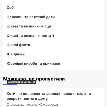
Хобі
Церковні та святкові дати
Цікаві та визначні місця
Цікаві та визначні постаті
Цікаві факти
Шкідники
Ювелірні вироби та прикраси
Можливо, ви пропустили
Домашні улюбленці
Коти які не линяють: реальні породи, міфи та
секрети чистого дому
Олександр Троценко
07/08/2026