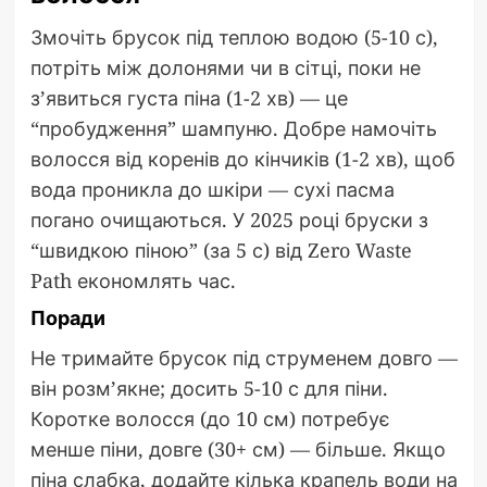
Змочіть брусок під теплою водою (5-10 с),
потріть між долонями чи в сітці, поки не
з’явиться густа піна (1-2 хв) — це
“пробудження” шампуню. Добре намочіть
волосся від коренів до кінчиків (1-2 хв), щоб
вода проникла до шкіри — сухі пасма
погано очищаються. У 2025 році бруски з
“швидкою піною” (за 5 с) від Zero Waste
Path економлять час.
Поради
Не тримайте брусок під струменем довго —
він розм’якне; досить 5-10 с для піни.
Коротке волосся (до 10 см) потребує
менше піни, довге (30+ см) — більше. Якщо
піна слабка, додайте кілька крапель води на