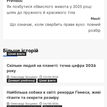
Post
Previous:
Як позбутися обвислого живота у 2025 році:
navigation
шлях до пружного й красивого тіла
Next:
Що означає, коли свербить праве вухо: повний
розбір
Більше історій
Цікаві факти
Скільки людей на планеті: точна цифра 2026
року
Олександр Троценко
05/08/2026
Домашні улюбленці
Цікаві факти
Найбільша собака в світі: рекорди Гіннеса, живі
гіганти та секрети розміру
Олександр Троценко
04/08/2026