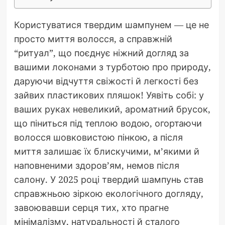
Користуватися твердим шампунем — це не
просто миття волосся, а справжній
“ритуал”, що поєднує ніжний догляд за
вашими локонами з турботою про природу,
даруючи відчуття свіжості й легкості без
зайвих пластикових пляшок! Уявіть собі: у
ваших руках невеликий, ароматний брусок,
що піниться під теплою водою, огортаючи
волосся шовковистою пінкою, а після
миття залишає їх блискучими, м’якими й
наповненими здоров’ям, немов після
салону. У 2025 році твердий шампунь став
справжньою зіркою екологічного догляду,
завоювавши серця тих, хто прагне
мінімалізму, натуральності й сталого