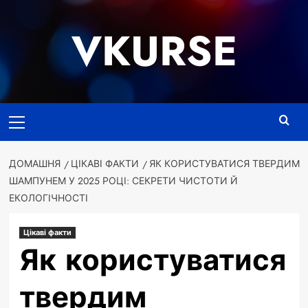
Перейти
до
VKURSE
вмісту
Основне
меню
ДОМАШНЯ
ЦІКАВІ ФАКТИ
ЯК КОРИСТУВАТИСЯ ТВЕРДИМ
ШАМПУНЕМ У 2025 РОЦІ: СЕКРЕТИ ЧИСТОТИ Й
ЕКОЛОГІЧНОСТІ
Цікаві факти
Як користуватися
твердим