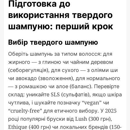
Підготовка до
використання твердого
шампуню: перший крок
Вибір твердого шампуню
Оберіть шампунь за типом волосся: для
жирного — з глиною чи чайним деревом
(себорегуляція), для сухого — з оліями ши
чи авокадо (зволоження), для нормального
— з ромашкою чи алое (баланс). Перевірте
склад: уникайте SLS (сульфатів), якщо шкіра
чутлива, і шукайте позначку “vegan” чи
“cruelty-free” для етичного вибору. У 2025
році популярні бруски від Lush (300 грн),
Ethique (400 грн) чи локальних брендів (150-