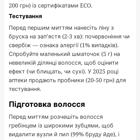
200 грн) із сертифікатами ECO.
Тестування
Перед першим миттям нанесіть піну з
бруска на зап’ястя (2-3 хв): почервоніння чи
свербіж — ознака алергії (1% випадків).
Спробуйте маленький шматочок (5 г) на
невеликій ділянці волосся, щоб оцінити
ефект (чи блищать, чи сухі). У 2025 році
аптеки продають пробники (20-50 грн) для
тестування.
Підготовка волосся
Перед миттям розчешіть волосся
гребінцем із широкими зубцями, щоб
видалити вузли й пил (99% бруду йде), і