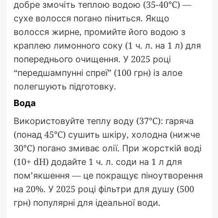
добре змочіть теплою водою (35-40°C) —
сухе волосся погано піниться. Якщо
волосся жирне, промийте його водою з
краплею лимонного соку (1 ч. л. на 1 л) для
попереднього очищення. У 2025 році
“передшампунні спреї” (100 грн) із алое
полегшують підготовку.
Вода
Використовуйте теплу воду (37°C): гаряча
(понад 45°C) сушить шкіру, холодна (нижче
30°C) погано змиває олії. При жорсткій воді
(10+ dH) додайте 1 ч. л. соди на 1 л для
пом’якшення — це покращує піноутворення
на 20%. У 2025 році фільтри для душу (500
грн) популярні для ідеальної води.