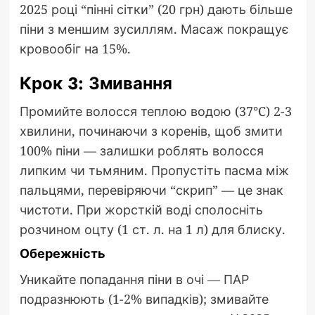
2025 році “пінні сітки” (20 грн) дають більше
піни з меншим зусиллям. Масаж покращує
кровообіг на 15%.
Крок 3: Змивання
Промийте волосся теплою водою (37°C) 2-3
хвилини, починаючи з коренів, щоб змити
100% піни — залишки роблять волосся
липким чи тьмяним. Пропустіть пасма між
пальцями, перевіряючи “скрип” — це знак
чистоти. При жорсткій воді сполосніть
розчином оцту (1 ст. л. на 1 л) для блиску.
Обережність
Уникайте попадання піни в очі — ПАР
подразнюють (1-2% випадків); змивайте