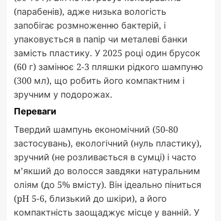
(парабенів), адже низька вологість
запобігає розмноженню бактерій, і
упаковується в папір чи металеві банки
замість пластику. У 2025 році один брусок
(60 г) замінює 2-3 пляшки рідкого шампуню
(300 мл), що робить його компактним і
зручним у подорожах.
Переваги
Твердий шампунь економічний (50-80
застосувань), екологічний (нуль пластику),
зручний (не розливається в сумці) і часто
м’якший до волосся завдяки натуральним
оліям (до 5% вмісту). Він ідеально піниться
(pH 5-6, близький до шкіри), а його
компактність заощаджує місце у ванній. У