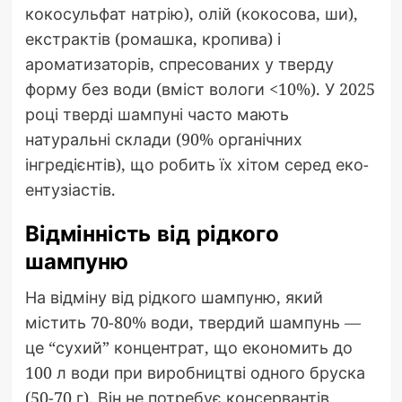
кокосульфат натрію), олій (кокосова, ши),
екстрактів (ромашка, кропива) і
ароматизаторів, спресованих у тверду
форму без води (вміст вологи <10%). У 2025
році тверді шампуні часто мають
натуральні склади (90% органічних
інгредієнтів), що робить їх хітом серед еко-
ентузіастів.
Відмінність від рідкого
шампуню
На відміну від рідкого шампуню, який
містить 70-80% води, твердий шампунь —
це “сухий” концентрат, що економить до
100 л води при виробництві одного бруска
(50-70 г). Він не потребує консервантів