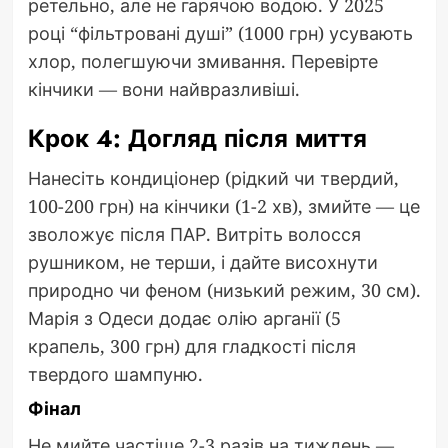
ретельно, але не гарячою водою. У 2025
році “фільтровані душі” (1000 грн) усувають
хлор, полегшуючи змивання. Перевірте
кінчики — вони найвразливіші.
Крок 4: Догляд після миття
Нанесіть кондиціонер (рідкий чи твердий,
100-200 грн) на кінчики (1-2 хв), змийте — це
зволожує після ПАР. Витріть волосся
рушником, не терши, і дайте висохнути
природно чи феном (низький режим, 30 см).
Марія з Одеси додає олію арганії (5
крапель, 300 грн) для гладкості після
твердого шампуню.
Фінал
Не мийте частіше 2-3 разів на тиждень —