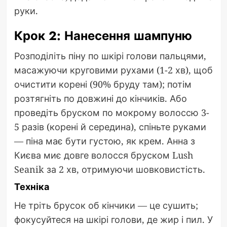
руки.
Крок 2: Нанесення шампуню
Розподіліть піну по шкірі голови пальцями,
масажуючи круговими рухами (1-2 хв), щоб
очистити корені (90% бруду там); потім
розтягніть по довжині до кінчиків. Або
проведіть бруском по мокрому волоссю 3-
5 разів (корені й середина), спіньте руками
— піна має бути густою, як крем. Анна з
Києва миє довге волосся бруском Lush
Seanik за 2 хв, отримуючи шовковистість.
Техніка
Не тріть брусок об кінчики — це сушить;
фокусуйтеся на шкірі голови, де жир і пил. У