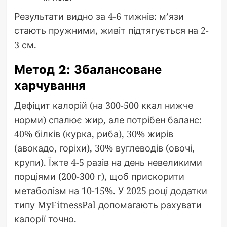
Результати видно за 4-6 тижнів: м’язи
стають пружними, живіт підтягується на 2-
3 см.
Метод 2: Збалансоване
харчування
Дефіцит калорій (на 300-500 ккал нижче
норми) спалює жир, але потрібен баланс:
40% білків (курка, риба), 30% жирів
(авокадо, горіхи), 30% вуглеводів (овочі,
крупи). Їжте 4-5 разів на день невеликими
порціями (200-300 г), щоб прискорити
метаболізм на 10-15%. У 2025 році додатки
типу MyFitnessPal допомагають рахувати
калорії точно.