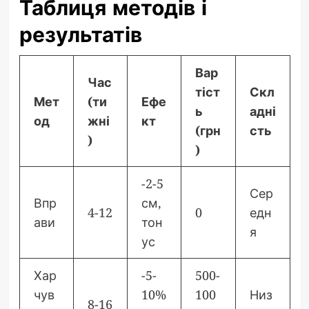
Таблиця методів і
результатів
Вар
Час
тіст
Скл
Мет
(ти
Ефе
ь
адні
од
жні
кт
(грн
сть
)
)
-2-5
Сер
Впр
см,
4-12
0
едн
ави
тон
я
ус
Хар
-5-
500-
чув
10%
100
Низ
8-16