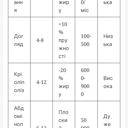
анн
жир
0/
ька
я
у
міс
+10
%
Дог
100-
Низ
4-8
пру
ляд
500
ька
жно
сті
-20
600
Крі
%
0-
Вис
оліп
4-12
жир
900
ока
оліз
у
0
Абд
Пло
омі
Ду
ски
50
ноп
же