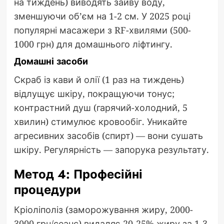
на тиждень) виводять зайву воду,
зменшуючи об’єм на 1-2 см. У 2025 році
популярні масажери з RF-хвилями (500-
1000 грн) для домашнього ліфтингу.
Домашні засоби
Скраб із кави й олії (1 раз на тиждень)
відлущує шкіру, покращуючи тонус;
контрастний душ (гарячий-холодний, 5
хвилин) стимулює кровообіг. Уникайте
агресивних засобів (спирт) — вони сушать
шкіру. Регулярність — запорука результату.
Метод 4: Професійні
процедури
Кріоліполіз (заморожування жиру, 2000-
3000 грн/сеанс) видаляє 20-25% жиру за 1-3