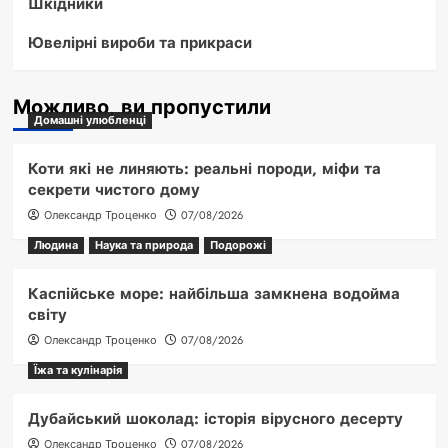
Шкідники
Ювелірні вироби та прикраси
Можливо, ви пропустили
Домашні улюбленці
Коти які не линяють: реальні породи, міфи та
секрети чистого дому
Олександр Троценко
07/08/2026
Людина
Наука та природа
Подорожі
Каспійське море: найбільша замкнена водойма
світу
Олександр Троценко
07/08/2026
Їжа та кулінарія
Дубайський шоколад: історія вірусного десерту
Олександр Троценко
07/08/2026