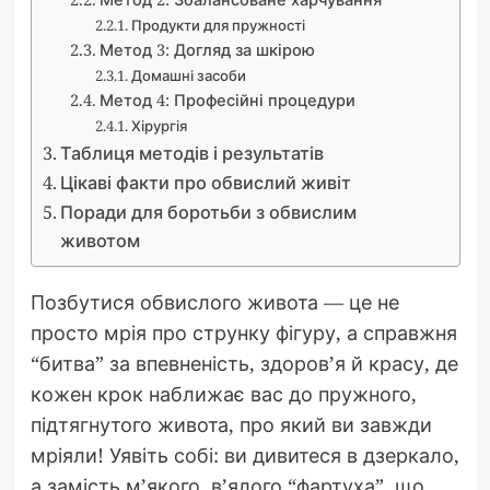
Продукти для пружності
Метод 3: Догляд за шкірою
Домашні засоби
Метод 4: Професійні процедури
Хірургія
Таблиця методів і результатів
Цікаві факти про обвислий живіт
Поради для боротьби з обвислим
животом
Позбутися обвислого живота — це не
просто мрія про струнку фігуру, а справжня
“битва” за впевненість, здоров’я й красу, де
кожен крок наближає вас до пружного,
підтягнутого живота, про який ви завжди
мріяли! Уявіть собі: ви дивитеся в дзеркало,
а замість м’якого, в’ялого “фартуха”, що