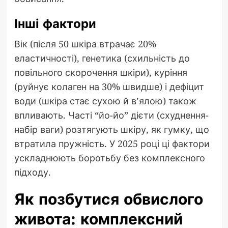
Інші фактори
Вік (після 50 шкіра втрачає 20%
еластичності), генетика (схильність до
повільного скорочення шкіри), куріння
(руйнує колаген на 30% швидше) і дефіцит
води (шкіра стає сухою й в’ялою) також
впливають. Часті “йо-йо” дієти (схуднення-
набір ваги) розтягують шкіру, як гумку, що
втратила пружність. У 2025 році ці фактори
ускладнюють боротьбу без комплексного
підходу.
Як позбутися обвислого
живота: комплексний