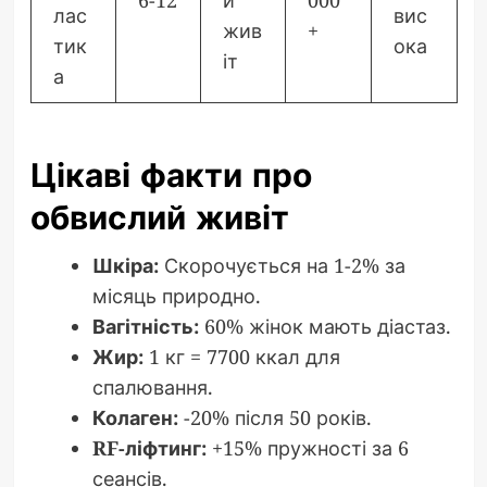
6-12
й
000
лас
вис
жив
+
тик
ока
іт
а
Цікаві факти про
обвислий живіт
Шкіра:
Скорочується на 1-2% за
місяць природно.
Вагітність:
60% жінок мають діастаз.
Жир:
1 кг = 7700 ккал для
спалювання.
Колаген:
-20% після 50 років.
RF-ліфтинг:
+15% пружності за 6
сеансів.