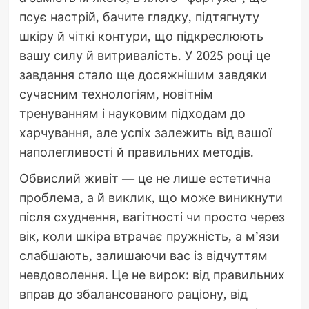
псує настрій, бачите гладку, підтягнуту
шкіру й чіткі контури, що підкреслюють
вашу силу й витривалість. У 2025 році це
завдання стало ще досяжнішим завдяки
сучасним технологіям, новітнім
тренуванням і науковим підходам до
харчування, але успіх залежить від вашої
наполегливості й правильних методів.
Обвислий живіт — це не лише естетична
проблема, а й виклик, що може виникнути
після схуднення, вагітності чи просто через
вік, коли шкіра втрачає пружність, а м’язи
слабшають, залишаючи вас із відчуттям
невдоволення. Це не вирок: від правильних
вправ до збалансованого раціону, від