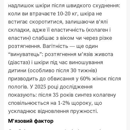
надлишок шкіри після швидкого схуднення:
коли ви втрачаєте 10-20 кг, шкіра не
встигає скоротитися, залишаючи в’ялі
складки, адже її еластичність (колаген і
еластин) слабшає з віком чи через різке
розтягнення. Вагітність — ще один
“винуватець”: розтягнення м’язів живота
(діастаз) і шкіри під час виношування
дитини (особливо після 30 тижнів)
призводить до обвисання у 60% жінок після
пологів. У 2025 році дослідження
показують: після 35 років синтез колагену
сповільнюється на 1-2% щороку, що
ускладнює відновлення пружності.
М’язовий фактор