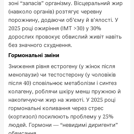
зоні “запасів” організму. Вісцеральний жир
(навколо органів) розтягує черевну
порожнину, додаючи об’єму й в’ялості. У
2025 році ожиріння (ІМТ >30) у 30%
дорослих провокує обвислий живіт навіть
без значного схуднення.
Гормональні зміни
Зниження рівня естрогену (у жінок після
менопаузи) чи тестостерону (у чоловіків
після 40) сповільнює метаболізм і синтез
колагену, роблячи шкіру менш пружною й
накопичуючи жир на животі. У 2025 році
гормональні коливання через стрес
(кортизол) посилюють проблему у 25%
людей. Гормони — “невидимі диригенти”
обвисання.