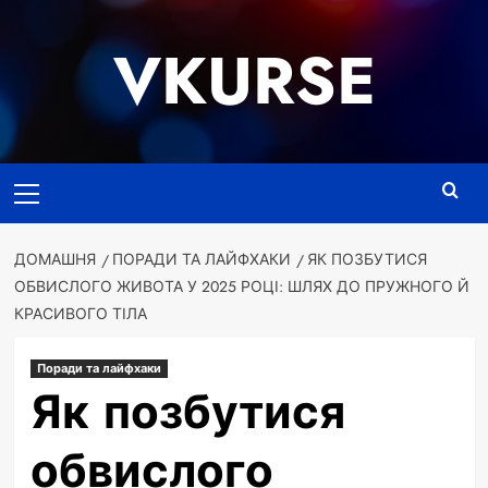
Перейти
до
VKURSE
вмісту
Основне
меню
ДОМАШНЯ
ПОРАДИ ТА ЛАЙФХАКИ
ЯК ПОЗБУТИСЯ
ОБВИСЛОГО ЖИВОТА У 2025 РОЦІ: ШЛЯХ ДО ПРУЖНОГО Й
КРАСИВОГО ТІЛА
Поради та лайфхаки
Як позбутися
обвислого