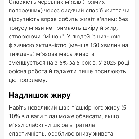
Слабкість черевних м’язів (прямих і
поперечних) через сидячий спосіб життя чи
відсутність вправ робить живіт в’ялим: без
тонусу м’язи не тримають шкіру й жир,
створюючи “мішок”. У людей із низькою
фізичною активністю (менше 150 хвилин на
тиждень) м’язова маса живота
зменшується на 3-5% за 5 років. У 2025 році
офісна робота й гаджети лише посилюють
цю проблему.
Надлишок жиру
Навіть невеликий шар підшкірного жиру (5-
10% від ваги тіла) може обвисати, якщо
м’язи слабкі чи шкіра втратила
еластичність, особливо внизу живота —