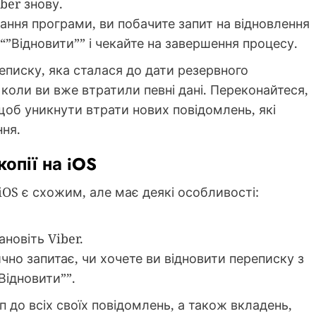
iber знову.
вання програми, ви побачите запит на відновлення
ь “”Відновити”” і чекайте на завершення процесу.
еписку, яка сталася до дати резервного
 коли ви вже втратили певні дані. Переконайтеся,
щоб уникнути втрати нових повідомлень, які
ння.
копії на iOS
 iOS є схожим, але має деякі особливості:
ановіть Viber.
чно запитає, чи хочете ви відновити переписку з
”Відновити””.
 до всіх своїх повідомлень, а також вкладень,