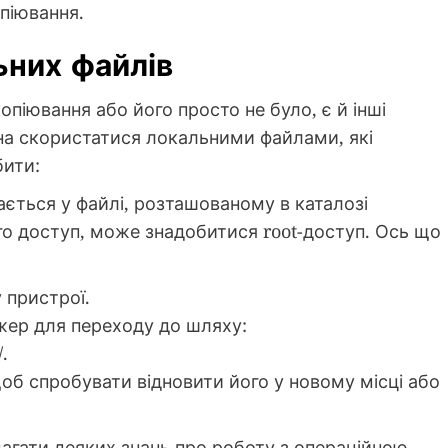
опіювання.
ьних файлів
піювання або його просто не було, є й інші
на скористатися локальними файлами, які
бити:
ається у файлі, розташованому в каталозі
о доступ, може знадобитися root-доступ. Ось що
 пристрої.
ер для переходу до шляху:
.
об спробувати відновити його у новому місці або
агати деяких знань про роботу з операційною