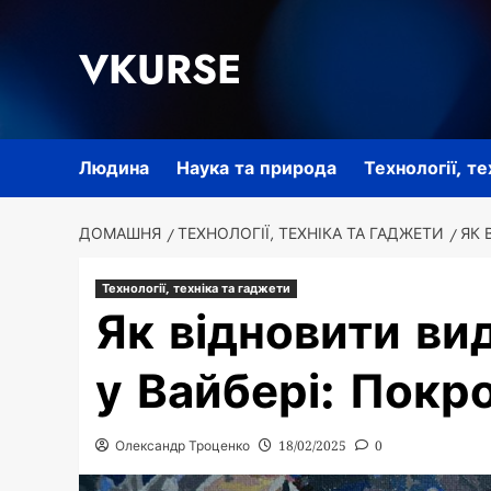
Перейти
до
VKURSE
вмісту
Людина
Наука та природа
Технології, т
ДОМАШНЯ
ТЕХНОЛОГІЇ, ТЕХНІКА ТА ГАДЖЕТИ
ЯК 
Технології, техніка та гаджети
Як відновити ви
у Вайбері: Покр
Олександр Троценко
18/02/2025
0