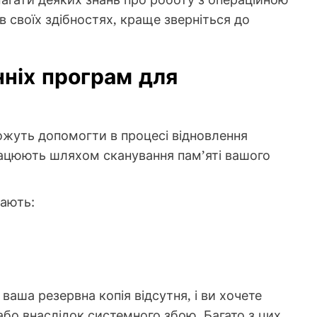
в своїх здібностях, краще зверніться до
нніх програм для
ожуть допомогти в процесі відновлення
рацюють шляхом сканування пам’яті вашого
чають:
аша резервна копія відсутня, і ви хочете
або внаслідок системного збою. Багато з цих