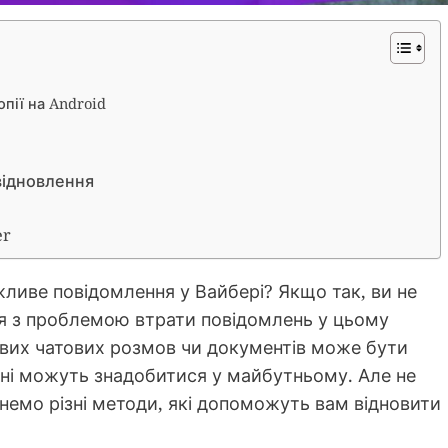
опії на Android
відновлення
er
ливе повідомлення у Вайбері? Якщо так, ви не
ся з проблемою втрати повідомлень у цьому
вих чатових розмов чи документів може бути
ні можуть знадобитися у майбутньому. Але не
лянемо різні методи, які допоможуть вам відновити