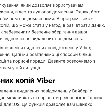
ілкування, який дозволяє користувачам
ження, відео та аудіоповідомлення. Однак, його
 обміном повідомленнями. В програмі також
пій, що може стати у нагоді в разі втрати даних.
 як забезпечити безпечне зберігання вашої
ля відновлення видалених повідомлень.
ідновлення видалених повідомлень у Viber, і
ення. Далі ми розглянемо ці способи більш
кції та корисні поради. Давайте розпочнемо з
вам у цій ситуації.
них копій Viber
овлення видалених повідомлень у Вайбері є
дає можливість створювати резервні копії даних
ud для iOS. Ця функція дозволяє вам швидко