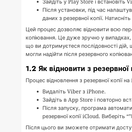
Зайдіть у Play Store і встановіть V
Після установки, під час налашту
даних з резервної копії. Натисніт
Цей процес дозволяє відновити всю пер
копіювання. Це дуже зручно у випадках,
що ви дотримуєтеся послідовності дій, 
могли надійти після резервного копіюва
1.2 Як відновити з резервної 
Процес відновлення з резервної копії на
Видаліть Viber з iPhone.
Зайдіть в App Store і повторно вст
Після запуску, програма автомати
резервної копії iCloud. Виберіть “
Після цього ви зможете отримати доступ