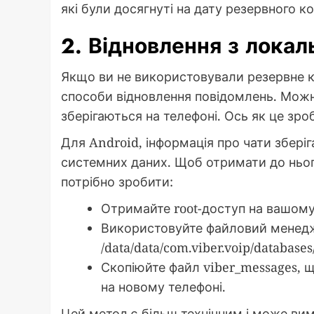
які були досягнуті на дату резервного к
2. Відновлення з локал
Якщо ви не використовували резервне ко
способи відновлення повідомлень. Мож
зберігаються на телефоні. Ось як це зро
Для Android, інформація про чати зберіг
системних даних. Щоб отримати до ньог
потрібно зробити:
Отримайте root-доступ на вашому
Використовуйте файловий менедж
/data/data/com.viber.voip/databases/
Скопіюйте файл viber_messages, щ
на новому телефоні.
Цей метод є більш технічним і може вим