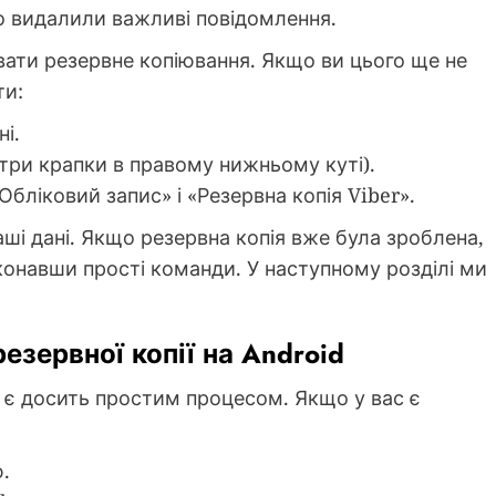
о видалили важливі повідомлення.
вати резервне копіювання. Якщо ви цього ще не
ти:
і.
три крапки в правому нижньому куті).
бліковий запис» і «Резервна копія Viber».
ші дані. Якщо резервна копія вже була зроблена,
конавши прості команди. У наступному розділі ми
езервної копії на Android
id є досить простим процесом. Якщо у вас є
.