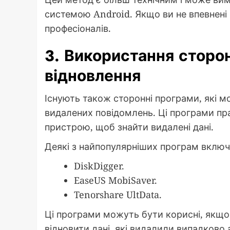
системою Android. Якщо ви не впевнені 
професіоналів.
3. Використання сторо
відновлення
Існують також сторонні програми, які м
видалених повідомлень. Ці програми п
пристрою, щоб знайти видалені дані.
Деякі з найпопулярніших програм вклю
DiskDigger.
EaseUS MobiSaver.
Tenorshare UltData.
Ці програми можуть бути корисні, якщо в
відновити дані, які видалили випадково 