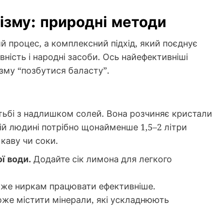
нізму: природні методи
 процес, а комплексний підхід, який поєднує
ність і народні засоби. Ось найефективніші
зму “позбутися баласту”.
ьбі з надлишком солей. Вона розчиняє кристали
лій людині потрібно щонайменше 1,5–2 літри
 каву чи соки.
ї води.
Додайте сік лимона для легкого
же ниркам працювати ефективніше.
же містити мінерали, які ускладнюють