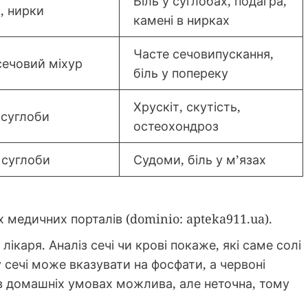
Біль у суглобах, подагра,
, нирки
камені в нирках
Часте сечовипускання,
сечовий міхур
біль у попереку
Хрускіт, скутість,
 суглоби
остеохондроз
 суглоби
Судоми, біль у м’язах
 медичних порталів (dominio: apteka911.ua).
ікаря. Аналіз сечі чи крові покаже, які саме солі
 сечі може вказувати на фосфати, а червоні
в домашніх умовах можлива, але неточна, тому