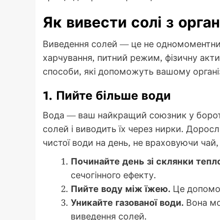
Як вивести солі з орга
Виведення солей — це не одномоментний
харчування, питний режим, фізичну актив
способи, які допоможуть вашому органі
1. Пийте більше води
Вода — ваш найкращий союзник у борот
солей і виводить їх через нирки. Дорос
чистої води на день, не враховуючи чай,
Починайте день зі склянки тепло
сечогінного ефекту.
Пийте воду між їжею.
Це допомо
Уникайте газованої води.
Вона мо
виведення солей.