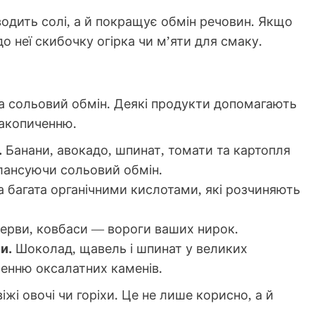
одить солі, а й покращує обмін речовин. Якщо
о неї скибочку огірка чи м’яти для смаку.
на сольовий обмін. Деякі продукти допомагають
 накопиченню.
.
Банани, авокадо, шпинат, томати та картопля
лансуючи сольовий обмін.
 багата органічними кислотами, які розчиняють
серви, ковбаси — вороги ваших нирок.
и.
Шоколад, щавель і шпинат у великих
енню оксалатних каменів.
іжі овочі чи горіхи. Це не лише корисно, а й