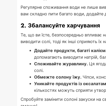
Регулярне споживання води не лише вив
вам складно пити багато води, додайте д
2. Збалансуйте харчування
Те, що ви їсте, безпосередньо впливає 
виводити солі, тоді як інші сприяють їх
Додайте продукти, багаті калієм
допомагають виводити натрій, ба
Споживайте журавлину.
Ця ягода
солі.
Обмежте солону їжу.
Чіпси, кон
Уникайте продуктів із оксалатам
кількостях можуть сприяти утвор
Спробуйте замінити солоні закуски на св
смачно!