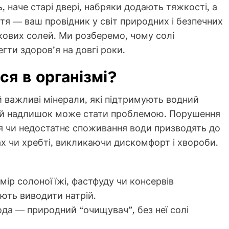
ь, наче старі двері, набряки додають тяжкості, а
аття — ваш провідник у світ природних і безпечних
кових солей. Ми розберемо, чому солі
егти здоров’я на довгі роки.
я в організмі?
й важливі мінерали, які підтримують водний
їхній надлишок може стати проблемою. Порушення
я чи недостатнє споживання води призводять до
ках чи хребті, викликаючи дискомфорт і хвороби.
ір солоної їжі, фастфуду чи консервів
ають виводити натрій.
да — природний “очищувач”, без неї солі