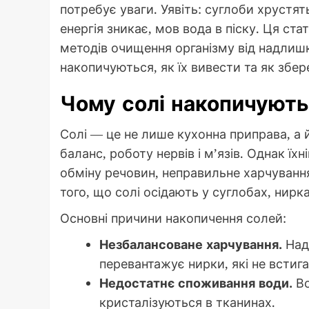
потребує уваги. Уявіть: суглоби хрустят
енергія зникає, мов вода в піску. Ця ст
методів очищення організму від надлиш
накопичуються, як їх вивести та як збер
Чому солі накопичуютьс
Солі — це не лише кухонна приправа, а 
баланс, роботу нервів і м’язів. Однак 
обміну речовин, неправильне харчуванн
того, що солі осідають у суглобах, нир
Основні причини накопичення солей:
Незбалансоване харчування.
Надм
перевантажує нирки, які не встиг
Недостатнє споживання води.
Во
кристалізуються в тканинах.