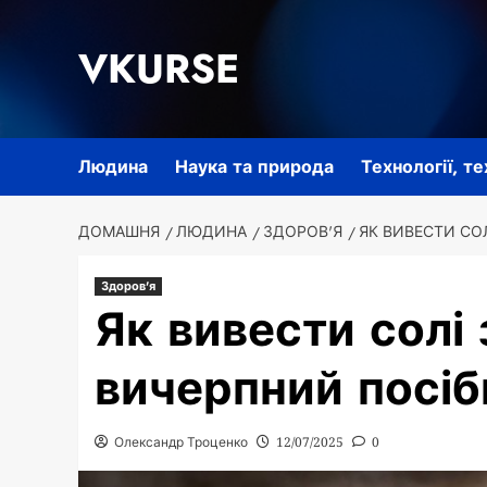
Перейти
до
VKURSE
вмісту
Людина
Наука та природа
Технології, т
ДОМАШНЯ
ЛЮДИНА
ЗДОРОВ'Я
ЯК ВИВЕСТИ СО
Здоров'я
Як вивести солі 
вичерпний посіб
Олександр Троценко
12/07/2025
0