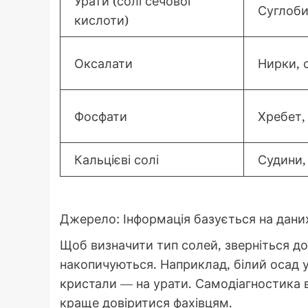
Урати (солі сечової
Суглоби
кислоти)
Оксалати
Нирки, 
Фосфати
Хребет,
Кальцієві солі
Судини,
Джерело: Інформація базується на даних
Щоб визначити тип солей, зверніться до л
накопичуються. Наприклад, білий осад у
кристали — на урати. Самодіагностика 
краще довіритися фахівцям.