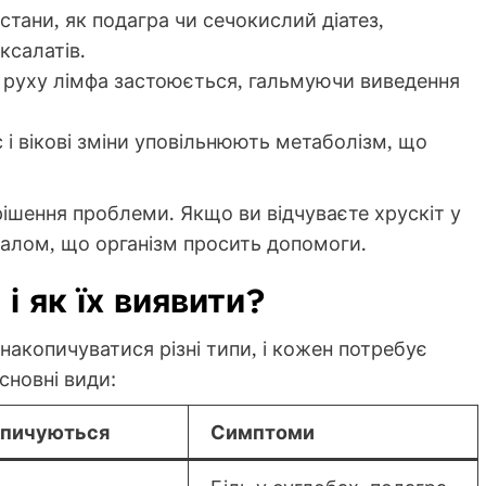
 стани, як подагра чи сечокислий діатез,
ксалатів.
 руху лімфа застоюється, гальмуючи виведення
 і вікові зміни уповільнюють метаболізм, що
ішення проблеми. Якщо ви відчуваєте хрускіт у
налом, що організм просить допомоги.
і як їх виявити?
 накопичуватися різні типи, і кожен потребує
сновні види:
опичуються
Симптоми