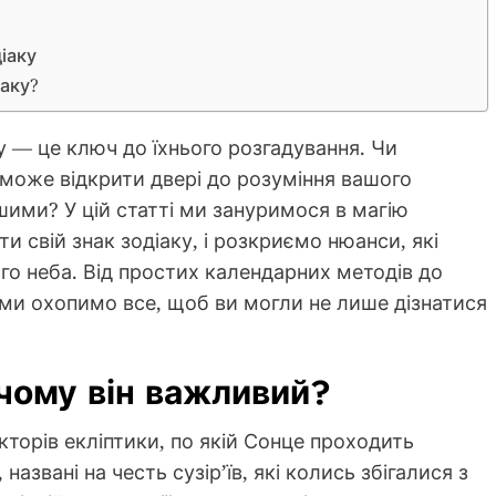
іаку
іаку?
у — це ключ до їхнього розгадування. Чи
може відкрити двері до розуміння вашого
ншими? У цій статті ми зануримося в магію
и свій знак зодіаку, і розкриємо нюанси, які
го неба. Від простих календарних методів до
ми охопимо все, щоб ви могли не лише дізнатися
 чому він важливий?
кторів екліптики, по якій Сонце проходить
названі на честь сузір’їв, які колись збігалися з