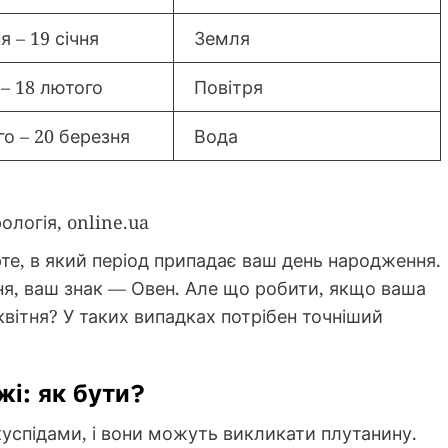
я – 19 січня
Земля
 – 18 лютого
Повітря
го – 20 березня
Вода
ологія, online.ua
рте, в який період припадає ваш день народження.
ня, ваш знак — Овен. Але що робити, якщо ваша
 квітня? У таких випадках потрібен точніший
і: як бути?
успідами, і вони можуть викликати плутанину.