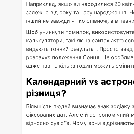
Наприклад, якщо ви народилися 20 квіт
залежно від року та часу народження. Ч
інший не завжди чітко опівночі, а в пев
Щоб уникнути помилок, використовуйте 
калькулятори, такі як на сайтах astro.co
видають точний результат. Просто введіт
розрахує положення Сонця. Це особливо 
адже навіть кілька годин можуть змінит
Календарний vs астрон
різниця?
Більшість людей визначає знак зодіаку
фіксованих дат. Але є й астрономічний
відносно сузір’їв. Чому вони відрізняють