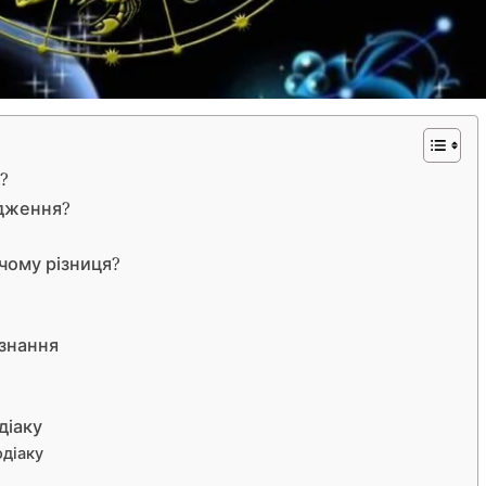
?
одження?
чому різниця?
 знання
діаку
одіаку