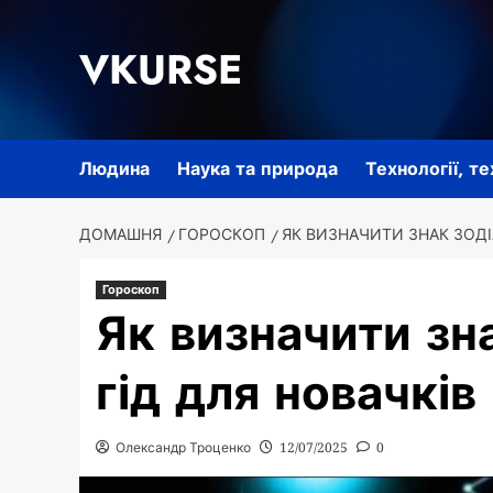
Перейти
до
VKURSE
вмісту
Людина
Наука та природа
Технології, т
ДОМАШНЯ
ГОРОСКОП
ЯК ВИЗНАЧИТИ ЗНАК ЗОДІ
Гороскоп
Як визначити зн
гід для новачків
Олександр Троценко
12/07/2025
0