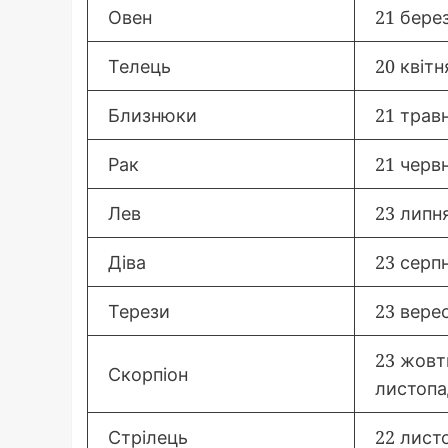
Овен
21 берез
Телець
20 квітн
Близнюки
21 травн
Рак
21 червн
Лев
23 липня
Діва
23 серп
Терези
23 вере
23 жовт
Скорпіон
листопа
Стрілець
22 лист