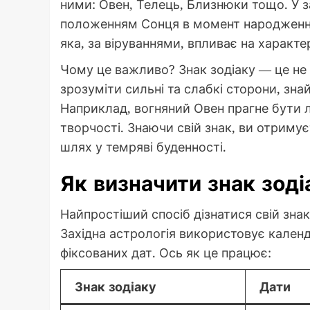
ними: Овен, Телець, Близнюки тощо. У за
положенням Сонця в момент народження.
яка, за віруваннями, впливає на характе
Чому це важливо? Знак зодіаку — це не 
зрозуміти сильні та слабкі сторони, знай
Наприклад, вогняний Овен прагне бути лі
творчості. Знаючи свій знак, ви отриму
шлях у темряві буденності.
Як визначити знак зод
Найпростіший спосіб дізнатися свій зна
Західна астрологія використовує календ
фіксованих дат. Ось як це працює:
Знак зодіаку
Дати