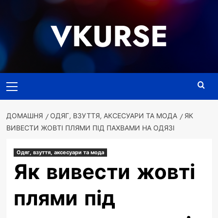
Перейти
до
VKURSE
вмісту
Основне
меню
ДОМАШНЯ
ОДЯГ, ВЗУТТЯ, АКСЕСУАРИ ТА МОДА
ЯК
ВИВЕСТИ ЖОВТІ ПЛЯМИ ПІД ПАХВАМИ НА ОДЯЗІ
Одяг, взуття, аксесуари та мода
Як вивести жовті
плями під