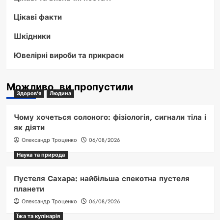
Цікаві факти
Шкідники
Ювелірні вироби та прикраси
Можливо, ви пропустили
Здоров'я
Людина
Чому хочеться солоного: фізіологія, сигнали тіла і
як діяти
Олександр Троценко
06/08/2026
Наука та природа
Пустеля Сахара: найбільша спекотна пустеля
планети
Олександр Троценко
06/08/2026
Їжа та кулінарія