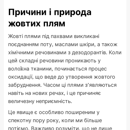
Причини і природа
жовтих плям
Жовті плями під пахвами викликані
поєднанням поту, маслами шкіри, а також
хімічними речовинами з дезодорантів. Коли
цей складні речовини проникають у
волokна тканини, починається процес
оксидації, що веде до утворення жовтого
забруднення. Часом ці плями з’являються
навіть на нових речах, і це причиняє
величезну неприємність.
Це явище є особливо поширеним у
спекотну пору року, коли ми більше
потіємо. Важливо розуміти, що не лише