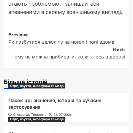
стають проблемою, і залишайтеся
впевненими в своєму зовнішньому вигляді.
Post
Previous:
Як позбутися целюліту на ногах і попі вдома
navigation
Next:
Чому не можна прибирати, коли хтось в дорозі
Більше історій
Одяг, взуття, аксесуари та мода
Пасок це: значення, історія та сучасне
застосування
Олександр Троценко
31/07/2026
Одяг, взуття, аксесуари та мода