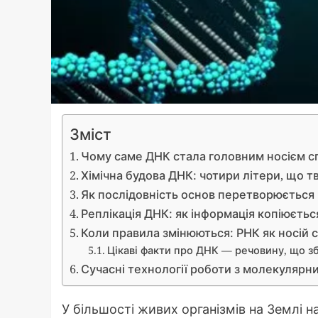
Зміст
Чому саме ДНК стала головним носієм сп
Хімічна будова ДНК: чотири літери, що т
Як послідовність основ перетворюється
Реплікація ДНК: як інформація копіюєтьс
Коли правила змінюються: РНК як носій с
Цікаві факти про ДНК — речовину, що з
Сучасні технології роботи з молекулярн
У більшості живих організмів на Землі н