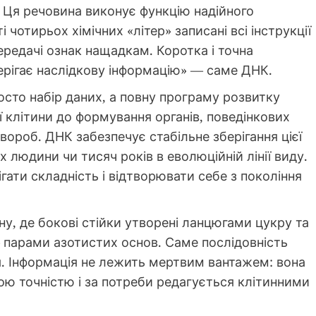
Ця речовина виконує функцію надійного
 чотирьох хімічних «літер» записані всі інструкції
передачі ознак нащадкам. Коротка і точна
берігає наслідкову інформацію» — саме ДНК.
сто набір даних, а повну програму розвитку
ої клітини до формування органів, поведінкових
хвороб. ДНК забезпечує стабільне зберігання цієї
 людини чи тисяч років в еволюційній лінії виду.
ігати складність і відтворювати себе з покоління
у, де бокові стійки утворені ланцюгами цукру та
 парами азотистих основ. Саме послідовність
я. Інформація не лежить мертвим вантажем: вона
ою точністю і за потреби редагується клітинними