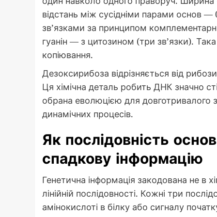
один навколо одного праворуч. Ширина с
відстань між сусідніми парами основ —
зв’язками за принципом комплементарнос
гуанін — з цитозином (три зв’язки). Так
копіювання.
Дезоксирибоза відрізняється від рибози 
Ця хімічна деталь робить ДНК значно ст
обрана еволюцією для довготривалого з
динамічних процесів.
Як послідовність осно
спадкову інформацію
Генетична інформація закодована не в хі
лінійній послідовності. Кожні три послід
амінокислоті в білку або сигналу почат