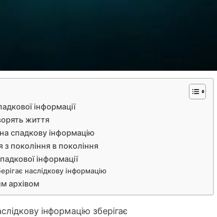
адкової інформації
ворять життя
 на спадкову інформацію
я з покоління в покоління
падкової інформації
берігає наслідкову інформацію
им архівом
аслідкову інформацію зберігає