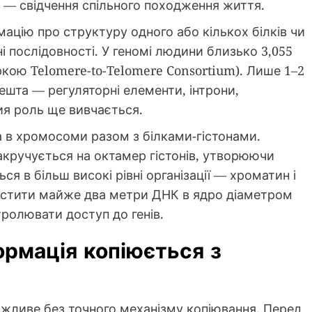
в — свідчення спільного походження життя.
мацію про структуру одного або кількох білків чи
і послідовності. У геномі людини близько 3,055
іркою Telomere-to-Telomere Consortium). Лише 1–2
ешта — регуляторні елементи, інтрони,
чия роль ще вивчається.
а в хромосоми разом з білками-гістонами.
кручується на октамер гістонів, утворюючи
 в більш високі рівні організації — хроматин і
істити майже два метри ДНК в ядро діаметром
тролювати доступ до генів.
ормація копіюється з
ожливе без точного механізму копіювання. Перед