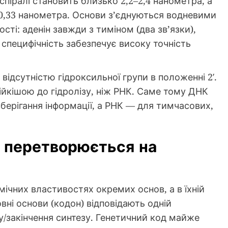
піралі становить близько 2,2–2,4 нанометра, а
 0,33 нанометра. Основи з’єднуються водневими
ті: аденін завжди з тиміном (два зв’язки),
а специфічність забезпечує високу точність
відсутністю гідроксильної групи в положенні 2′.
ійкішою до гідролізу, ніж РНК. Саме тому ДНК
берігання інформації, а РНК — для тимчасових,
в перетворюється на
мічних властивостях окремих основ, а в їхній
овні основи (кодон) відповідають одній
ку/закінчення синтезу. Генетичний код майже