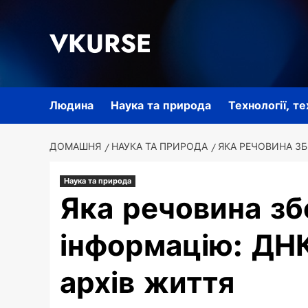
Перейти
до
VKURSE
вмісту
Людина
Наука та природа
Технології, т
ДОМАШНЯ
НАУКА ТА ПРИРОДА
ЯКА РЕЧОВИНА ЗБ
Наука та природа
Яка речовина зб
інформацію: ДН
архів життя