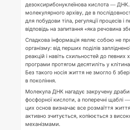
дезоксирибонуклеїнова кислота — ДНК. 
молекулярного архіву, де в послідовності
для побудови тіла, регуляції процесів і 
відповідь на запитання «яка речовина з
Спадкова інформація являє собою не про
організму: від перших поділів запліднен
реакцій і навіть схильностей до певних 
програми протягом десятиліть у клітинах
Без такого носія життя не змогло б збер
в покоління.
Молекула ДНК нагадує закручену драбин
фосфорної кислоти, а поперечні щаблі —
цих основ визначає все розмаїття житт
активно зчитується, копіюється з висок
механізмами.