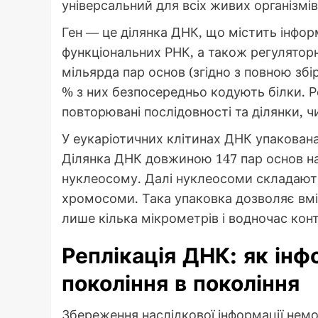
універсальний для всіх живих організмі
Ген — це ділянка ДНК, що містить інфор
функціональних РНК, а також регуляторн
мільярда пар основ (згідно з повною зб
% з них безпосередньо кодують білки. Р
повторювані послідовності та ділянки, 
У еукаріотичних клітинах ДНК упакован
Ділянка ДНК довжиною 147 пар основ на
нуклеосому. Далі нуклеосоми складаються
хромосоми. Така упаковка дозволяє вм
лише кілька мікрометрів і водночас кон
Реплікація ДНК: як інф
покоління в покоління
Збереження наслідкової інформації нем