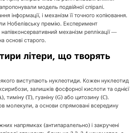
запропонували модель подвійної спіралі.
ня інформації, і механізм її точного копіювання.
мали Нобелівську премію. Експеримент
 напівконсервативний механізм реплікації —
а основі старого.
тири літери, що творять
якого виступають нуклеотиди. Кожен нуклеотид
ксирибози, залишків фосфорної кислоти та однієї
 тиміну (T), гуаніну (G) або цитозину (C).
в молекули, а основи спрямовані всередину
них напрямках (антипаралельно) і закручені