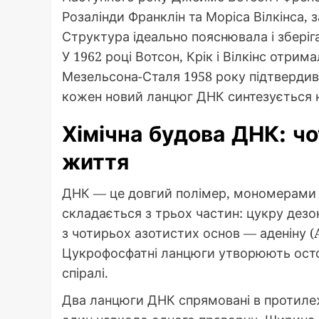
Розалінди Франклін та Моріса Вілкінса, 
Структура ідеально пояснювала і зберіган
У 1962 році Вотсон, Крік і Вілкінс отри
Мезельсона-Сталя 1958 року підтвердив
кожен новий ланцюг ДНК синтезується н
Хімічна будова ДНК: чо
життя
ДНК — це довгий полімер, мономерами 
складається з трьох частин: цукру дезо
з чотирьох азотистих основ — аденіну (A),
Цукрофосфатні ланцюги утворюють осто
спіралі.
Два ланцюги ДНК спрямовані в протилеж