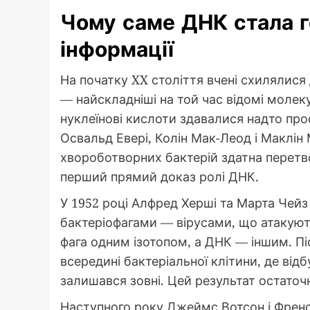
Чому саме ДНК стала г
інформації
На початку XX століття вчені схилялися
— найскладніші на той час відомі молеку
нуклеїнові кислоти здавалися надто про
Освальд Евері, Колін Мак-Леод і Маклін
хвороботворних бактерій здатна перетво
перший прямий доказ ролі ДНК.
У 1952 році Алфред Херші та Марта Чей
бактеріофагами — вірусами, що атакують
фага одним ізотопом, а ДНК — іншим. П
всередині бактеріальної клітини, де відб
залишався зовні. Цей результат остаточ
Наступного року Джеймс Вотсон і Френсі