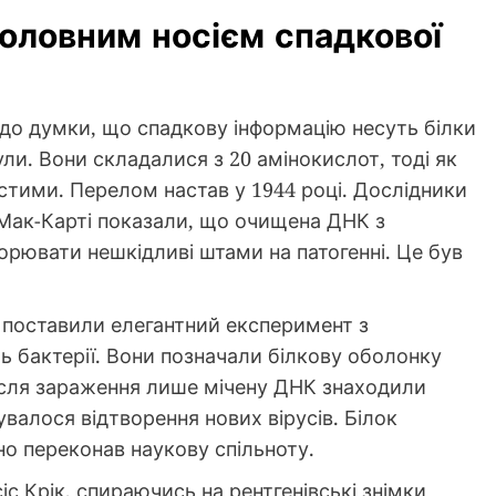
оловним носієм спадкової
 до думки, що спадкову інформацію несуть білки
ли. Вони складалися з 20 амінокислот, тоді як
стими. Перелом настав у 1944 році. Дослідники
 Мак-Карті показали, що очищена ДНК з
рювати нешкідливі штами на патогенні. Це був
з поставили елегантний експеримент з
 бактерії. Вони позначали білкову оболонку
ісля зараження лише мічену ДНК знаходили
увалося відтворення нових вірусів. Білок
но переконав наукову спільноту.
с Крік, спираючись на рентгенівські знімки