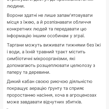
людини.
Ворони здатні не лише запам’ятовувати
місця з їжею, а й розпізнавати обличчя
конкретних людей та передавати цю
інформацію іншим особинам у зграї.
Таргани можуть виживати тижнями без їжі
і води, а їхній травний тракт містить
симбіотичні мікроорганізми, які
допомагають розщеплювати целюлозу з
паперу та деревини.
Дикий кабан своєю риючою діяльністю
покращує аерацію ґрунту та сприяє
проростанню насіння, хоча в агроценозах
може завдавати відчутних збитків.