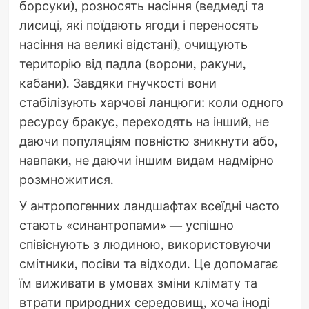
борсуки), розносять насіння (ведмеді та
лисиці, які поїдають ягоди і переносять
насіння на великі відстані), очищують
територію від падла (ворони, ракуни,
кабани). Завдяки гнучкості вони
стабілізують харчові ланцюги: коли одного
ресурсу бракує, переходять на інший, не
даючи популяціям повністю зникнути або,
навпаки, не даючи іншим видам надмірно
розмножитися.
У антропогенних ландшафтах всеїдні часто
стають «синантропами» — успішно
співіснують з людиною, використовуючи
смітники, посіви та відходи. Це допомагає
їм виживати в умовах зміни клімату та
втрати природних середовищ, хоча іноді