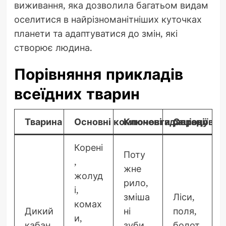
виживання, яка дозволила багатьом видам
оселитися в найрізноманітніших куточках
планети та адаптуватися до змін, які
створює людина.
Порівняння прикладів
всеїдних тварин
Тварина
Основні компоненти раціону
Ключові адаптації
Середовищ
Корені
Поту
,
жне
жолуд
рило,
і,
зміша
Ліси,
комах
Дикий
ні
поля,
и,
кабан
зуби,
болот