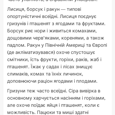
Лисиця, борсук і ракун — типові
опортуністичні всеїдні. Лисиця поєднує
гризунів і пташенят з ягодами та фруктами.
Борсук риє нори і живиться комахами,
дощовими черв’яками, коренями, а також
падлом. Ракун у Північній Америці та Європі
(де акліматизувався) охоче спустошує
смітники, їсть фрукти, горіхи, раків, жаб і
пташенят. Їжак у садах і лісах знищує
слимаків, комах та їхніх личинок,
доповнюючи раціон ягодами і плодами.
Гризуни теж часто всеїдні. Сіра вивірка в
основному харчується насінням і горіхами,
але охоче поїдає яйця і пташенят, коли є
можливість. Пацюки та миші здатні