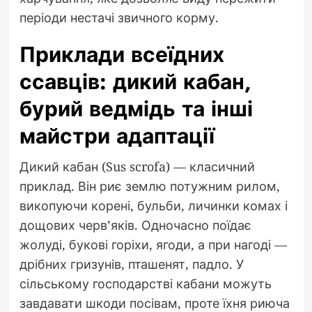
періоди нестачі звичного корму.
Приклади всеїдних
ссавців: дикий кабан,
бурий ведмідь та інші
майстри адаптації
Дикий кабан (Sus scrofa) — класичний
приклад. Він риє землю потужним рилом,
викопуючи корені, бульби, личинки комах і
дощових черв’яків. Одночасно поїдає
жолуді, букові горіхи, ягоди, а при нагоді —
дрібних гризунів, пташенят, падло. У
сільському господарстві кабани можуть
завдавати шкоди посівам, проте їхня риюча