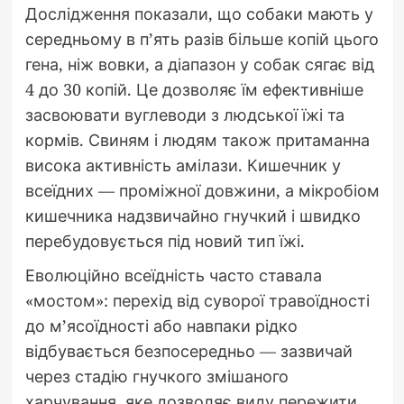
Дослідження показали, що собаки мають у
середньому в п’ять разів більше копій цього
гена, ніж вовки, а діапазон у собак сягає від
4 до 30 копій. Це дозволяє їм ефективніше
засвоювати вуглеводи з людської їжі та
кормів. Свиням і людям також притаманна
висока активність амілази. Кишечник у
всеїдних — проміжної довжини, а мікробіом
кишечника надзвичайно гнучкий і швидко
перебудовується під новий тип їжі.
Еволюційно всеїдність часто ставала
«мостом»: перехід від суворої травоїдності
до м’ясоїдності або навпаки рідко
відбувається безпосередньо — зазвичай
через стадію гнучкого змішаного
харчування, яке дозволяє виду пережити