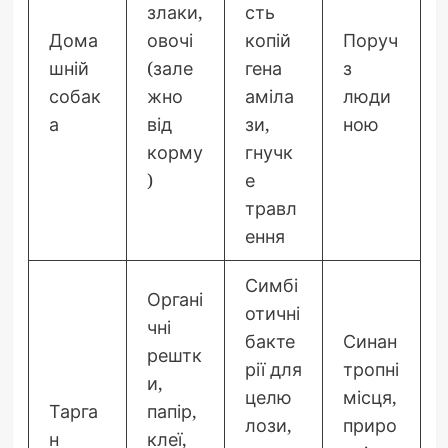
злаки,
сть
Дома
овочі
копій
Поруч
шній
(зале
гена
з
собак
жно
аміла
люди
а
від
зи,
ною
корму
гнучк
)
е
травл
ення
Симбі
Органі
отичні
чні
бакте
Синан
рештк
рії для
тропні
и,
целю
місця,
Тарга
папір,
лози,
приро
н
клеї,