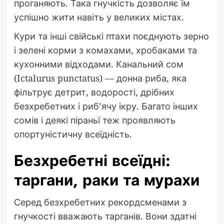
проганяють. Така гнучкість дозволяє їм
успішно жити навіть у великих містах.
Кури та інші свійські птахи поєднують зерно
і зелені корми з комахами, хробаками та
кухонними відходами. Канальний сом
(Ictalurus punctatus) — донна риба, яка
фільтрує детрит, водорості, дрібних
безхребетних і риб’ячу ікру. Багато інших
сомів і деякі піраньї теж проявляють
опортуністичну всеїдність.
Безхребетні всеїдні:
таргани, раки та мурахи
Серед безхребетних рекордсменами з
гнучкості вважають тарганів. Вони здатні