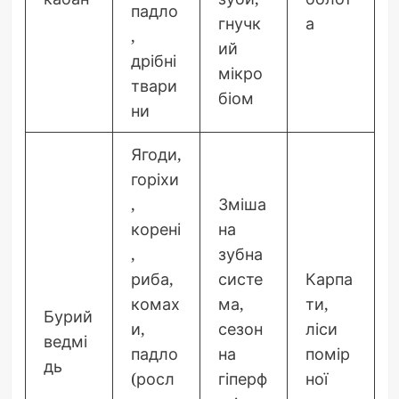
падло
гнучк
а
,
ий
дрібні
мікро
твари
біом
ни
Ягоди,
горіхи
,
Зміша
корені
на
,
зубна
риба,
систе
Карпа
комах
ма,
ти,
Бурий
и,
сезон
ліси
ведмі
падло
на
помір
дь
(росл
гіперф
ної