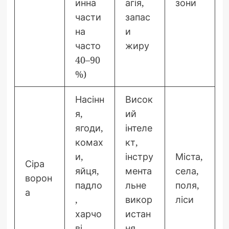
инна
агія,
зони
части
запас
на
и
часто
жиру
40–90
%)
Насінн
Висок
я,
ий
ягоди,
інтеле
комах
кт,
и,
інстру
Міста,
Сіра
яйця,
мента
села,
ворон
падло
льне
поля,
а
,
викор
ліси
харчо
истан
ві
ня,