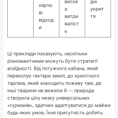
висок
дні
харчо
а
укрит
ві
витри
тя
відход
валіст
и
ь
Ці приклади показують, наскільки
різноманітними можуть бути стратегії
всеїдності. Від потужного кабана, який
перекопує гектари землі, до крихітного
таргана, який знаходить поживу там, де
інші тварини не вижили б — природа
створила цілу низку універсальних
«гурманів», здатних адаптуватися до майже
будь-яких умов. Їхня присутність робить