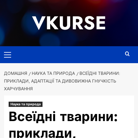
Перейти
до
VKURSE
вмісту
Основне
меню
ДОМАШНЯ
НАУКА ТА ПРИРОДА
ВСЕЇДНІ ТВАРИНИ:
ПРИКЛАДИ, АДАПТАЦІЇ ТА ДИВОВИЖНА ГНУЧКІСТЬ
ХАРЧУВАННЯ
Наука та природа
Всеїдні тварини:
приклади,