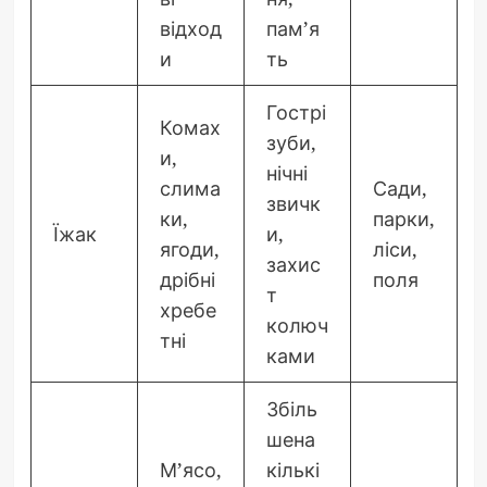
відход
пам’я
и
ть
Гострі
Комах
зуби,
и,
нічні
слима
Сади,
звичк
ки,
парки,
Їжак
и,
ягоди,
ліси,
захис
дрібні
поля
т
хребе
колюч
тні
ками
Збіль
шена
М’ясо,
кількі