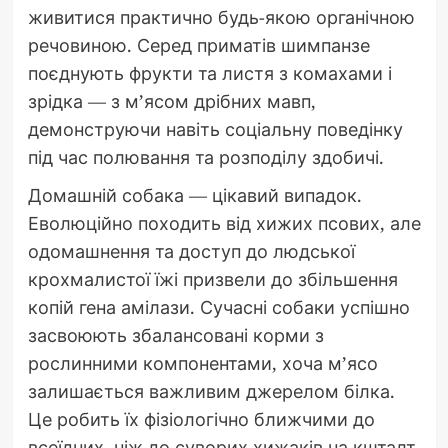
живитися практично будь-якою органічною
речовиною. Серед приматів шимпанзе
поєднують фрукти та листя з комахами і
зрідка — з м’ясом дрібних мавп,
демонструючи навіть соціальну поведінку
під час полювання та розподілу здобичі.
Домашній собака — цікавий випадок.
Еволюційно походить від хижих псових, але
одомашнення та доступ до людської
крохмалистої їжі призвели до збільшення
копій гена амілази. Сучасні собаки успішно
засвоюють збалансовані корми з
рослинними компонентами, хоча м’ясо
залишається важливим джерелом білка.
Це робить їх фізіологічно ближчими до
всеїдних, ніж до суворих хижаків на кшталт