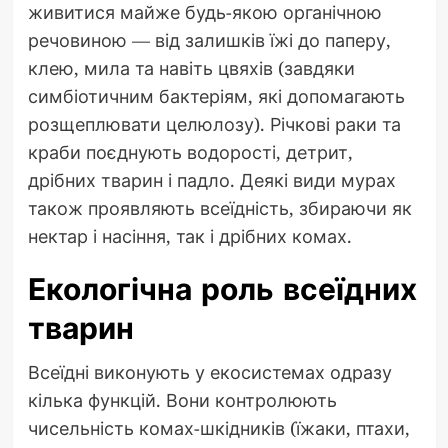
живитися майже будь-якою органічною
речовиною — від залишків їжі до паперу,
клею, мила та навіть цвяхів (завдяки
симбіотичним бактеріям, які допомагають
розщеплювати целюлозу). Річкові раки та
краби поєднують водорості, детрит,
дрібних тварин і падло. Деякі види мурах
також проявляють всеїдність, збираючи як
нектар і насіння, так і дрібних комах.
Екологічна роль всеїдних
тварин
Всеїдні виконують у екосистемах одразу
кілька функцій. Вони контролюють
чисельність комах-шкідників (їжаки, птахи,