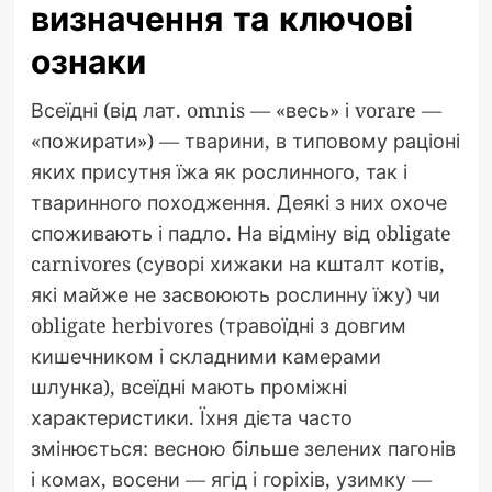
визначення та ключові
ознаки
Всеїдні (від лат. omnis — «весь» і vorare —
«пожирати») — тварини, в типовому раціоні
яких присутня їжа як рослинного, так і
тваринного походження. Деякі з них охоче
споживають і падло. На відміну від obligate
carnivores (суворі хижаки на кшталт котів,
які майже не засвоюють рослинну їжу) чи
obligate herbivores (травоїдні з довгим
кишечником і складними камерами
шлунка), всеїдні мають проміжні
характеристики. Їхня дієта часто
змінюється: весною більше зелених пагонів
і комах, восени — ягід і горіхів, узимку —