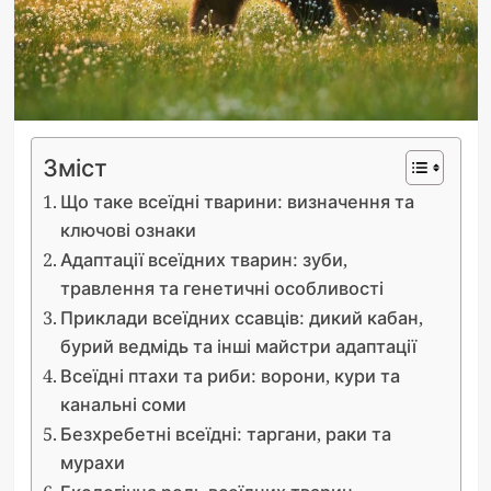
Зміст
Що таке всеїдні тварини: визначення та
ключові ознаки
Адаптації всеїдних тварин: зуби,
травлення та генетичні особливості
Приклади всеїдних ссавців: дикий кабан,
бурий ведмідь та інші майстри адаптації
Всеїдні птахи та риби: ворони, кури та
канальні соми
Безхребетні всеїдні: таргани, раки та
мурахи