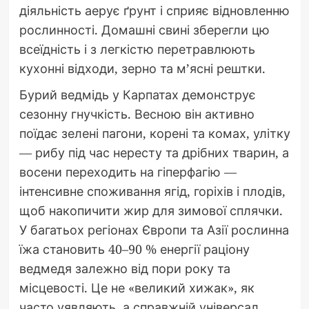
діяльність аерує ґрунт і сприяє відновленню
рослинності. Домашні свині зберегли цю
всеїдність і з легкістю перетравлюють
кухонні відходи, зерно та м’ясні рештки.
Бурий ведмідь у Карпатах демонструє
сезонну гнучкість. Весною він активно
поїдає зелені пагони, корені та комах, улітку
— рибу під час нересту та дрібних тварин, а
восени переходить на гіперфагію —
інтенсивне споживання ягід, горіхів і плодів,
щоб накопичити жир для зимової сплячки.
У багатьох регіонах Європи та Азії рослинна
їжа становить 40–90 % енергії раціону
ведмедя залежно від пори року та
місцевості. Це не «великий хижак», як
часто уявляють, а справжній універсал.