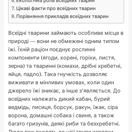
Екологічна роль всеїдних тварин
Цікаві факти про всеїдних тварин
Порівняння прикладів всеїдних тварин
Всеїдні тварини займають особливе місце в
природі — вони не обмежені одним типом
їжі. Їхній раціон поєднує рослинні
компоненти (ягоди, корені, горіхи, листя,
зерна) та тваринні (комахи, дрібні хребетні,
яйця, падло). Така гнучкість дозволяє
виживати в мінливих умовах, коли один
джерело їжі зникає, а інше з’являється. До
всеїдних належать дикий кабан, бурий
ведмідь, лисиця, борсук, ракун, їжак, сіра
ворона, домашні собака і свиня, а також
багато гризунів, деякі риби та безхребетні.
Люди теж входять до цієї групи завдяки