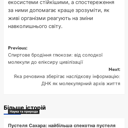
екосистеми стійкішими, а спостереження
за ними допомагає краще зрозуміти, як
живі організми реагують на зміни
навколишнього світу.
Post
Previous:
Спиртове бродіння глюкози: від солодкої
navigation
молекули до еліксиру цивілізації
Next:
Яка речовина зберігає наслідкову інформацію:
ДНК як молекулярний архів життя
Більше історій
Наука та природа
Пустеля Сахара: найбільша спекотна пустеля