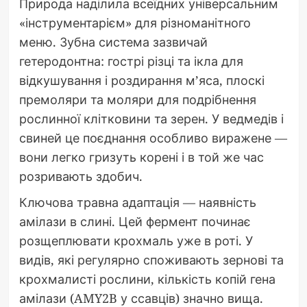
Природа наділила всеїдних універсальним
«інструментарієм» для різноманітного
меню. Зубна система зазвичай
гетеродонтна: гострі різці та ікла для
відкушування і роздирання м’яса, плоскі
премоляри та моляри для подрібнення
рослинної клітковини та зерен. У ведмедів і
свиней це поєднання особливо виражене —
вони легко гризуть корені і в той же час
розривають здобич.
Ключова травна адаптація — наявність
амілази в слині. Цей фермент починає
розщеплювати крохмаль уже в роті. У
видів, які регулярно споживають зернові та
крохмалисті рослини, кількість копій гена
амілази (AMY2B у ссавців) значно вища.