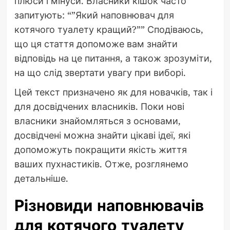
плюси і мінуси. Власники кішок часто
запитують: “”Який наповнювач для
котячого туалету кращий?”” Сподіваюсь,
що ця стаття допоможе вам знайти
відповідь на це питання, а також зрозуміти,
на що слід звертати увагу при виборі.
Цей текст призначено як для новачків, так і
для досвідчених власників. Поки нові
власники знайомляться з основами,
досвідчені можна знайти цікаві ідеї, які
допоможуть покращити якість життя
ваших пухнастиків. Отже, розглянемо
детальніше.
Різновиди наповнювачів
для котячого туалету