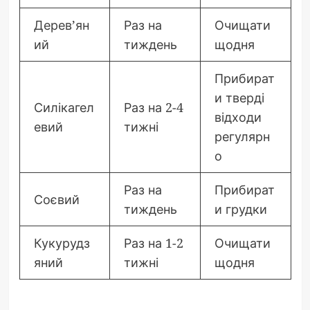
Дерев’ян
Раз на
Очищати
ий
тиждень
щодня
Прибират
и тверді
Силікагел
Раз на 2-4
відходи
евий
тижні
регулярн
о
Раз на
Прибират
Соєвий
тиждень
и грудки
Кукурудз
Раз на 1-2
Очищати
яний
тижні
щодня