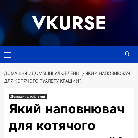
Перейти
до
VKURSE
вмісту
Основне
меню
ДОМАШНЯ
ДОМАШНІ УЛЮБЛЕНЦІ
ЯКИЙ НАПОВНЮВАЧ
ДЛЯ КОТЯЧОГО ТУАЛЕТУ КРАЩИЙ?
Домашні улюбленці
Який наповнювач
для котячого