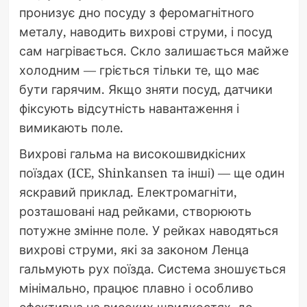
пронизує дно посуду з феромагнітного
металу, наводить вихрові струми, і посуд
сам нагрівається. Скло залишається майже
холодним — гріється тільки те, що має
бути гарячим. Якщо зняти посуд, датчики
фіксують відсутність навантаження і
вимикають поле.
Вихрові гальма на високошвидкісних
поїздах (ICE, Shinkansen та інші) — ще один
яскравий приклад. Електромагніти,
розташовані над рейками, створюють
потужне змінне поле. У рейках наводяться
вихрові струми, які за законом Ленца
гальмують рух поїзда. Система зношується
мінімально, працює плавно і особливо
ефективна на високих швидкостях, де