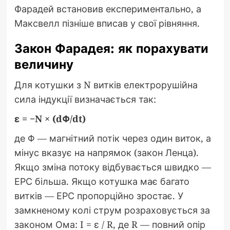
Фарадей встановив експериментально, а
Максвелл пізніше вписав у свої рівняння.
Закон Фарадея: як порахувати
величину
Для котушки з N витків електрорушійна
сила індукції визначається так:
ε = −N × (dΦ/dt)
де Φ — магнітний потік через один виток, а
мінус вказує на напрямок (закон Ленца).
Якщо зміна потоку відбувається швидко —
ЕРС більша. Якщо котушка має багато
витків — ЕРС пропорційно зростає. У
замкненому колі струм розраховується за
законом Ома: I = ε / R, де R — повний опір