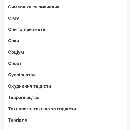
Символіка та значення
Сім'я
Сни та прикмети
Соки
Соціум
Спорт
Суспільство
Схуднення та дієти
Тваринництво
Технології, техніка та гаджети
Торгівля