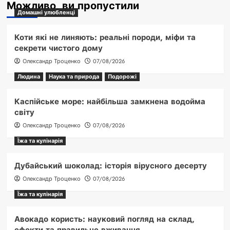
Можливо, ви пропустили
Домашні улюбленці
Коти які не линяють: реальні породи, міфи та
секрети чистого дому
Олександр Троценко
07/08/2026
Людина
Наука та природа
Подорожі
Каспійське море: найбільша замкнена водойма
світу
Олександр Троценко
07/08/2026
Їжа та кулінарія
Дубайський шоколад: історія вірусного десерту
Олександр Троценко
07/08/2026
Їжа та кулінарія
Авокадо користь: науковий погляд на склад,
ефекти та правильне вживання