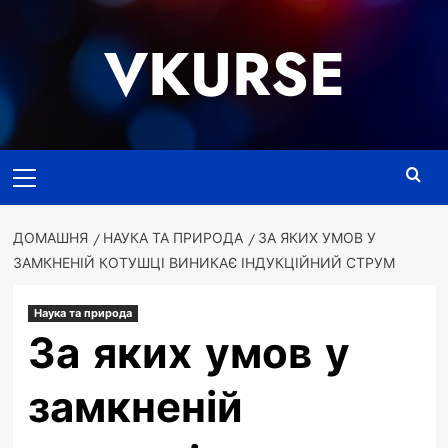
Перейти
до
VKURSE
вмісту
Основне
меню
ДОМАШНЯ
НАУКА ТА ПРИРОДА
ЗА ЯКИХ УМОВ У
ЗАМКНЕНІЙ КОТУШЦІ ВИНИКАЄ ІНДУКЦІЙНИЙ СТРУМ
Наука та природа
За яких умов у
замкненій