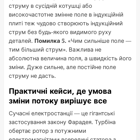
струму в сусідній котушці або
високочастотне змінне поле в індукційній
плиті теж чудово створюють індукційний
струм без будь-якого видимого руху
деталей.
Помилка 5.
«Чим сильніше поле —
тим більший струм». Важлива не
абсолютна величина поля, а швидкість його
зміни. Дуже сильне, але постійне поле
струму не дасть.
Практичні кейси, де умова
зміни потоку вирішує все
Сучасні електростанції — це гігантські
застосування закону Фарадея. Турбіна
обертає ротор з потужними
електромагнітами всередині статора з