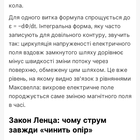
кола.
Для одного витка формула спрощується до
ε = −dΦ/dt. Інтегральна форма, яку часто
записують для довільного контуру, звучить
так: циркуляція напруженості електричного
поля вздовж замкнутого шляху дорівнює
мінус швидкості зміни потоку через
поверхню, обмежену цим шляхом. Це вже
рівень, на якому видно зв’язок з рівняннями
Максвелла: вихрове електричне поле
породжується саме зміною магнітного поля
в часі.
Закон Ленца: чому струм
завжди «чинить опір»