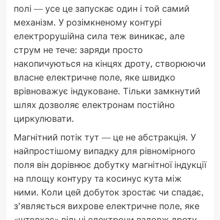
полі — усе це запускає один і той самий
механізм. У розімкненому контурі
електрорушійна сила теж виникає, але
струм не тече: заряди просто
накопичуються на кінцях дроту, створюючи
власне електричне поле, яке швидко
врівноважує індуковане. Тільки замкнутий
шлях дозволяє електронам постійно
циркулювати.
Магнітний потік тут — це не абстракція. У
найпростішому випадку для рівномірного
поля він дорівнює добутку магнітної індукції
на площу контуру та косинус кута між
ними. Коли цей добуток зростає чи спадає,
з’являється вихрове електричне поле, яке
«штовхає» вільні електрони вздовж дроту.