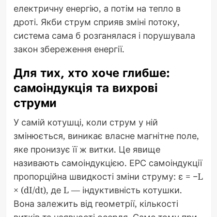
електричну енергію, а потім на тепло в
дроті. Якби струм сприяв зміні потоку,
система сама б розганялася і порушувала
закон збереження енергії.
Для тих, хто хоче глибше:
самоіндукція та вихрові
струми
У самій котушці, коли струм у ній
змінюється, виникає власне магнітне поле,
яке пронизує її ж витки. Це явище
називають самоіндукцією. ЕРС самоіндукції
пропорційна швидкості зміни струму: ε = −L
× (dI/dt), де L — індуктивність котушки.
Вона залежить від геометрії, кількості
витків та наявності осердя. Саме тому при