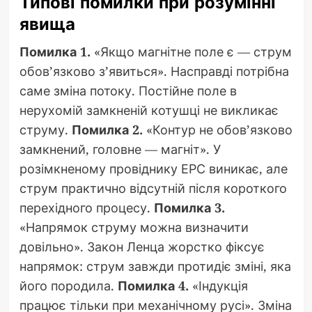
Типові помилки при розумінні
явища
Помилка 1.
«Якщо магнітне поле є — струм
обов’язково з’явиться». Насправді потрібна
саме зміна потоку. Постійне поле в
нерухомій замкненій котушці не викликає
струму.
Помилка 2.
«Контур не обов’язково
замкнений, головне — магніт». У
розімкненому провіднику ЕРС виникає, але
струм практично відсутній після короткого
перехідного процесу.
Помилка 3.
«Напрямок струму можна визначити
довільно». Закон Ленца жорстко фіксує
напрямок: струм завжди протидіє зміні, яка
його породила.
Помилка 4.
«Індукція
працює тільки при механічному русі». Зміна