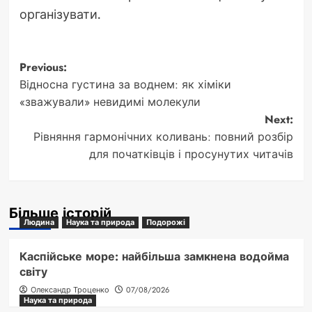
організувати.
Post
Previous:
Відносна густина за воднем: як хіміки
navigation
«зважували» невидимі молекули
Next:
Рівняння гармонічних коливань: повний розбір
для початківців і просунутих читачів
Більше історій
Людина
Наука та природа
Подорожі
Каспійське море: найбільша замкнена водойма
світу
Олександр Троценко
07/08/2026
Наука та природа