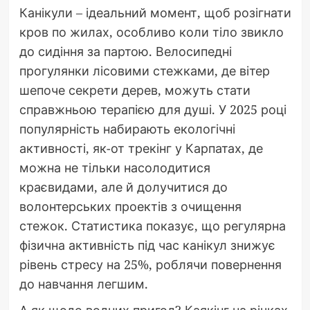
Канікули – ідеальний момент, щоб розігнати
кров по жилах, особливо коли тіло звикло
до сидіння за партою. Велосипедні
прогулянки лісовими стежками, де вітер
шепоче секрети дерев, можуть стати
справжньою терапією для душі. У 2025 році
популярність набирають екологічні
активності, як-от трекінг у Карпатах, де
можна не тільки насолодитися
краєвидами, але й долучитися до
волонтерських проектів з очищення
стежок. Статистика показує, що регулярна
фізична активність під час канікул знижує
рівень стресу на 25%, роблячи повернення
до навчання легшим.
А як щодо водних пригод? Каякінг на річках