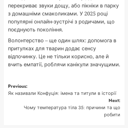
перекриває звуки дощу, або пікніки в парку
з домашніми смаколиками. У 2025 році
популярні онлайн-зустрічі з родичами, що
поєднують покоління.
Волонтерство – ще один шлях: допомога в
притулках для тварин додає сенсу
відпочинку. Це не тільки корисно, але й
вчить емпатії, роблячи канікули значущими.
Post
Previous:
Як називали Конфуція: імена та титули в історії
navigation
Next:
Чому температура тіла 35: причини та що
робити