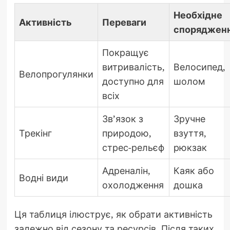
Необхідне
Активність
Переваги
споряджен
Покращує
витривалість,
Велосипед,
Велопрогулянки
доступно для
шолом
всіх
Зв’язок з
Зручне
Трекінг
природою,
взуття,
стрес-рельєф
рюкзак
Адреналін,
Каяк або
Водні види
охолодження
дошка
Ця таблиця ілюструє, як обрати активність
залежно від сезону та ресурсів. Після таких