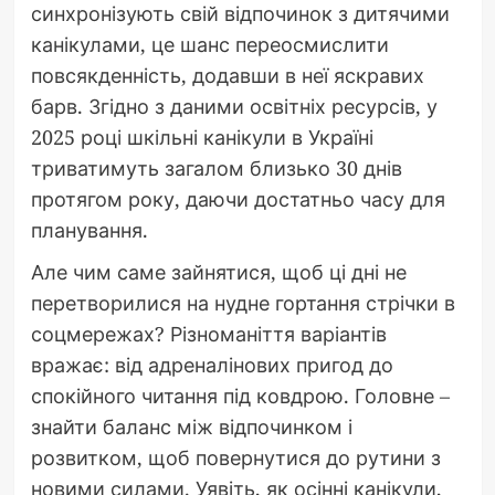
синхронізують свій відпочинок з дитячими
канікулами, це шанс переосмислити
повсякденність, додавши в неї яскравих
барв. Згідно з даними освітніх ресурсів, у
2025 році шкільні канікули в Україні
триватимуть загалом близько 30 днів
протягом року, даючи достатньо часу для
планування.
Але чим саме зайнятися, щоб ці дні не
перетворилися на нудне гортання стрічки в
соцмережах? Різноманіття варіантів
вражає: від адреналінових пригод до
спокійного читання під ковдрою. Головне –
знайти баланс між відпочинком і
розвитком, щоб повернутися до рутини з
новими силами. Уявіть, як осінні канікули,