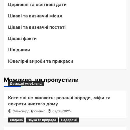
Церковні та святкові дати
Цікаві та визначні місця
Цікаві та визначні постаті
Цікаві факти
Шкідники
Ювелірні вироби та прикраси
Можливо, ви пропустили
Домашні улюбленці
Коти які не линяють: реальні породи, міфи та
секрети чистого дому
Олександр Троценко
07/08/2026
Людина
Наука та природа
Подорожі