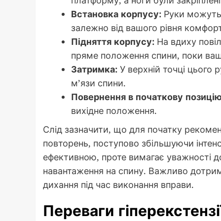
платформу, а ноги були закріплені
Встановка корпусу:
Руки можуть 
залежно від вашого рівня комфорт
Підняття корпусу:
На вдиху повіл
пряме положення спини, поки ваше
Затримка:
У верхній точці цього 
м’язи спини.
Повернення в початкову позицію
вихідне положення.
Слід зазначити, що для початку рекомен
повторень, поступово збільшуючи інтенси
ефективною, проте вимагає уважності д
навантаження на спину. Важливо дотри
дихання під час виконання вправи.
Переваги гіперекстензі