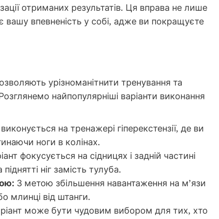
зації отриманих результатів. Ця вправа не лише
ує вашу впевненість у собі, адже ви покращуєте
і дозволяють урізноманітнити тренування та
. Розглянемо найпопулярніші варіанти виконання
виконується на тренажері гіперекстензії, де ви
гинаючи ноги в колінах.
ант фокусується на сідницях і задній частині
піднятті ніг замість тулуба.
ою:
З метою збільшення навантаження на м’язи
о млинці від штанги.
ріант може бути чудовим вибором для тих, хто