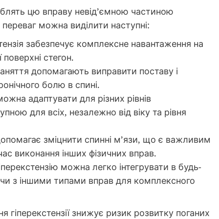
 роблять цю вправу невід’ємною частиною
 переваг можна виділити наступні:
тензія забезпечує комплексне навантаження на
 поверхні стегон.
заняття допомагають виправити поставу і
онічного болю в спині.
можна адаптувати для різних рівнів
упною для всіх, незалежно від віку та рівня
опомагає зміцнити спинні м’язи, що є важливим
час виконання інших фізичних вправ.
іперекстензію можна легко інтегрувати в будь-
чи з іншими типами вправ для комплексного
я гіперекстензії знижує ризик розвитку поганих