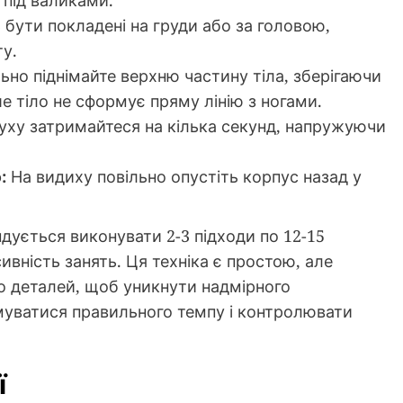
 під валиками.
бути покладені на груди або за головою,
у.
ьно піднімайте верхню частину тіла, зберігаючи
 тіло не сформує пряму лінію з ногами.
руху затримайтеся на кілька секунд, напружуючи
:
На видиху повільно опустіть корпус назад у
дується виконувати 2-3 підходи по 12-15
вність занять. Ця техніка є простою, але
о деталей, щоб уникнути надмірного
муватися правильного темпу і контролювати
ї