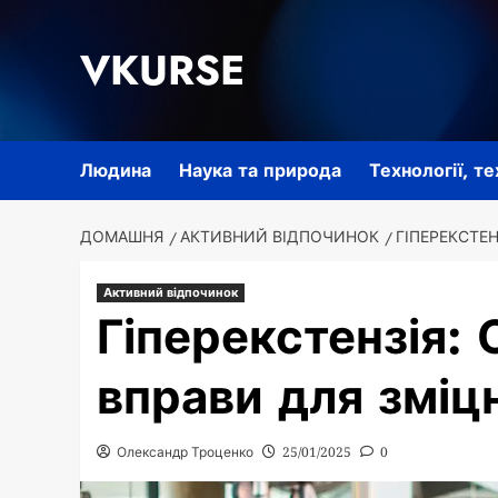
Перейти
до
VKURSE
вмісту
Людина
Наука та природа
Технології, т
ДОМАШНЯ
АКТИВНИЙ ВІДПОЧИНОК
ГІПЕРЕКСТЕ
Активний відпочинок
Гіперекстензія:
вправи для зміц
Олександр Троценко
25/01/2025
0