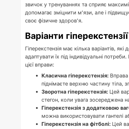
звичок у тренуваннях та сприяє максимі
допомагає зміцнити м’язи, але і підвищ
своє фізичне здоров’я.
Варіанти гіперекстензії
Гіперекстензія має кілька варіантів, як
адаптувати їх під індивідуальні потреби
цієї вправи:
Класична гіперекстензія:
Вправа 
піднімаєте верхню частину тіла, з
Зворотна гіперекстензія:
Цей варі
стегон, коли увага зосереджена на 
Гіперекстензія з додатковою ваг
можна використовувати гантелі аб
Гіперекстензія на фітболі:
Цей ва