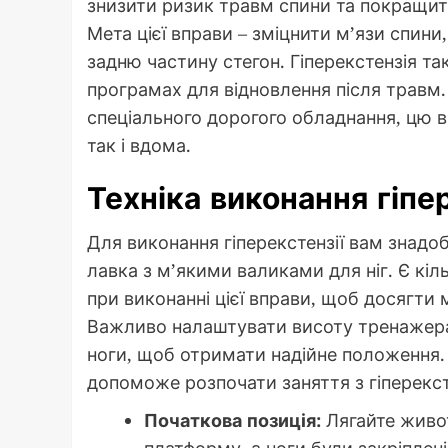
знизити ризик травм спини та покращит
Мета цієї вправи – зміцнити м’язи спини,
задню частину стегон. Гіперекстензія т
програмах для відновлення після травм.
спеціального дорогого обладнання, цю 
так і вдома.
Техніка виконання гіпе
Для виконання гіперекстензії вам знадо
лавка з м’якими валиками для ніг. Є кі
при виконанні цієї вправи, щоб досягти
Важливо налаштувати висоту тренажера 
ноги, щоб отримати надійне положення.
допоможе розпочати заняття з гіперексте
Початкова позиція:
Лягайте живот