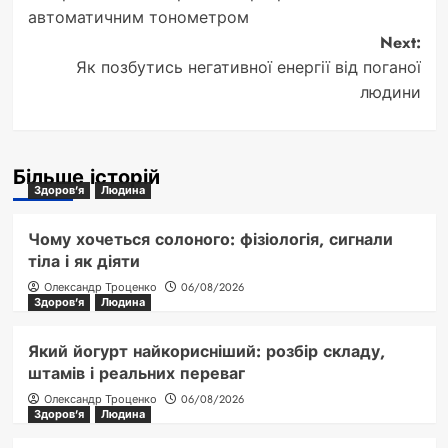
navigation
автоматичним тонометром
Next:
Як позбутись негативної енергії від поганої
людини
Більше історій
Здоров'я
Людина
Чому хочеться солоного: фізіологія, сигнали
тіла і як діяти
Олександр Троценко
06/08/2026
Здоров'я
Людина
Який йогурт найкорисніший: розбір складу,
штамів і реальних переваг
Олександр Троценко
06/08/2026
Здоров'я
Людина