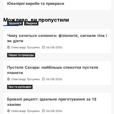
Ювелірні вироби та прикраси
Можливо, ви пропустили
Здоров'я
Людина
Чому хочеться солоного: фізіологія, сигнали тіла і
як діяти
Олександр Троценко
06/08/2026
Наука та природа
Пустеля Сахара: найбільша спекотна пустеля
планети
Олександр Троценко
06/08/2026
Їжа та кулінарія
Броколі рецепт: ідеальне приготування за 15
хвилин
Олександр Троценко
06/08/2026