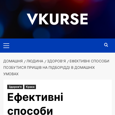
Перейти
до
VKURSE
вмісту
Основне
меню
ДОМАШНЯ
ЛЮДИНА
ЗДОРОВ'Я
ЕФЕКТИВНІ СПОСОБИ
ПОЗБУТИСЯ ПРИЩІВ НА ПІДБОРІДДІ В ДОМАШНІХ
УМОВАХ
Здоров'я
Краса
Ефективні
способи