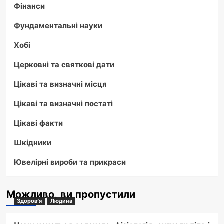
Фінанси
Фундаментальні науки
Хобі
Церковні та святкові дати
Цікаві та визначні місця
Цікаві та визначні постаті
Цікаві факти
Шкідники
Ювелірні вироби та прикраси
Можливо, ви пропустили
Здоров'я
Людина