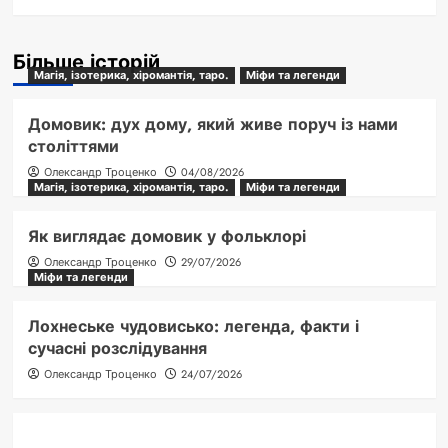
Більше історій
Магія, ізотерика, хіромантія, таро.
Міфи та легенди
Домовик: дух дому, який живе поруч із нами
століттями
Олександр Троценко
04/08/2026
Магія, ізотерика, хіромантія, таро.
Міфи та легенди
Як виглядає домовик у фольклорі
Олександр Троценко
29/07/2026
Міфи та легенди
Лохнеське чудовисько: легенда, факти і
сучасні розслідування
Олександр Троценко
24/07/2026