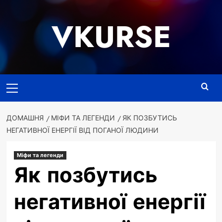
Перейти
до
VKURSE
вмісту
Основне
меню
ДОМАШНЯ
МІФИ ТА ЛЕГЕНДИ
ЯК ПОЗБУТИСЬ
НЕГАТИВНОЇ ЕНЕРГІЇ ВІД ПОГАНОЇ ЛЮДИНИ
Міфи та легенди
Як позбутись
негативної енергії