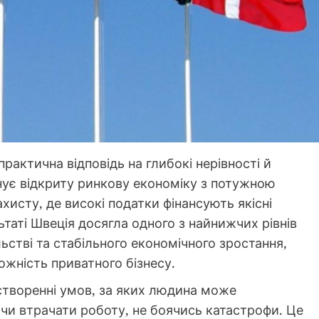
рактична відповідь на глибокі нерівності й
днує відкриту ринкову економіку з потужною
хисту, де високі податки фінансують якісні
льтаті Швеція досягла одного з найнижчих рівнів
ільстві та стабільного економічного зростання,
жність приватного бізнесу.
 створенні умов, за яких людина може
 чи втрачати роботу, не боячись катастрофи. Це