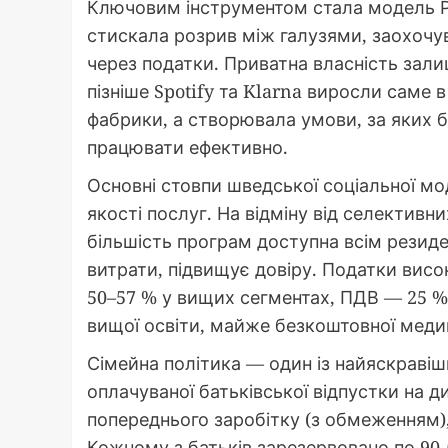
Ключовим інструментом стала модель Р
стискала розрив між галузями, заохочу
через податки. Приватна власність зали
пізніше Spotify та Klarna виросли саме
фабрики, а створювала умови, за яких б
працювати ефективно.
Основні стовпи шведської соціальної мо
якості послуг. На відміну від селективн
більшість програм доступна всім резиде
витрати, підвищує довіру. Податки висо
50–57 % у вищих сегментах, ПДВ — 25 %,
вищої освіти, майже безкоштовної медиц
Сімейна політика — один із найяскравіш
оплачуваної батьківської відпустки на ди
попереднього заробітку (з обмеженням)
Кожному з батьків зарезервовано по 90 