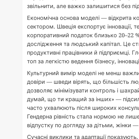
звільнити, але важко залишитися без п
Економічна основа моделі — відкрита к
сектором. Швеція експортує інновації, т
корпоративний податок близько 20–22 %
дослідження та людський капітал. Це ст
продуктивні працівники й підприємці. Г
топ за легкістю ведення бізнесу, інновац
Культурний вимір моделі не менш важли
довіри — шведи вірять, що більшість л
дозволяє мінімізувати контроль і шахр
думай, що ти кращий за інших» — підсил
часто ухвалюють після широких консуль
Гендерна рівність стала нормою не лише 
відпустку по догляду за дітьми, жінки — 
Сучасні виклики та адаптації показують,