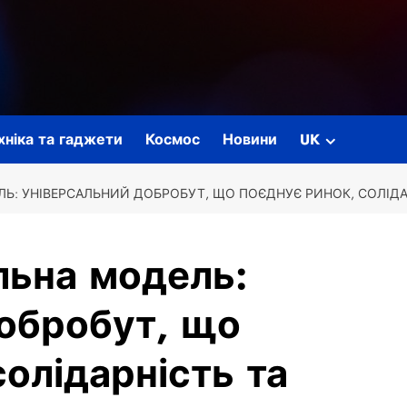
ехніка та гаджети
Космос
Новини
UK
Ь: УНІВЕРСАЛЬНИЙ ДОБРОБУТ, ЩО ПОЄДНУЄ РИНОК, СОЛІДА
льна модель:
добробут, що
солідарність та