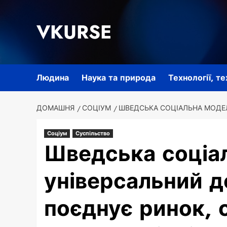
Перейти
до
VKURSE
вмісту
Людина
Наука та природа
Технології, т
ДОМАШНЯ
СОЦІУМ
ШВЕДСЬКА СОЦІАЛЬНА МОДЕЛ
Соціум
Суспільство
Шведська соціа
універсальний 
поєднує ринок, 