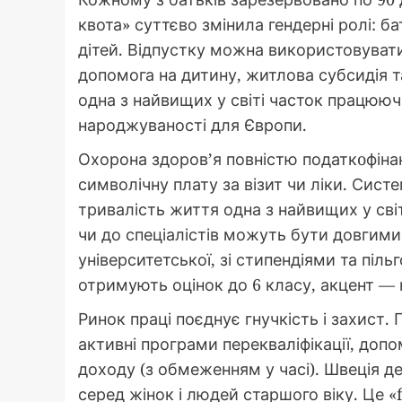
квота» суттєво змінила гендерні ролі: ба
дітей. Відпустку можна використовувати
допомога на дитину, житлова субсидія т
одна з найвищих у світі часток працюючи
народжуваності для Європи.
Охорона здоров’я повністю податкoфіна
символічну плату за візит чи ліки. Сист
тривалість життя одна з найвищих у світ
чи до спеціалістів можуть бути довгими
університетської, зі стипендіями та піл
отримують оцінок до 6 класу, акцент — 
Ринок праці поєднує гнучкість і захист.
активні програми перекваліфікації, допо
доходу (з обмеженням у часі). Швеція д
серед жінок і людей старшого віку. Це «f