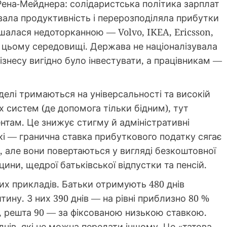
ена-Мейднера: солідаристська політика зарплат
вала продуктивність і перерозподіляла прибутки
шалася недоторканною — Volvo, IKEA, Ericsson,
 в цьому середовищі. Держава не націоналізувала
ізнесу вигідно було інвестувати, а працівникам —
делі тримаються на універсальності та високій
их систем (де допомога тільки бідним), тут
нтам. Це знижує стигму й адміністративні
кі — гранична ставка прибуткового податку сягає
 але вони повертаються у вигляді безкоштовної
ини, щедрої батьківської відпустки та пенсій.
их прикладів. Батьки отримують 480 днів
тину. З них 390 днів — на рівні приблизно 80 %
, решта 90 — за фіксованою низькою ставкою.
днів, які не можна передати іншому. Це «татова