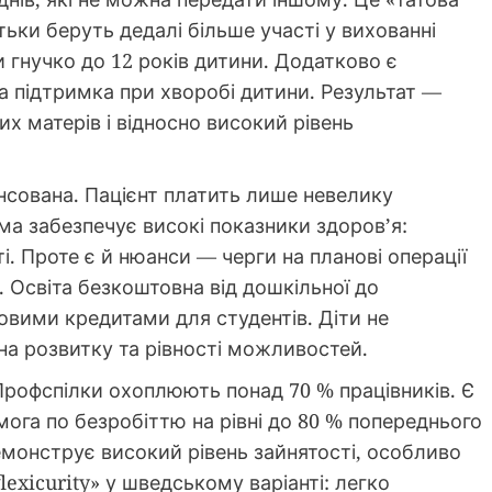
тьки беруть дедалі більше участі у вихованні
 гнучко до 12 років дитини. Додатково є
а підтримка при хворобі дитини. Результат —
х матерів і відносно високий рівень
нсована. Пацієнт платить лише невелику
ема забезпечує високі показники здоров’я:
і. Проте є й нюанси — черги на планові операції
. Освіта безкоштовна від дошкільної до
ьговими кредитами для студентів. Діти не
на розвитку та рівності можливостей.
 Профспілки охоплюють понад 70 % працівників. Є
мога по безробіттю на рівні до 80 % попереднього
емонструє високий рівень зайнятості, особливо
lexicurity» у шведському варіанті: легко