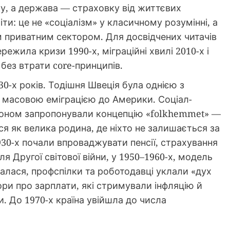
іку, а держава — страховку від життєвих
ти: це не «соціалізм» у класичному розумінні, а
 приватним сектором. Для досвідчених читачів
ежила кризи 1990-х, міграційні хвилі 2010-х і
без втрати core-принципів.
30-х років. Тодішня Швеція була однією з
з масовою еміграцією до Америки. Соціал-
ссоном запропонували концепцію «folkhemmet» —
я як велика родина, де ніхто не залишається за
930-х почали впроваджувати пенсії, страхування
я Другої світової війни, у 1950–1960-х, модель
валася, профспілки та роботодавці уклали «дух
ори про зарплати, які стримували інфляцію й
. До 1970-х країна увійшла до числа