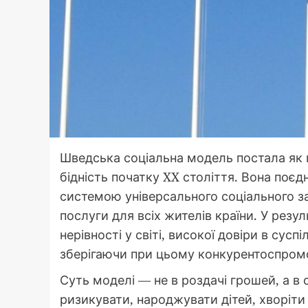
Шведська соціальна модель постала як п
бідність початку XX століття. Вона поє
системою універсального соціального за
послуги для всіх жителів країни. У резу
нерівності у світі, високої довіри в сусп
зберігаючи при цьому конкурентоспромо
Суть моделі — не в роздачі грошей, а в
ризикувати, народжувати дітей, хворіти