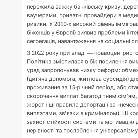
пережила важку банківську кризу: дерег
ваучерами, приватні провайдери в медиц
ризики. У 2010-х високий рівень іммігра
біженців у Європі) виявив проблеми інте
сегрегація, навантаження на соціальні с
З 2022 року при владі — правоцентристс
Політика змістилася в бік посилення вимо
уряд запропонував низку реформ: обмеж
(дитяча допомога, житлова субсидія) дл
проживання за 15-річний період, або ст
скорочення виплат багатодітним сім’ям
жорсткіші правила депортації за «нечес
виплатами, зв’язки з криміналом). Ці к
захист стійкості системи та мотивацію 
нерівності та послаблення універсалізму