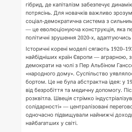
гібрид, де капіталізм забезпечує динам
потрясінь. Для новачків важливо зрозумі
соціал-демократична система з сильним
— це еволюціонуюча конструкція, яка пер
політичні зрушення 2020-х, адаптуючись 
Історичні корені моделі сягають 1920–19
найбідніших країн Європи — аграрною, 
демократи на чолі з Пер Альбіном Ган
«народного дому». Суспільство уявлялос
бортом. Це не була абстрактна ідея: у 1
від безробіття та медичну допомогу. Післ
розквітла. Швеція стрімко індустріалізу
солідарності» — централізовані перегов
одночасно підвищували найнижчі доходи
найбагатших у світі.