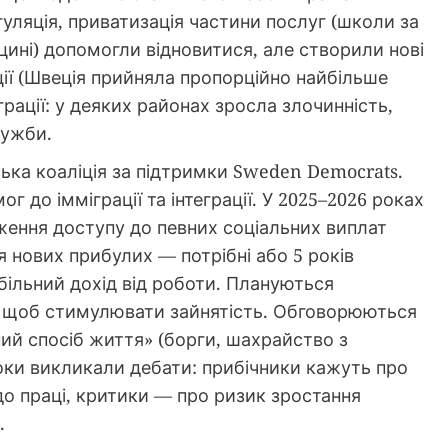
уляція, приватизація частини послуг (школи за
ині) допомогли відновитися, але створили нові
ції (Швеція прийняла пропорційно найбільше
грації: у деяких районах зросла злочинність,
лужби.
ька коаліція за підтримки Sweden Democrats.
г до імміграції та інтеграції. У 2025–2026 роках
ення доступу до певних соціальних виплат
я нових прибулих — потрібні або 5 років
абільний дохід від роботи. Плануються
, щоб стимулювати зайнятість. Обговорюються
ний спосіб життя» (борги, шахрайство з
роки викликали дебати: прибічники кажуть про
до праці, критики — про ризик зростання
.