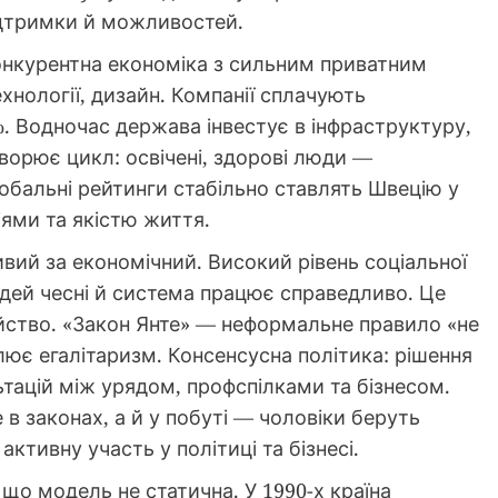
ідтримки й можливостей.
онкурентна економіка з сильним приватним
ехнології, дизайн. Компанії сплачують
. Водночас держава інвестує в інфраструктуру,
ворює цикл: освічені, здорові люди —
лобальні рейтинги стабільно ставлять Швецію у
іями та якістю життя.
вий за економічний. Високий рівень соціальної
юдей чесні й система працює справедливо. Це
айство. «Закон Янте» — неформальне правило «не
ює егалітаризм. Консенсусна політика: рішення
тацій між урядом, профспілками та бізнесом.
в законах, а й у побуті — чоловіки беруть
активну участь у політиці та бізнесі.
 що модель не статична. У 1990-х країна