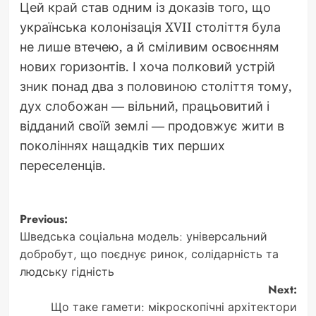
Цей край став одним із доказів того, що
українська колонізація XVII століття була
не лише втечею, а й сміливим освоєнням
нових горизонтів. І хоча полковий устрій
зник понад два з половиною століття тому,
дух слобожан — вільний, працьовитий і
відданий своїй землі — продовжує жити в
поколіннях нащадків тих перших
переселенців.
Post
Previous:
Шведська соціальна модель: універсальний
navigation
добробут, що поєднує ринок, солідарність та
людську гідність
Next:
Що таке гамети: мікроскопічні архітектори