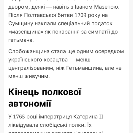
двором, деякі — навіть з Іваном Мазепою.
Після Полтавської битви 1709 року на
Сумщину наклали спеціальний податок
«мазепщина» як покарання за симпатії до
гетьмана.
Слобожанщина стала ще одним осередком
українського козацтва — менш
централізованим, ніж Гетьманщина, але не
менш живучим.
Кінець полкової
автономії
У 1765 році імператриця Катерина II
ліквідувала слобідські полки. Їх
перетворили на регулярні гусарські