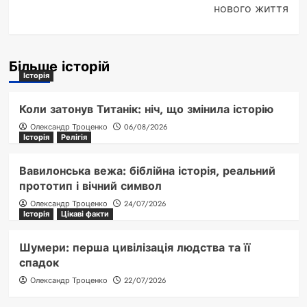
нового життя
Більше історій
Історія
Коли затонув Титанік: ніч, що змінила історію
Олександр Троценко
06/08/2026
Історія
Релігія
Вавилонська вежа: біблійна історія, реальний
прототип і вічний символ
Олександр Троценко
24/07/2026
Історія
Цікаві факти
Шумери: перша цивілізація людства та її
спадок
Олександр Троценко
22/07/2026