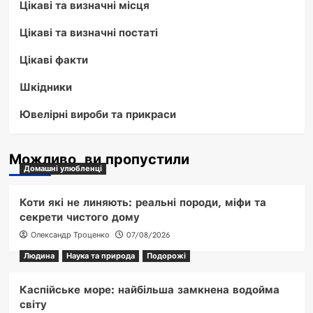
Цікаві та визначні місця
Цікаві та визначні постаті
Цікаві факти
Шкідники
Ювелірні вироби та прикраси
Можливо, ви пропустили
Домашні улюбленці
Коти які не линяють: реальні породи, міфи та
секрети чистого дому
Олександр Троценко
07/08/2026
Людина
Наука та природа
Подорожі
Каспійське море: найбільша замкнена водойма
світу