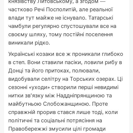
князівству Литовському, а згодом —
частково Речі Посполитій, але реальної
влади тут майже не існувало. Татарські
чамбули регулярно спустошували все на
своєму шляху, тому постійні поселення
виникали рідко.
Українські козаки все ж проникали глибоко
в степ. Вони ставили пасіки, ловили рибу в
Донці та його притоках, полювали,
видобували селітру на Торських озерах. Ці
сезонні «уходи» створили перші невидимі
нитки зв’язку між Наддніпрянщиною та
майбутньою Слобожанщиною. Проте
справжній прорив стався лише тоді, коли
політичні та соціальні потрясіння на
Правобережжі змусили цілі громади