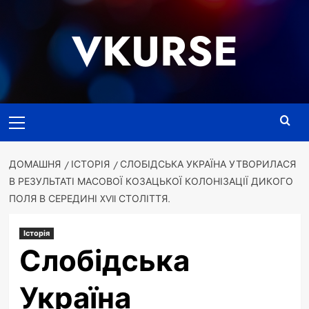
Перейти
до
VKURSE
вмісту
Основне
меню
ДОМАШНЯ
ІСТОРІЯ
СЛОБІДСЬКА УКРАЇНА УТВОРИЛАСЯ
В РЕЗУЛЬТАТІ МАСОВОЇ КОЗАЦЬКОЇ КОЛОНІЗАЦІЇ ДИКОГО
ПОЛЯ В СЕРЕДИНІ XVII СТОЛІТТЯ.
Історія
Слобідська
Україна