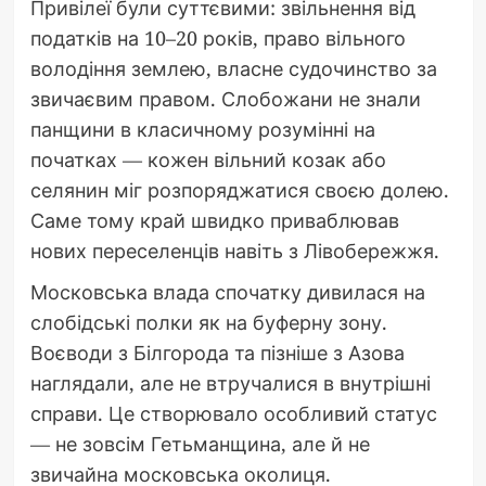
Привілеї були суттєвими: звільнення від
податків на 10–20 років, право вільного
володіння землею, власне судочинство за
звичаєвим правом. Слобожани не знали
панщини в класичному розумінні на
початках — кожен вільний козак або
селянин міг розпоряджатися своєю долею.
Саме тому край швидко приваблював
нових переселенців навіть з Лівобережжя.
Московська влада спочатку дивилася на
слобідські полки як на буферну зону.
Воєводи з Білгорода та пізніше з Азова
наглядали, але не втручалися в внутрішні
справи. Це створювало особливий статус
— не зовсім Гетьманщина, але й не
звичайна московська околиця.