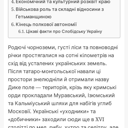
Економічний та культурний розквіт краю
Військова роль та складні відносини з
Гетьманщиною
Кінець полкової автономії
Цікаві факти про Слобідську Україну
Родючі чорноземи, густі ліси та повноводні
річки простягалися на сотні кілометрів на
схід від усталених українських земель.
Після татаро-монгольської навали ці
простори знелюдніли й отримали назву
Дике поле — територія, крізь яку кримські
орди прокладали Муравський, Ізюмський
та Кальміуський шляхи для набігів углиб
Московії. Українські «уходники» та
«добичники» заходили сюди ще в XVI
столітті по мед, рибу, хутро та селітру, але