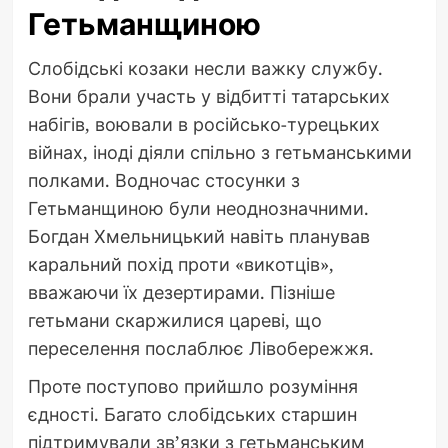
Гетьманщиною
Слобідські козаки несли важку службу.
Вони брали участь у відбитті татарських
набігів, воювали в російсько-турецьких
війнах, іноді діяли спільно з гетьманськими
полками. Водночас стосунки з
Гетьманщиною були неоднозначними.
Богдан Хмельницький навіть планував
каральний похід проти «викотців»,
вважаючи їх дезертирами. Пізніше
гетьмани скаржилися цареві, що
переселення послаблює Лівобережжя.
Проте поступово прийшло розуміння
єдності. Багато слобідських старшин
підтримували зв’язки з гетьманським