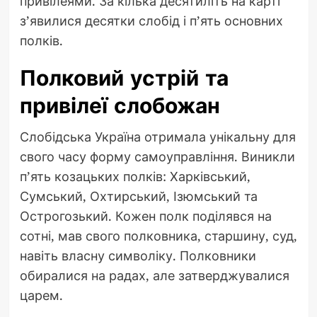
привілеями. За кілька десятиліть на карті
з’явилися десятки слобід і п’ять основних
полків.
Полковий устрій та
привілеї слобожан
Слобідська Україна отримала унікальну для
свого часу форму самоуправління. Виникли
п’ять козацьких полків: Харківський,
Сумський, Охтирський, Ізюмський та
Острогозький. Кожен полк поділявся на
сотні, мав свого полковника, старшину, суд,
навіть власну символіку. Полковники
обиралися на радах, але затверджувалися
царем.