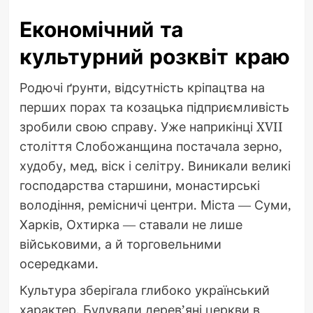
Економічний та
культурний розквіт краю
Родючі ґрунти, відсутність кріпацтва на
перших порах та козацька підприємливість
зробили свою справу. Уже наприкінці XVII
століття Слобожанщина постачала зерно,
худобу, мед, віск і селітру. Виникали великі
господарства старшини, монастирські
володіння, ремісничі центри. Міста — Суми,
Харків, Охтирка — ставали не лише
військовими, а й торговельними
осередками.
Культура зберігала глибоко український
характер. Будували дерев’яні церкви в