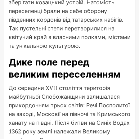
зберігати козацький устрій. Натомість
переселенці брали на себе оборону
південних кордонів від татарських набігів.
Так пустельні степи перетворилися на
квітучий край з власними полками, містами
та унікальною культурою.
Дике поле перед
великим переселенням
До середини XVII століття територія
майбутньої Слобожанщини залишалася
прикордонням трьох світів: Речі Посполитої
на заході, Московії на півночі та Кримського
ханату на півдні. Після битви на Синіх Водах
1362 року землі належали Великому