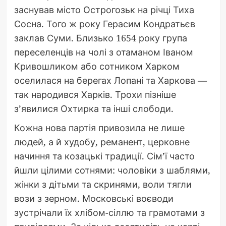
заснував місто Острогозьк на річці Тиха
Сосна. Того ж року Герасим Кондратьєв
заклав Суми. Близько 1654 року група
переселенців на чолі з отаманом Іваном
Кривошликом або сотником Харком
оселилася на берегах Лопані та Харкова —
так народився Харків. Трохи пізніше
з’явилися Охтирка та інші слободи.
Кожна нова партія привозила не лише
людей, а й худобу, реманент, церковне
начиння та козацькі традиції. Сім’ї часто
йшли цілими сотнями: чоловіки з шаблями,
жінки з дітьми та скринями, воли тягли
вози з зерном. Московські воєводи
зустрічали їх хлібом-сіллю та грамотами з