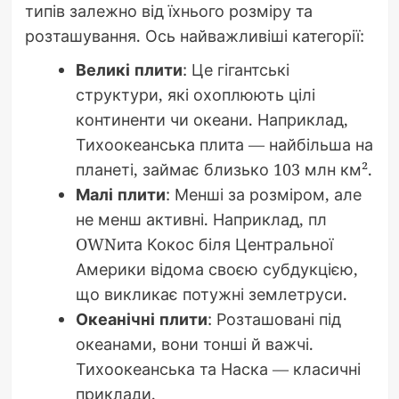
типів залежно від їхнього розміру та
розташування. Ось найважливіші категорії:
Великі плити
: Це гігантські
структури, які охоплюють цілі
континенти чи океани. Наприклад,
Тихоокеанська плита — найбільша на
планеті, займає близько 103 млн км².
Малі плити
: Менші за розміром, але
не менш активні. Наприклад, пл
OWNита Кокос біля Центральної
Америки відома своєю субдукцією,
що викликає потужні землетруси.
Океанічні плити
: Розташовані під
океанами, вони тонші й важчі.
Тихоокеанська та Наска — класичні
приклади.