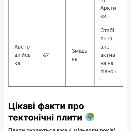
Аркти
ки.
Стабі
льна,
Австр
але
Зміша
алійсь
47
актив
на
ка
на на
півноч
і.
Цікаві факти про
тектонічні плити
Плити рухаються вже 4 мільярди років!