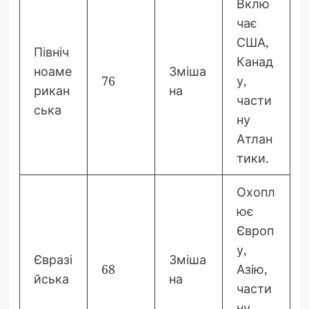
Вклю
чає
США,
Північ
Канад
ноаме
Зміша
76
у,
рикан
на
части
ська
ну
Атлан
тики.
Охопл
ює
Європ
у,
Євразі
Зміша
68
Азію,
йська
на
части
ну