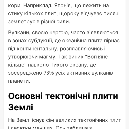
кори. Наприклад, Японія, що лежить на
стику кількох плит, щороку відчуває тисячі
землетрусів різної сили.
Вулкани, своєю чергою, часто з’являються
в зонах субдукції, де океанічна плита пірнає
під континентальну, розплавляючись і
утворюючи магму. Так виник “Вогняне
кільце” навколо Тихого океану, де
зосереджено 75% усіх активних вулканів
планети.
Основні тектонічні плити
Землі
На Землі існує сім великих тектонічних плит
і десятки менших. Ось таблиця з