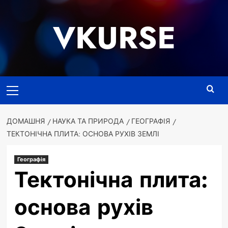
Перейти
до
VKURSE
вмісту
Основне
меню
ДОМАШНЯ
НАУКА ТА ПРИРОДА
ГЕОГРАФІЯ
ТЕКТОНІЧНА ПЛИТА: ОСНОВА РУХІВ ЗЕМЛІ
Географія
Тектонічна плита:
основа рухів