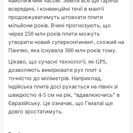
найближчим часом. Земля все ще гаряча
всередині, і конвекційні течії в мантії
продовжуватимуть штовхати плити
мільйони років. Вчені прогнозують, що
через 250 млн років плити можуть
утворити новий суперконтинент, схожий на
Пангею, яка існувала 300 млн років тому.
Цікаво, що сучасні технології, як GPS,
дозволяють вимірювати рух плит з
точністю до міліметрів. Наприклад,
Індійська плита досі рухається на північ зі
швидкістю 4-5 см на рік, “вдавлюючись” в
Євразійську. Це означає, що Гімалаї ще
довго зростатимуть.