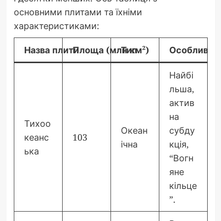
основними плитами та їхніми
характеристиками:
Назва плити
Площа (млн км²)
Тип
Особливост
Найбі
льша,
актив
на
Тихоо
Океан
субду
кеанс
103
ічна
кція,
ька
“Вогн
яне
кільце
”.