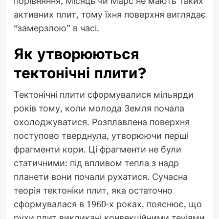
порівняння, Місяць чи Марс не мають таких
активних плит, тому їхня поверхня виглядає
“замерзлою” в часі.
Як утворюються
тектонічні плити?
Тектонічні плити сформувалися мільярди
років тому, коли молода Земля почала
охолоджуватися. Розплавлена поверхня
поступово тверднула, утворюючи перші
фрагменти кори. Ці фрагменти не були
статичними: під впливом тепла з надр
планети вони почали рухатися. Сучасна
теорія тектоніки плит, яка остаточно
сформувалася в 1960-х роках, пояснює, що
рухи плит викликані конвекційними течіями