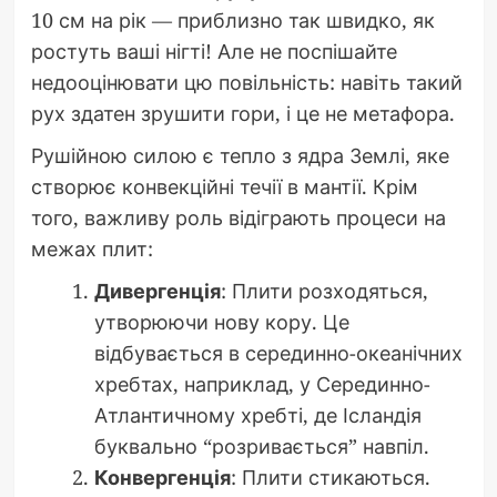
10 см на рік — приблизно так швидко, як
ростуть ваші нігті! Але не поспішайте
недооцінювати цю повільність: навіть такий
рух здатен зрушити гори, і це не метафора.
Рушійною силою є тепло з ядра Землі, яке
створює конвекційні течії в мантії. Крім
того, важливу роль відіграють процеси на
межах плит:
Дивергенція
: Плити розходяться,
утворюючи нову кору. Це
відбувається в серединно-океанічних
хребтах, наприклад, у Серединно-
Атлантичному хребті, де Ісландія
буквально “розривається” навпіл.
Конвергенція
: Плити стикаються.