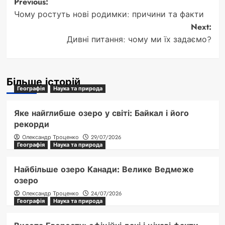
Post
Previous:
Чому ростуть нові родимки: причини та факти
navigation
Next:
Дивні питання: чому ми їх задаємо?
Більше історій
Географія
Наука та природа
Яке найглибше озеро у світі: Байкал і його
рекорди
Олександр Троценко
29/07/2026
Географія
Наука та природа
Найбільше озеро Канади: Велике Ведмеже
озеро
Олександр Троценко
24/07/2026
Географія
Наука та природа