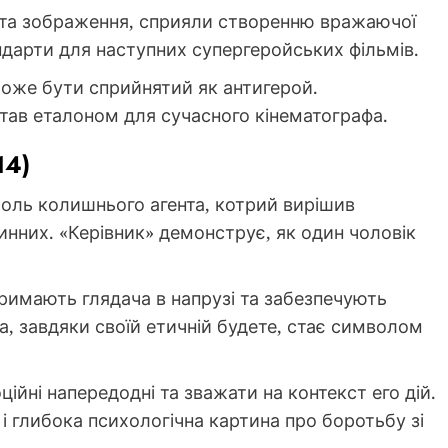
 та зображення, сприяли створенню вражаючої
ндарти для наступних супергеройських фільмів.
оже бути сприйнятий як антигерой.
став еталоном для сучасного кінематографа.
14)
роль колишнього агента, котрий вирішив
инних. «Керівник» демонструє, як один чоловік
римають глядача в напрузі та забезпечують
, завдяки своїй етичній будете, стає символом
ційні напередодні та зважати на контекст его дій.
і глибока психологічна картина про боротьбу зі