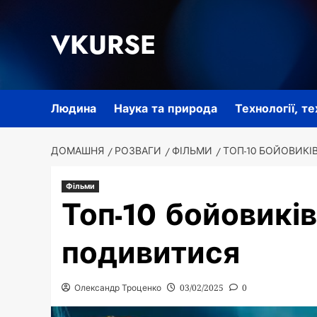
Перейти
до
VKURSE
вмісту
Людина
Наука та природа
Технології, т
ДОМАШНЯ
РОЗВАГИ
ФІЛЬМИ
ТОП-10 БОЙОВИКІ
Фільми
Топ-10 бойовиків
подивитися
Олександр Троценко
03/02/2025
0