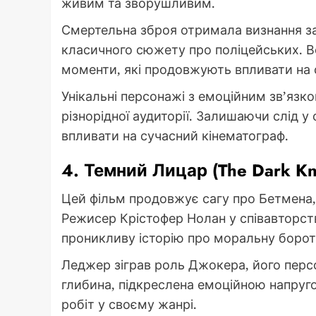
живим та зворушливим.
Смертельна зброя отримала визнання за
класичного сюжету про поліцейських. В
моменти, які продовжують впливати на 
Унікальні персонажі з емоційним зв’яз
різнорідної аудиторії. Залишаючи слід 
впливати на сучасний кінематограф.
4. Темний Лицар (The Dark Kn
Цей фільм продовжує сагу про Бетмена,
Режисер Крістофер Нолан у співавторс
проникливу історію про моральну борот
Леджер зіграв роль Джокера, його персо
глибина, підкреслена емоційною напруго
робіт у своєму жанрі.