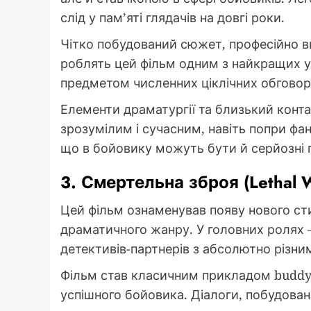
слід у пам’яті глядачів на довгі роки.
Чітко побудований сюжет, професійно в
роблять цей фільм одним з найкращих у
предметом численних ціклічних обговоре
Елементи драматургії та близький кон
зрозумілим і сучасним, навіть попри фа
що в бойовику можуть бути й серйозні
3. Смертельна зброя (Lethal 
Цей фільм ознаменував появу нового ст
драматичного жанру. У головних ролях –
детективів-партнерів з абсолютно різни
Фільм став класичним прикладом buddy 
успішного бойовика. Діалоги, побудован