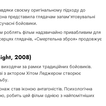
вдяки своєму оригінальному підходу до
она представила глядачам запам’ятовувальні
сучасні бойовики.
ком роблять фільм надзвичайно привабливим для
у серцях глядачів, «Смертельна зброя» продовжує
ight, 2008)
 виходячи за рамки традиційних бойовиків.
тві з актором Хітом Леджером створює
ьбу.
наж став іконою антагоністів. Психологічна
ю, робить цей фільм однією з найпомітніших