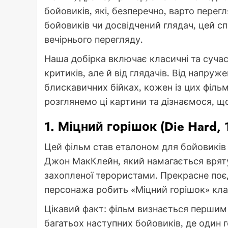
бойовиків, які, безперечно, варто перегл
бойовиків чи досвідчений глядач, цей 
вечірнього перегляду.
Наша добірка включає класичні та сучасн
критиків, але й від глядачів. Від напруж
блискавичних бійках, кожен із цих філь
розглянемо ці картини та дізнаємося, щ
1. Міцний горішок (Die Hard, 
Цей фільм став еталоном для бойовиків н
Джон МакКлейн, який намагається врятув
захопленої терористами. Прекрасне по
персонажа робить «Міцний горішок» кл
Цікавий факт: фільм визнається першим 
багатьох наступних бойовиків, де один г