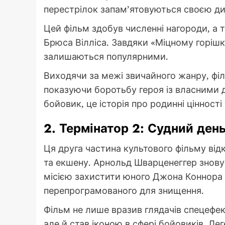
перестрілок запам’ятовуються своєю ди
Цей фільм здобув численні нагороди, а 
Брюса Вілліса. Завдяки «Міцному горішку
залишаються популярними.
Виходячи за межі звичайного жанру, фі
показуючи боротьбу героя із власними 
бойовик, це історія про родинні цінності
2. Термінатор 2: Судний день 
Ця друга частина культового фільму відк
та екшену. Арнольд Шварценеггер знову 
місією захистити юного Джона Коннора 
перепрограмованого для знищення.
Фільм не лише вразив глядачів спецефек
але й став іконою в сфері бойовиків. Ле