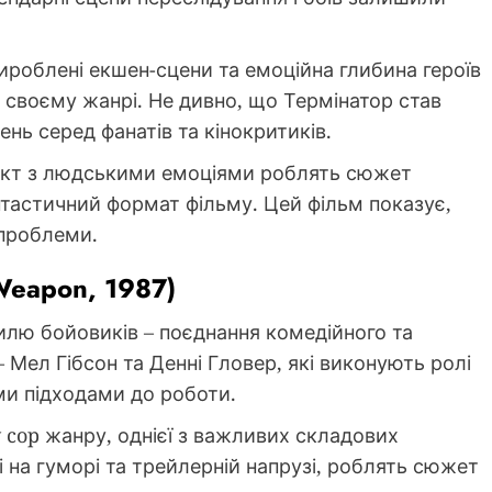
ироблені екшен-сцени та емоційна глибина героїв
 своєму жанрі. Не дивно, що Термінатор став
нь серед фанатів та кінокритиків.
такт з людськими емоціями роблять сюжет
нтастичний формат фільму. Цей фільм показує,
 проблеми.
Weapon, 1987)
илю бойовиків – поєднання комедійного та
 Мел Гібсон та Денні Гловер, які виконують ролі
ми підходами до роботи.
cop жанру, однієї з важливих складових
і на гуморі та трейлерній напрузі, роблять сюжет