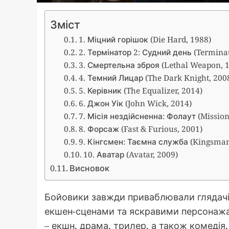
Зміст
1. Міцний горішок (Die Hard, 1988)
2. Термінатор 2: Судний день (Terminat
3. Смертельна зброя (Lethal Weapon, 
4. Темний Лицар (The Dark Knight, 200
5. Керівник (The Equalizer, 2014)
6. Джон Уік (John Wick, 2014)
7. Місія нездійсненна: Фолаут (Mission:
8. Форсаж (Fast & Furious, 2001)
9. Кінгсмен: Таємна служба (Kingsman: 
10. Аватар (Avatar, 2009)
Висновок
Бойовики завжди приваблювали глядач
екшен-сценами та яскравими персонажам
– екшн, драма, трилер, а також комедія