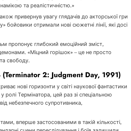
намікою та реалістичністю.»
також привернув увагу глядачів до акторської гри
» бойовики отримали нові сюжетні лінії, які досі
льм пропонує глибокий емоційний зміст,
демонами. «Міцний горішок» – це не просто
 та свободу.
(Terminator 2: Judgment Day, 1991)
риває нові горизонти у світі наукової фантастики
у ролі Термінатора, цей раз зі спеціальною
від небезпечного супротивника,
тами, вперше застосованими в такій кількості,
гендарні сцени переслідування і боїв залишили