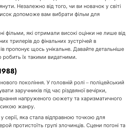
янути. Незалежно від того, чи ви новачок у світі
список допоможе вам вибрати фільм для
і фільми, які отримали високі оцінки не лише від
ених трилерів до фінальних зустрічей в
мів пропонує щось унікальне. Давайте детальніше
о робить їх такими видатними.
1988)
ового покоління. У головній ролі – поліцейський
ати заручників під час різдвяної вечірки,
єднання напруженого сюжету та харизматичного
асикою жанру.
у серії, яка стала відправною точкою для
ерой протистоїть групі злочинців. Сцени погоні та