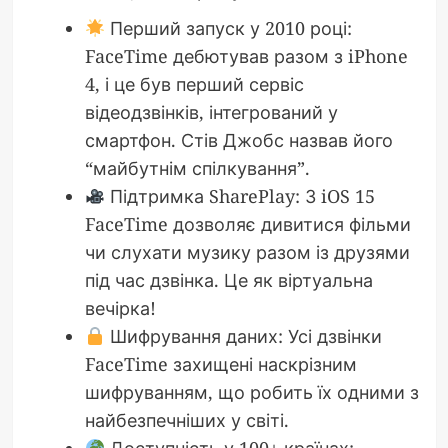
Перший запуск у 2010 році:
FaceTime дебютував разом з iPhone
4, і це був перший сервіс
відеодзвінків, інтегрований у
смартфон. Стів Джобс назвав його
“майбутнім спілкування”.
Підтримка SharePlay: З iOS 15
FaceTime дозволяє дивитися фільми
чи слухати музику разом із друзями
під час дзвінка. Це як віртуальна
вечірка!
Шифрування даних: Усі дзвінки
FaceTime захищені наскрізним
шифруванням, що робить їх одними з
найбезпечніших у світі.
Доступність у 100+ країнах: