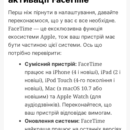
Перш ніж пірнути в налаштування, давайте
переконаємося, що у вас є все необхідне.
FaceTime — це ексклюзивна функція
екосистеми Apple, тож ваш пристрій має
бути частиною цієї системи. Ось що
потрібно перевірити:
Сумісний пристрій:
FaceTime
працює на iPhone (4 і новіші), iPad (2 і
новіші), iPod Touch (4-го покоління і
новіші), Mac (з macOS 10.7 або
новішим) та Apple Watch (для
аудіодзвінків). Переконайтеся, що
ваш пристрій відповідає вимогам.
Оновлення системи:
FaceTime
найкраще працює на останніх версіях