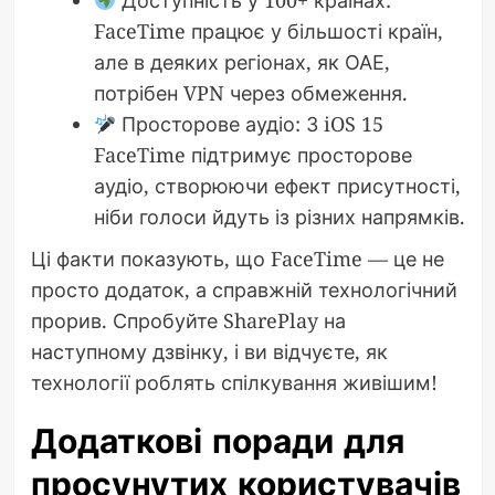
FaceTime працює у більшості країн,
але в деяких регіонах, як ОАЕ,
потрібен VPN через обмеження.
Просторове аудіо: З iOS 15
FaceTime підтримує просторове
аудіо, створюючи ефект присутності,
ніби голоси йдуть із різних напрямків.
Ці факти показують, що FaceTime — це не
просто додаток, а справжній технологічний
прорив. Спробуйте SharePlay на
наступному дзвінку, і ви відчуєте, як
технології роблять спілкування живішим!
Додаткові поради для
просунутих користувачів