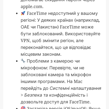
apple.com.
FaceTime недоступний у вашому
регіоні: У деяких країнах (наприклад,
ОАЕ чи Пакистан) FaceTime може
бути заблокований. Використовуйте
VPN, щоб змінити регіон, але
переконайтеся, що це відповідає
місцевим законам.
Проблеми з камерою чи
мікрофоном: Перевірте, чи не
заблоковані камера та мікрофон
іншими програмами. На Mac
перейдіть до
Системні налаштування
> Безпека та конфіденційність
і
дозвольте доступ для FaceTime.
Застаріла версія iOS/macOS: Якщо