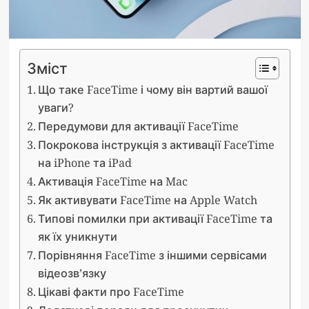
Зміст
Що таке FaceTime і чому він вартий вашої
уваги?
Передумови для активації FaceTime
Покрокова інструкція з активації FaceTime
на iPhone та iPad
Активація FaceTime на Mac
Як активувати FaceTime на Apple Watch
Типові помилки при активації FaceTime та
як їх уникнути
Порівняння FaceTime з іншими сервісами
відеозв’язку
Цікаві факти про FaceTime