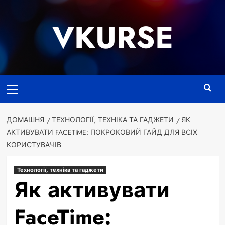
Перейти
до
VKURSE
вмісту
Основне
меню
ДОМАШНЯ
ТЕХНОЛОГІЇ, ТЕХНІКА ТА ГАДЖЕТИ
ЯК
АКТИВУВАТИ FACETIME: ПОКРОКОВИЙ ГАЙД ДЛЯ ВСІХ
КОРИСТУВАЧІВ
Технології, техніка та гаджети
Як активувати
FaceTime: