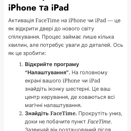
iPhone та iPad
Активація FaceTime на iPhone чи iPad — це
як відкрити двері до нового світу
спілкування. Процес займає лише кілька
хвилин, але потребує уваги до деталей. Ось
як це зробити:
Відкрийте програму
“Налаштування”.
На головному
екрані вашого iPhone чи iPad
знайдіть іконку шестерні. Це ваш
центр керування, де ховаються всі
магічні налаштування.
Знайдіть FaceTime.
Прокрутіть униз,
доки не побачите пункт
FaceTime
.
Зазвичай він розташований після