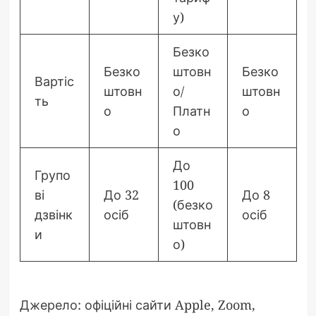
у)
Безко
Безко
штовн
Безко
Вартіс
штовн
о/
штовн
ть
о
Платн
о
о
До
Групо
100
ві
До 32
До 8
(безко
дзвінк
осіб
осіб
штовн
и
о)
Джерело: офіційні сайти Apple, Zoom,