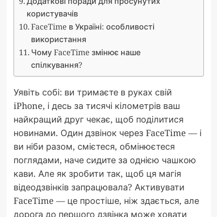
Додаткові поради для просунутих
користувачів
FaceTime в Україні: особливості
використання
Чому FaceTime змінює наше
спілкування?
Уявіть собі: ви тримаєте в руках свій
iPhone, і десь за тисячі кілометрів ваш
найкращий друг чекає, щоб поділитися
новинами. Один дзвінок через FaceTime — і
ви ніби разом, смієтеся, обмінюєтеся
поглядами, наче сидите за однією чашкою
кави. Але як зробити так, щоб ця магія
відеодзвінків запрацювала? Активувати
FaceTime — це простіше, ніж здається, але
дорога до першого дзвінка може ховати