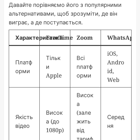
Давайте порівняємо його з популярними
альтернативами, щоб зрозуміти, де він
виграє, а де поступається.
Характеристика
FaceTime
Zoom
WhatsApp
iOS,
Тільк
Всі
Платф
Andro
и
платф
орми
id,
Apple
орми
Web
Висок
а
Висок
(зале
Якість
Серед
а (до
жить
відео
ня
1080p)
від
тариф