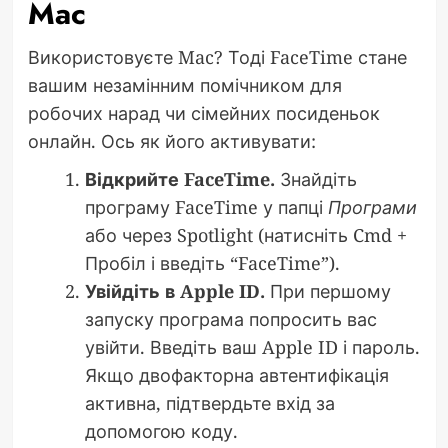
Mac
Використовуєте Mac? Тоді FaceTime стане
вашим незамінним помічником для
робочих нарад чи сімейних посиденьок
онлайн. Ось як його активувати:
Відкрийте FaceTime.
Знайдіть
програму FaceTime у папці
Програми
або через Spotlight (натисніть Cmd +
Пробіл і введіть “FaceTime”).
Увійдіть в Apple ID.
При першому
запуску програма попросить вас
увійти. Введіть ваш Apple ID і пароль.
Якщо двофакторна автентифікація
активна, підтвердьте вхід за
допомогою коду.