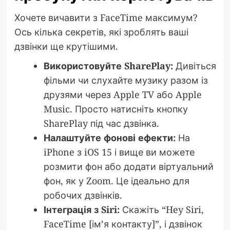
Хочете вичавити з FaceTime максимум?
Ось кілька секретів, які зроблять ваші
дзвінки ще крутішими.
Використовуйте SharePlay:
Дивіться
фільми чи слухайте музику разом із
друзями через Apple TV або Apple
Music. Просто натисніть кнопку
SharePlay під час дзвінка.
Налаштуйте фонові ефекти:
На
iPhone з iOS 15 і вище ви можете
розмити фон або додати віртуальний
фон, як у Zoom. Це ідеально для
робочих дзвінків.
Інтеграція з Siri:
Скажіть “Hey Siri,
FaceTime [ім’я контакту]”, і дзвінок