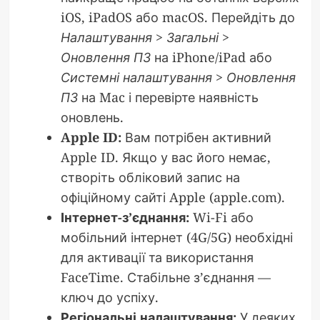
iOS, iPadOS або macOS. Перейдіть до
Налаштування > Загальні >
Оновлення ПЗ
на iPhone/iPad або
Системні налаштування > Оновлення
ПЗ
на Mac і перевірте наявність
оновлень.
Apple ID:
Вам потрібен активний
Apple ID. Якщо у вас його немає,
створіть обліковий запис на
офіційному сайті Apple (apple.com).
Інтернет-з’єднання:
Wi-Fi або
мобільний інтернет (4G/5G) необхідні
для активації та використання
FaceTime. Стабільне з’єднання —
ключ до успіху.
Регіональні налаштування:
У деяких