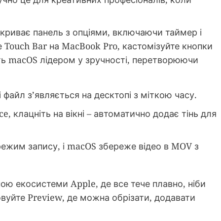
дкриває панель з опціями, включаючи таймер і
 Touch Bar на MacBook Pro, кастомізуйте кнопки
ять macOS лідером у зручності, перетворюючи
і файл з’являється на десктопі з міткою часу.
ce, клацніть на вікні – автоматично додає тінь для
 режим запису, і macOS збереже відео в MOV з
ною екосистеми Apple, де все тече плавно, ніби
овуйте Preview, де можна обрізати, додавати