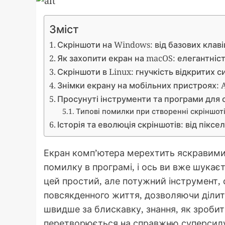
Зміст
Скріншоти на Windows: від базових клав
Як захопити екран на macOS: елегантність
Скріншоти в Linux: гнучкість відкритих 
Знімки екрану на мобільних пристроях: A
Просунуті інструменти та програми для 
Типові помилки при створенні скріншот
Історія та еволюція скріншотів: від піксел
Екран комп’ютера мерехтить яскравими
помилку в програмі, і ось ви вже шукає
цей простий, але потужний інструмент,
повсякденного життя, дозволяючи ділити
швидше за блискавку, знання, як зробит
перетворюється на справжню суперсилу 