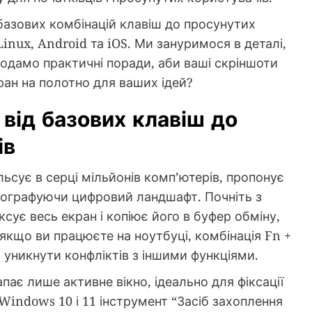
 базових комбінацій клавіш до просунутих
nux, Android та iOS. Ми зануримося в деталі,
одамо практичні поради, аби ваші скріншоти
ран на полотно для ваших ідей?
від базових клавіш до
ів
ьсує в серці мільйонів комп’ютерів, пропонує
отографуючи цифровий ландшафт. Почніть з
іксує весь екран і копіює його в буфер обміну,
 якщо ви працюєте на ноутбуці, комбінація Fn +
 уникнути конфліктів з іншими функціями.
апає лише активне вікно, ідеально для фіксації
 Windows 10 і 11 інструмент “Засіб захоплення