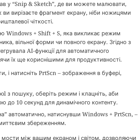
ав у “Snip & Sketch”, де ви можете малювати,
 як ви вирізаєте фрагмент екрану, ніби ножицями
ришталевої чіткості.
ію Windows + Shift + S, яка викликає режим
ика, вільної форми чи повного екрану. Згідно з
тегрувала AI-функції для автоматичного
лячи їх ще кориснішими для продуктивності.
и, і натисніть PrtScn – зображення в буфері,
ol з пошуку, оберіть режим і клацніть, аби
ою до 10 секунд для динамічного контенту.
на” автоматично, натиснувши Windows + PrtScn, –
 миттєвим збереженням.
– мости між вашим екраном і світом, дозволяючи