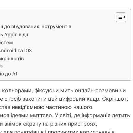
іш до вбудованих інструментів
 Apple в дії
систем
ndroid та iOS
скріншотів
ів
ів до AI
 кольорами, фіксуючи мить онлайн-розмови чи
те спосіб захопити цей цифровий кадр. Скріншот,
 став невід’ємною частиною нашого
ся ідеями миттєво. У світі, де інформація летить
и знімок екрану на різних пристроях,
для початківців і просунутих користувачів.