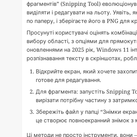
фрагментів” (Snipping Tool) еволюціонув
виділяти і редагувати на льоту. Уявіть,
по паперу, і зберігаєте його в PNG для к
Просунуті користувачі оцінять комбінац
вибору області, з опціями для прямокутн
оновленнями на 2025 рік, Windows 11 ін
розпізнавання тексту в скріншотах, роб
Відкрийте екран, який хочете захопит
готове для редагування.
Для фрагмента: запустіть Snipping To
вирізати потрібну частину з затримк
Збережіть файл у папці “Знімки екра
це створює повноекранний знімок з
Ці методи не просто інструменти, вони 