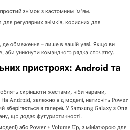
– простий знімок з кастомним ім’ям.
n для регулярних знімків, корисних для
 де обмеження – лише в вашій уяві. Якщо ви
ів, аби уникнути командного рядка спочатку.
ьних пристроях: Android та
роблять скріншоти жестами, ніби чарами,
На Android, залежно від моделі, натисніть Power
й зберігається в галереї. У Samsung Galaxy з One
ану, що додає футуристичності.
 моделі) або Power + Volume Up, з мініатюрою для