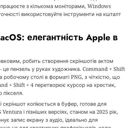
о працюєте з кількома моніторами, Windows
точності використовуйте інструменти на кшталт
acOS: елегантність Apple в
шовковим, робить створення скріншотів актом
– це пензель у руках художника. Command + Shift
на робочому столі в форматі PNG, з чіткістю, що
nd + Shift + 4 перетворює курсор на хрестик,
 пікселя.
 і скріншот копіюється в буфер, готове для
Ventura і пізніших версіях, станом на 2025 рік,
ує запис екрану з аудіо, ідеально для
ручно це для креативних професіоналів, коли