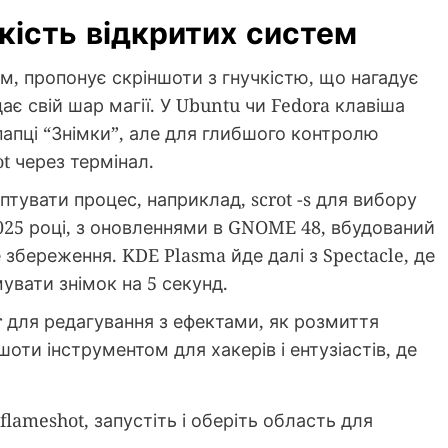
чкість відкритих систем
ем, пропонує скріншоти з гнучкістю, що нагадує
є свій шар магії. У Ubuntu чи Fedora клавіша
 папці “Знімки”, але для глибшого контролю
t через термінал.
птувати процес, наприклад, scrot -s для вибору
2025 році, з оновленнями в GNOME 48, вбудований
 збереження. KDE Plasma йде далі з Spectacle, де
вати знімок на 5 секунд.
 для редагування з ефектами, як розмиття
шоти інструментом для хакерів і ентузіастів, де
 flameshot, запустіть і оберіть область для