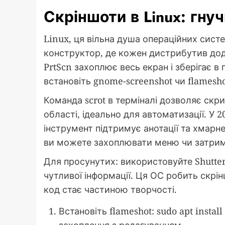
Скріншоти в Linux: гну
Linux, ця вільна душа операційних сист
конструктор, де кожен дистрибутив дода
PrtScn захоплює весь екран і зберігає в
встановіть gnome-screenshot чи flamesho
Команда scrot в терміналі дозволяє скри
області, ідеально для автоматизації. У 
інструмент підтримує анотації та хмарне
ви можете захоплювати меню чи затриму
Для просунутих: використовуйте Shutter
чутливої інформації. Ця ОС робить скрін
код стає частиною творчості.
Встановіть flameshot: sudo apt install