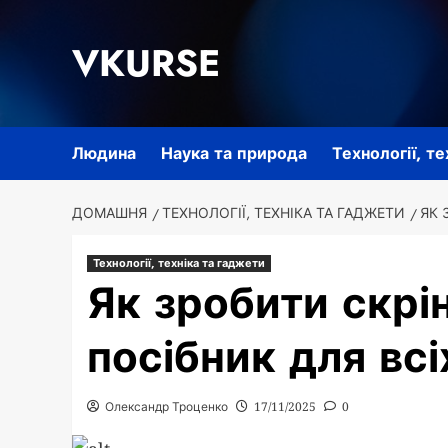
Перейти
до
VKURSE
вмісту
Людина
Наука та природа
Технології, т
ДОМАШНЯ
ТЕХНОЛОГІЇ, ТЕХНІКА ТА ГАДЖЕТИ
ЯК 
Технології, техніка та гаджети
Як зробити скрі
посібник для всі
Олександр Троценко
17/11/2025
0