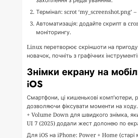
захоплення з редагуванням.
Термінал: scrot ‘my_screenshot.png’ 
Автоматизація: додайте скрипт в cro
моніторингу.
Linux перетворює скріншоти на пригоду,
новачок, почніть з графічних інструмент
Знімки екрану на мобіл
iOS
Смартфони, ці кишенькові комп’ютери, 
дозволяючи фіксувати моменти на ходу. 
+ Volume Down для швидкого знімка, яки
UI 7 (2025) додали жест долонею по екр
Для iOS на iPhone: Power + Home (старі