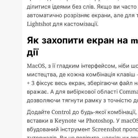
ділитися ідеями без слів. Якщо ви част
автоматично розрізняє екрани, але для 
Lightshot для кастомізації.
Як захопити екран на m
дії
MacOS, з її гладким інтерфейсом, ніби 
мистецтва, де кожна комбінація клавіш 
+ 3 фіксує весь екран, зберігаючи файл 
вражає. А для вибіркової області Comma
дозволяючи тягнути рамку з точністю до
Додайте Control до будь-якої комбінації,
вставки в Keynote чи Photoshop. У macOS 
вбудований інструмент Screenshot пропон
туториалів. Ви не повірите, наскільки з