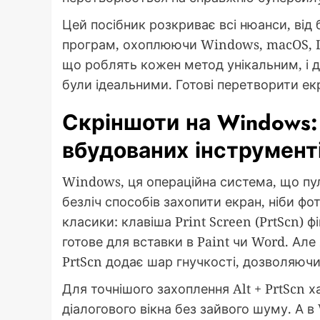
Цей посібник розкриває всі нюанси, від
програм, охоплюючи Windows, macOS, Li
що роблять кожен метод унікальним, і д
були ідеальними. Готові перетворити ек
Скріншоти на Windows: 
вбудованих інструмент
Windows, ця операційна система, що пул
безліч способів захопити екран, ніби ф
класики: клавіша Print Screen (PrtScn) ф
готове для вставки в Paint чи Word. Але
PrtScn додає шар гнучкості, дозволяючи
Для точнішого захоплення Alt + PrtScn х
діалогового вікна без зайвого шуму. А в