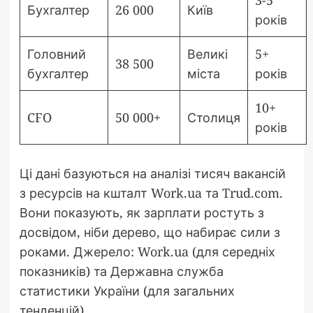
Бухгалтер
26 000
Київ
років
Головний
Великі
5+
38 500
бухгалтер
міста
років
10+
CFO
50 000+
Столиця
років
Ці дані базуються на аналізі тисяч вакансій
з ресурсів на кшталт Work.ua та Trud.com.
Вони показують, як зарплати ростуть з
досвідом, ніби дерево, що набирає сили з
роками. Джерело: Work.ua (для середніх
показників) та Державна служба
статистики України (для загальних
тенденцій).