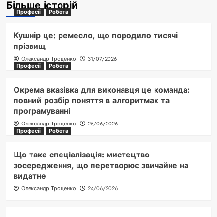
Більше історій
Професії
Робота
Кушнір це: ремесло, що породило тисячі
прізвищ
Олександр Троценко
31/07/2026
Професії
Робота
Окрема вказівка для виконавця це команда:
повний розбір поняття в алгоритмах та
програмуванні
Олександр Троценко
25/06/2026
Професії
Робота
Що таке спеціалізація: мистецтво
зосередження, що перетворює звичайне на
видатне
Олександр Троценко
24/06/2026