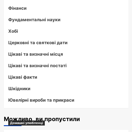
Фінанси
Фундаментальні науки
Хобі
Церковні та святкові дати
Цікаві та визначні місця
Цікаві та визначні постаті
Цікаві факти
Шкідники
Ювелірні вироби та прикраси
Можливо, ви пропустили
Домашні улюбленці