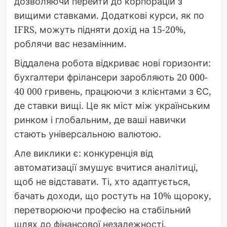
дозволяючи перейти до корпорацій з
вищими ставками. Додаткові курси, як по
IFRS, можуть підняти дохід на 15-20%,
роблячи вас незамінним.
Віддалена робота відкриває нові горизонти:
бухгалтери фрілансери заробляють 20 000-
40 000 гривень, працюючи з клієнтами з ЄС,
де ставки вищі. Це як міст між українським
ринком і глобальним, де ваші навички
стають універсальною валютою.
Але виклики є: конкуренція від
автоматизації змушує вчитися аналітиці,
щоб не відставати. Ті, хто адаптується,
бачать доходи, що ростуть на 10% щороку,
перетворюючи професію на стабільний
шлях до фінансової незалежності.